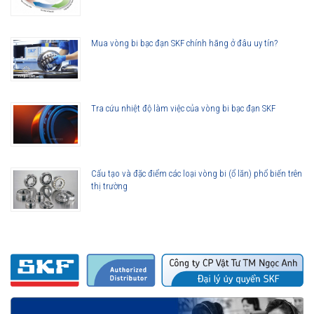
việc có tốc độ cao.
Giá vòng bi phải chăng, bền, bảo hành lâu dài.
Đa dạng về chủng loại, kích cỡ, đáp ứng được mọi nhu cầu về
Mua vòng bi bạc đạn SKF chính hãng ở đâu uy tín?
ứng dụng vòng bi kim trong đời sống.
Tra cứu nhiệt độ làm việc của vòng bi bạc đạn SKF
Cấu tạo và đặc điểm các loại vòng bi (ổ lăn) phổ biến trên
thị trường
Các loại vòng bi đũa kim SKF
Ứng dụng cơ bản của vòng bi đũa kim SKF
Sử dụng trong các hộp số ô tô.
Phụ kiện xe hơi, máy nén, bánh răng thước lái.
Ứng dụng trong các thiết bị, máy móc công nghiệp như: máy
nén, máy ép nhựa, máy cắt.