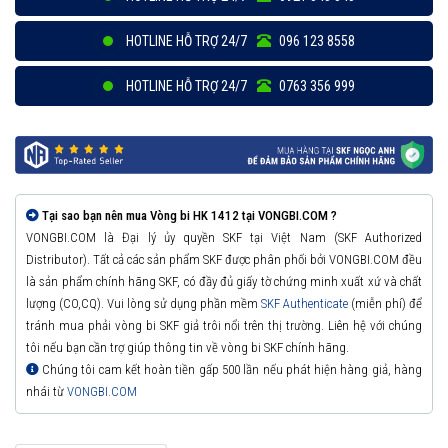
HOTLINE HỖ TRỢ 24/7
096 123 8558
HOTLINE HỖ TRỢ 24/7
0763 356 999
Tại sao bạn nên mua Vòng bi HK 1412 tại VONGBI.COM ?
VONGBI.COM là Đại lý ủy quyền SKF tại Việt Nam (SKF Authorized
Distributor). Tất cả các sản phẩm SKF được phân phối bởi VONGBI.COM đều
là sản phẩm chính hãng SKF, có đầy đủ giấy tờ chứng minh xuất xứ và chất
lượng (CO,CQ). Vui lòng sử dụng phần mềm
SKF Authenticate
(miễn phí) để
tránh mua phải vòng bi SKF giả trôi nổi trên thị trường. Liên hệ với chúng
tôi nếu bạn cần trợ giúp thông tin về vòng bi SKF chính hãng.
Chúng tôi cam kết hoàn tiền gấp 500 lần nếu phát hiện hàng giả, hàng
nhái từ
VONGBI.COM