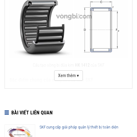
Cấu tạo vòng bi đũa kim
HK 1412
của SKF
Xem thêm ▾
Đặc điểm chung của vòng bi đũa kim SKF
Khả năng chịu lực tải trọng lớn.
Thiết diện nhỏ, phù hợp với không gian giới hạn theo chiều
hướng kính.
BÀI VIẾT LIÊN QUAN
Đáp ứng đầy đủ theo tiêu chuẩn chất lượng quốc tế.
Cấu tạo đơn giản, thuận tiện cho việc tháo lắp, vệ sinh.
SKF cung cấp giải pháp quản lý thiết bị toàn diện
Khả năng vận hành hiệu quả, ổn định tại những điều kiện làm