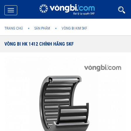
Toggle
navigation
TRANG CHỦ
SẢN PHẨM
VÒNG BI KIM SKF
VÒNG BI HK 1412 CHÍNH HÃNG SKF