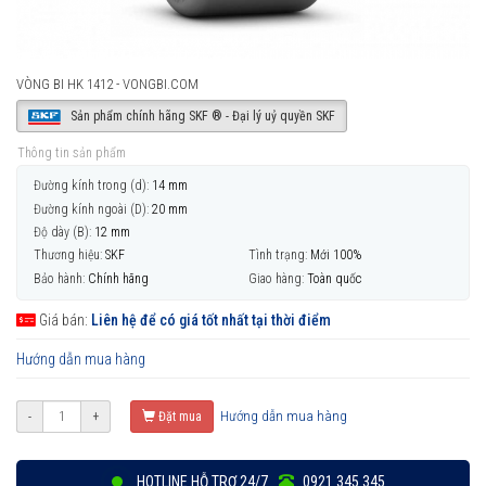
VÒNG BI HK 1412 - VONGBI.COM
Sản phẩm chính hãng SKF ® - Đại lý uỷ quyền SKF
Thông tin sản phẩm
Đường kính trong (d):
14 mm
Đường kính ngoài (D):
20 mm
Độ dày (B):
12 mm
Thương hiệu:
SKF
Tình trạng:
Mới 100%
Bảo hành:
Chính hãng
Giao hàng:
Toàn quốc
Giá bán:
Liên hệ để có giá tốt nhất tại thời điểm
Hướng dẫn mua hàng
Hướng dẫn mua hàng
-
+
Đặt mua
HOTLINE HỖ TRỢ 24/7
0921 345 345