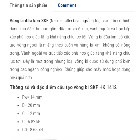
Thông tin sản phẩm
Comment
Vòng bi đũa kim SKF
(
Needle roller bearings
) là loại vòng bi có hình
dạng khá đặc thù bao gồm đũa trụ và ổ kim, vành ngoài và trục tiếp
xúc phù hợp giúp tăng khả năng chịu lực tốt. Vòng bi đũa kim có cấu
tạo vòng ngoài là miếng thép cuốn và hàng bi kim, không có nòng
trong. Vành ngoài và trục tiếp xúc phù hợp giúp tăng khả năng chịu
lực tốt. Đây là một trong những loại vòng bi được sử dụng phổ biến
trong các ngành công nghiệp. Chúng giúp cho máy móc hoạt động
hiệu quả hơn.
Thông số và đặc điểm cấu tạo vòng bi SKF HK 1412
Fw= 14 mm
D= 20 mm
C= 12 mm
C= 6.82 kN
C0= 8.65 kN