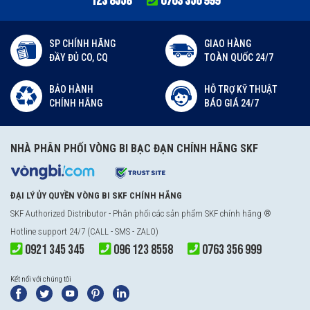
123 8558
0763 356 999
SP CHÍNH HÃNG
GIAO HÀNG
ĐẦY ĐỦ CO, CQ
TOÀN QUỐC 24/7
BẢO HÀNH
HỖ TRỢ KỸ THUẬT
CHÍNH HÃNG
BÁO GIÁ 24/7
NHÀ PHÂN PHỐI VÒNG BI BẠC ĐẠN CHÍNH HÃNG SKF
ĐẠI LÝ ỦY QUYỀN VÒNG BI SKF CHÍNH HÃNG
SKF Authorized Distributor
- Phân phối các sản phẩm SKF chính hãng ®
Hotline support 24/7 (CALL - SMS - ZALO)
0921 345 345
096 123 8558
0763 356 999
Kết nối với chúng tôi