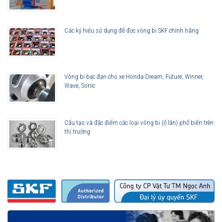
việc có tốc độ cao.
Giá vòng bi phải chăng, bền, bảo hành lâu dài.
Đa dạng về chủng loại, kích cỡ, đáp ứng được mọi nhu cầu về
Các ký hiệu sử dụng để đọc vòng bi SKF chính hãng
ứng dụng vòng bi kim trong đời sống.
Vòng bi bạc đạn cho xe Honda Dream, Future, Winner,
Wave, Sonic
Cấu tạo và đặc điểm các loại vòng bi (ổ lăn) phổ biến trên
thị trường
Các loại vòng bi đũa kim SKF
Ứng dụng cơ bản của vòng bi đũa kim SKF
Sử dụng trong các hộp số ô tô.
Phụ kiện xe hơi, máy nén, bánh răng thước lái.
Ứng dụng trong các thiết bị, máy móc công nghiệp như: máy
nén, máy ép nhựa, máy cắt.