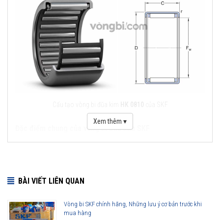
Cấu tạo vòng bi đũa kim
HK 0810
của SKF
Xem thêm ▾
Đặc điểm chung của vòng bi đũa kim SKF
Khả năng chịu lực tải trọng lớn.
Thiết diện nhỏ, phù hợp với không gian giới hạn theo chiều
hướng kính.
BÀI VIẾT LIÊN QUAN
Đáp ứng đầy đủ theo tiêu chuẩn chất lượng quốc tế.
Cấu tạo đơn giản, thuận tiện cho việc tháo lắp, vệ sinh.
Vòng bi SKF chính hãng, Những lưu ý cơ bản trước khi
Khả năng vận hành hiệu quả, ổn định tại những điều kiện làm
mua hàng