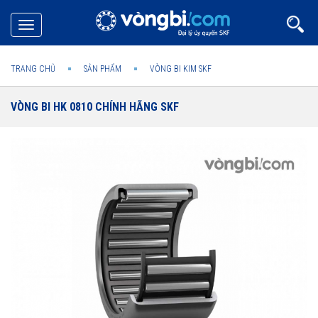
Toggle
navigation
TRANG CHỦ
SẢN PHẨM
VÒNG BI KIM SKF
VÒNG BI HK 0810 CHÍNH HÃNG SKF