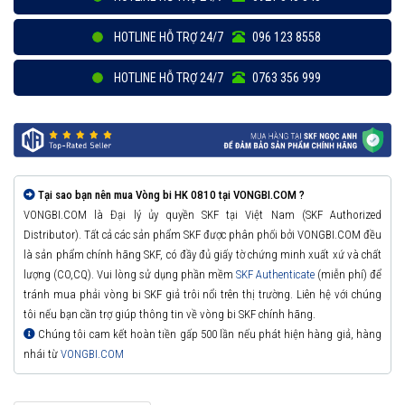
HOTLINE HỖ TRỢ 24/7
096 123 8558
HOTLINE HỖ TRỢ 24/7
0763 356 999
Tại sao bạn nên mua Vòng bi HK 0810 tại VONGBI.COM ?
VONGBI.COM là Đại lý ủy quyền SKF tại Việt Nam (SKF Authorized
Distributor). Tất cả các sản phẩm SKF được phân phối bởi VONGBI.COM đều
là sản phẩm chính hãng SKF, có đầy đủ giấy tờ chứng minh xuất xứ và chất
lượng (CO,CQ). Vui lòng sử dụng phần mềm
SKF Authenticate
(miễn phí) để
tránh mua phải vòng bi SKF giả trôi nổi trên thị trường. Liên hệ với chúng
tôi nếu bạn cần trợ giúp thông tin về vòng bi SKF chính hãng.
Chúng tôi cam kết hoàn tiền gấp 500 lần nếu phát hiện hàng giả, hàng
nhái từ
VONGBI.COM