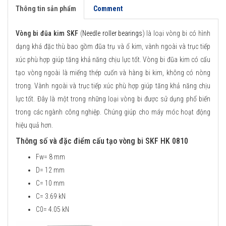
Thông tin sản phẩm
Comment
Vòng bi đũa kim SKF
(
Needle roller bearings
) là loại vòng bi có hình
dạng khá đặc thù bao gồm đũa trụ và ổ kim, vành ngoài và trục tiếp
xúc phù hợp giúp tăng khả năng chịu lực tốt. Vòng bi đũa kim có cấu
tạo vòng ngoài là miếng thép cuốn và hàng bi kim, không có nòng
trong. Vành ngoài và trục tiếp xúc phù hợp giúp tăng khả năng chịu
lực tốt. Đây là một trong những loại vòng bi được sử dụng phổ biến
trong các ngành công nghiệp. Chúng giúp cho máy móc hoạt động
hiệu quả hơn.
Thông số và đặc điểm cấu tạo vòng bi SKF HK 0810
Fw= 8 mm
D= 12 mm
C= 10 mm
C= 3.69 kN
C0= 4.05 kN