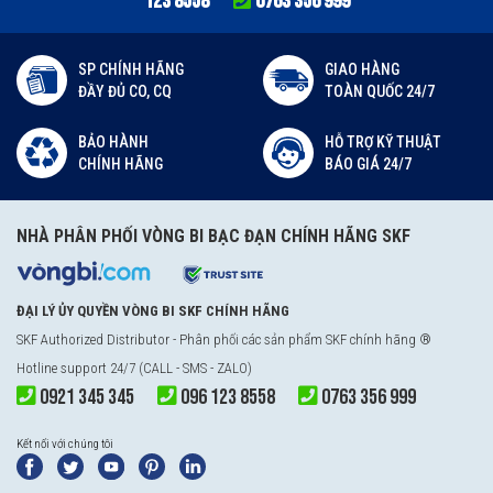
123 8558
0763 356 999
SP CHÍNH HÃNG
GIAO HÀNG
ĐẦY ĐỦ CO, CQ
TOÀN QUỐC 24/7
BẢO HÀNH
HỖ TRỢ KỸ THUẬT
CHÍNH HÃNG
BÁO GIÁ 24/7
NHÀ PHÂN PHỐI VÒNG BI BẠC ĐẠN CHÍNH HÃNG SKF
ĐẠI LÝ ỦY QUYỀN VÒNG BI SKF CHÍNH HÃNG
SKF Authorized Distributor
- Phân phối các sản phẩm SKF chính hãng ®
Hotline support 24/7 (CALL - SMS - ZALO)
0921 345 345
096 123 8558
0763 356 999
Kết nối với chúng tôi