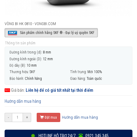
VÒNG BI HK 0810 - VONGBI.COM
Sản phẩm chính hãng SKF ® - Đại lý uỷ quyền SKF
Thông tin sản phẩm
Đường kính trong (d):
8 mm
Đường kính ngoài (D):
12 mm
Độ dày (B):
10 mm
Thương hiệu:
SKF
Tình trạng:
Mới 100%
Bảo hành:
Chính hãng
Giao hàng:
Toàn quốc
Giá bán:
Liên hệ để có giá tốt nhất tại thời điểm
Hướng dẫn mua hàng
Hướng dẫn mua hàng
-
+
Đặt mua
HOTLINE HỖ TRỢ 24/7
0921 345 345