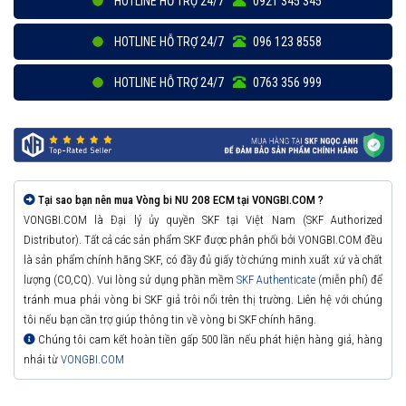
HOTLINE HỖ TRỢ 24/7
0921 345 345
HOTLINE HỖ TRỢ 24/7
096 123 8558
HOTLINE HỖ TRỢ 24/7
0763 356 999
Tại sao bạn nên mua Vòng bi NU 208 ECM tại VONGBI.COM ?
VONGBI.COM là Đại lý ủy quyền SKF tại Việt Nam (SKF Authorized
Distributor). Tất cả các sản phẩm SKF được phân phối bởi VONGBI.COM đều
là sản phẩm chính hãng SKF, có đầy đủ giấy tờ chứng minh xuất xứ và chất
lượng (CO,CQ). Vui lòng sử dụng phần mềm
SKF Authenticate
(miễn phí) để
tránh mua phải vòng bi SKF giả trôi nổi trên thị trường. Liên hệ với chúng
tôi nếu bạn cần trợ giúp thông tin về vòng bi SKF chính hãng.
Chúng tôi cam kết hoàn tiền gấp 500 lần nếu phát hiện hàng giả, hàng
nhái từ
VONGBI.COM