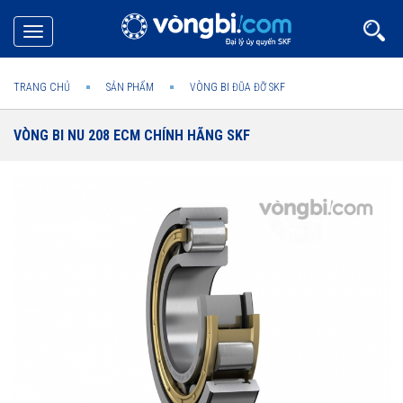
Toggle
navigation
TRANG CHỦ
SẢN PHẨM
VÒNG BI ĐŨA ĐỠ SKF
VÒNG BI NU 208 ECM CHÍNH HÃNG SKF