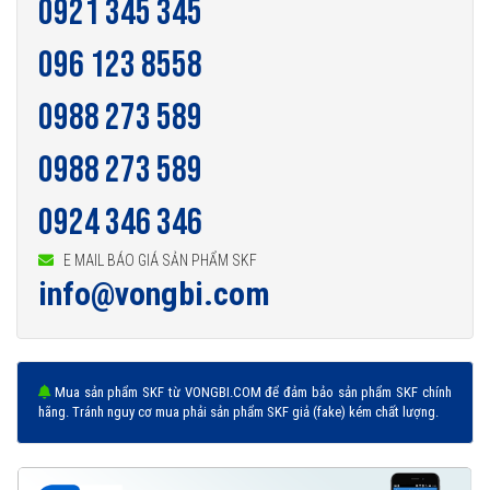
0921 345 345
096 123 8558
0988 273 589
0988 273 589
0924 346 346
E MAIL BÁO GIÁ SẢN PHẨM SKF
info@vongbi.com
Mua sản phẩm SKF từ VONGBI.COM để đảm bảo sản phẩm SKF chính
hãng. Tránh nguy cơ mua phải sản phẩm SKF giả (fake) kém chất lượng.