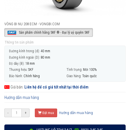
VÒNG BI NU 208 ECM - VONGBI.COM
Sản phẩm chính hãng SKF ® - Đại lý uỷ quyền SKF
Thông tin sản phẩm
Đường kính trong (d):
40 mm
Đường kính ngoài (D):
80 mm
Độ dày (B):
18 mm
Thương hiệu:
SKF
Tình trạng:
Mới 100%
Bảo hành:
Chính hãng
Giao hàng:
Toàn quốc
Giá bán:
Liên hệ để có giá tốt nhất tại thời điểm
Hướng dẫn mua hàng
Hướng dẫn mua hàng
-
+
Đặt mua