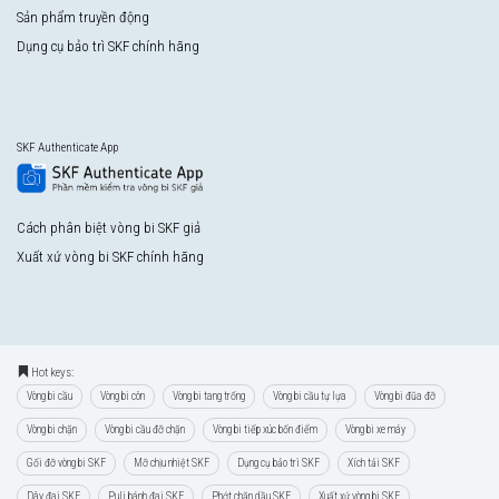
Sản phẩm truyền động
Dụng cụ bảo trì SKF chính hãng
SKF Authenticate App
Cách phân biệt vòng bi SKF giả
Xuất xứ vòng bi SKF chính hãng
Hot keys:
Vòng bi cầu
Vòng bi côn
Vòng bi tang trống
Vòng bi cầu tự lựa
Vòng bi đũa đỡ
Vòng bi chặn
Vòng bi cầu đỡ chặn
Vòng bi tiếp xúc bốn điểm
Vòng bi xe máy
Gối đỡ vòng bi SKF
Mỡ chịu nhiệt SKF
Dụng cụ bảo trì SKF
Xích tải SKF
Dây đai SKF
Puli bánh đai SKF
Phớt chặn dầu SKF
Xuất xứ vòng bi SKF