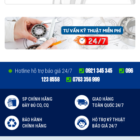
0921 345 345
096
Hotline hỗ trợ báo giá 24/7
123 8558
0763 356 999
SP CHÍNH HÃNG
GIAO HÀNG
ĐẦY ĐỦ CO, CQ
TOÀN QUỐC 24/7
BẢO HÀNH
HỖ TRỢ KỸ THUẬT
CHÍNH HÃNG
BÁO GIÁ 24/7