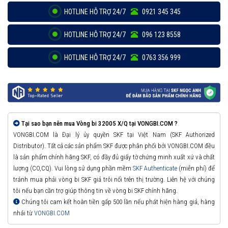
HOTLINE HỖ TRỢ 24/7
0921 345 345
HOTLINE HỖ TRỢ 24/7
096 123 8558
HOTLINE HỖ TRỢ 24/7
0763 356 999
Tại sao bạn nên mua Vòng bi 32005 X/Q tại VONGBI.COM ?
VONGBI.COM là Đại lý ủy quyền SKF tại Việt Nam (SKF Authorized
Distributor). Tất cả các sản phẩm SKF được phân phối bởi VONGBI.COM đều
là sản phẩm chính hãng SKF, có đầy đủ giấy tờ chứng minh xuất xứ và chất
lượng (CO,CQ). Vui lòng sử dụng phần mềm
SKF Authenticate
(miễn phí) để
tránh mua phải vòng bi SKF giả trôi nổi trên thị trường. Liên hệ với chúng
tôi nếu bạn cần trợ giúp thông tin về vòng bi SKF chính hãng.
Chúng tôi cam kết hoàn tiền gấp 500 lần nếu phát hiện hàng giả, hàng
nhái từ
VONGBI.COM