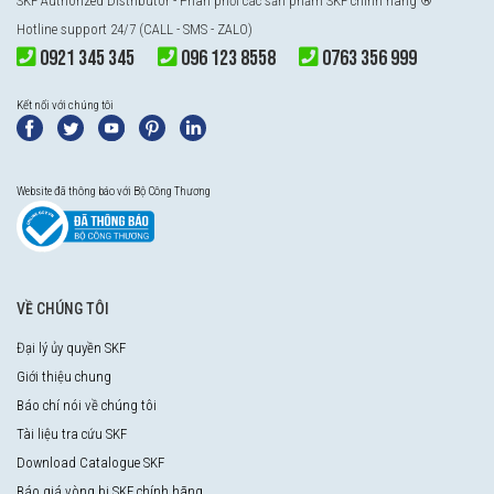
SKF Authorized Distributor
- Phân phối các sản phẩm SKF chính hãng ®
Hotline support 24/7 (CALL - SMS - ZALO)
0921 345 345
096 123 8558
0763 356 999
Kết nối với chúng tôi
Website đã thông báo với Bộ Công Thương
VỀ CHÚNG TÔI
Đại lý ủy quyền SKF
Giới thiệu chung
Báo chí nói về chúng tôi
Tài liệu tra cứu SKF
Download Catalogue SKF
Báo giá vòng bi SKF chính hãng