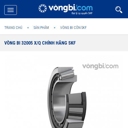
Toggle
navigation
TRANG CHỦ
SẢN PHẨM
VÒNG BI CÔN SKF
VÒNG BI 32005 X/Q CHÍNH HÃNG SKF