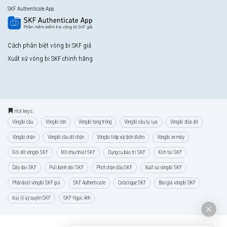
SKF Authenticate App
Cách phân biệt vòng bi SKF giả
Xuất xứ vòng bi SKF chính hãng
Hot keys:
Vòng bi cầu
Vòng bi côn
Vòng bi tang trống
Vòng bi cầu tự lựa
Vòng bi đũa đỡ
Vòng bi chặn
Vòng bi cầu đỡ chặn
Vòng bi tiếp xúc bốn điểm
Vòng bi xe máy
Gối đỡ vòng bi SKF
Mỡ chịu nhiệt SKF
Dụng cụ bảo trì SKF
Xích tải SKF
Dây đai SKF
Puli bánh đai SKF
Phớt chặn dầu SKF
Xuất xứ vòng bi SKF
Phân biệt vòng bi SKF giả
SKF Authenticate
Catalogue SKF
Báo giá vòng bi SKF
Đại lý ủy quyền SKF
SKF Ngọc Anh