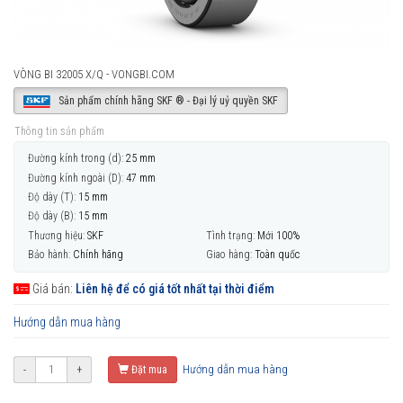
VÒNG BI 32005 X/Q - VONGBI.COM
Sản phẩm chính hãng SKF ® - Đại lý uỷ quyền SKF
Thông tin sản phẩm
Đường kính trong (d):
25 mm
Đường kính ngoài (D):
47 mm
Độ dày (T):
15 mm
Độ dày (B):
15 mm
Thương hiệu:
SKF
Tình trạng:
Mới 100%
Bảo hành:
Chính hãng
Giao hàng:
Toàn quốc
Giá bán:
Liên hệ để có giá tốt nhất tại thời điểm
Hướng dẫn mua hàng
Hướng dẫn mua hàng
-
+
Đặt mua