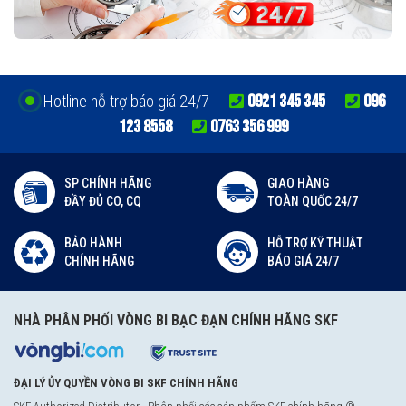
0921 345 345
096
Hotline hỗ trợ báo giá 24/7
123 8558
0763 356 999
SP CHÍNH HÃNG
GIAO HÀNG
ĐẦY ĐỦ CO, CQ
TOÀN QUỐC 24/7
BẢO HÀNH
HỖ TRỢ KỸ THUẬT
CHÍNH HÃNG
BÁO GIÁ 24/7
NHÀ PHÂN PHỐI VÒNG BI BẠC ĐẠN CHÍNH HÃNG SKF
ĐẠI LÝ ỦY QUYỀN VÒNG BI SKF CHÍNH HÃNG