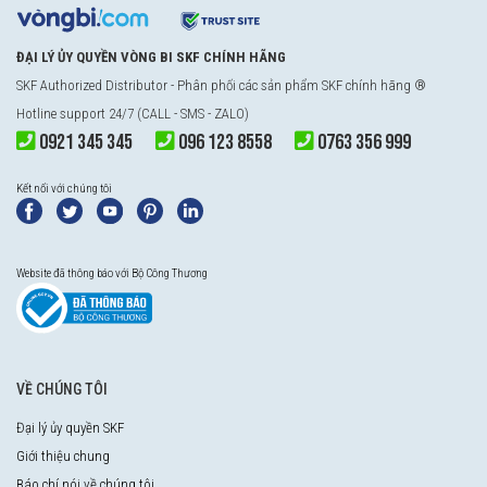
ĐẠI LÝ ỦY QUYỀN VÒNG BI SKF CHÍNH HÃNG
SKF Authorized Distributor
- Phân phối các sản phẩm SKF chính hãng ®
Hotline support 24/7 (CALL - SMS - ZALO)
0921 345 345
096 123 8558
0763 356 999
Kết nối với chúng tôi
Website đã thông báo với Bộ Công Thương
VỀ CHÚNG TÔI
Đại lý ủy quyền SKF
Giới thiệu chung
Báo chí nói về chúng tôi