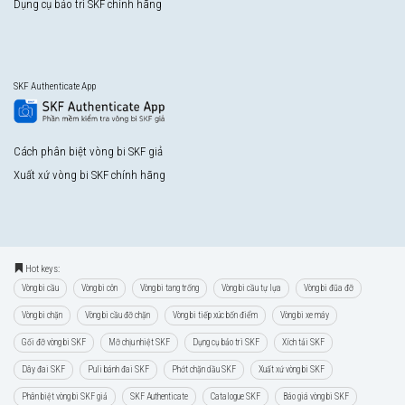
Dụng cụ bảo trì SKF chính hãng
SKF Authenticate App
Cách phân biệt vòng bi SKF giả
Xuất xứ vòng bi SKF chính hãng
Hot keys:
Vòng bi cầu
Vòng bi côn
Vòng bi tang trống
Vòng bi cầu tự lựa
Vòng bi đũa đỡ
Vòng bi chặn
Vòng bi cầu đỡ chặn
Vòng bi tiếp xúc bốn điểm
Vòng bi xe máy
Gối đỡ vòng bi SKF
Mỡ chịu nhiệt SKF
Dụng cụ bảo trì SKF
Xích tải SKF
Dây đai SKF
Puli bánh đai SKF
Phớt chặn dầu SKF
Xuất xứ vòng bi SKF
Phân biệt vòng bi SKF giả
SKF Authenticate
Catalogue SKF
Báo giá vòng bi SKF