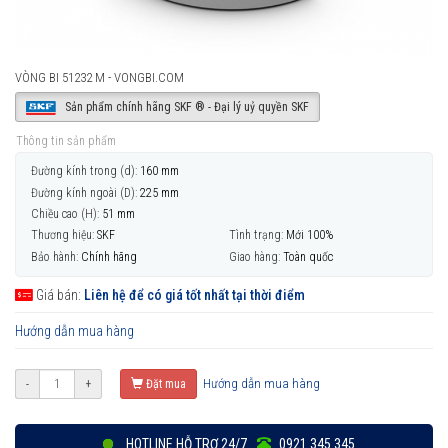
VÒNG BI 51232 M - VONGBI.COM
Sản phẩm chính hãng SKF ® - Đại lý uỷ quyền SKF
Thông tin sản phẩm
Đường kính trong (d):
160 mm
Đường kính ngoài (D):
225 mm
Chiều cao (H):
51 mm
Thương hiệu:
SKF
Tình trạng:
Mới 100%
Bảo hành:
Chính hãng
Giao hàng:
Toàn quốc
Giá bán:
Liên hệ để có giá tốt nhất tại thời điểm
Hướng dẫn mua hàng
Hướng dẫn mua hàng
-
+
Đặt mua
HOTLINE HỖ TRỢ 24/7
0921 345 345