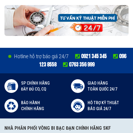
0921 345 345
096
Hotline hỗ trợ báo giá 24/7
123 8558
0763 356 999
SP CHÍNH HÃNG
GIAO HÀNG
ĐẦY ĐỦ CO, CQ
TOÀN QUỐC 24/7
BẢO HÀNH
HỖ TRỢ KỸ THUẬT
CHÍNH HÃNG
BÁO GIÁ 24/7
NHÀ PHÂN PHỐI VÒNG BI BẠC ĐẠN CHÍNH HÃNG SKF