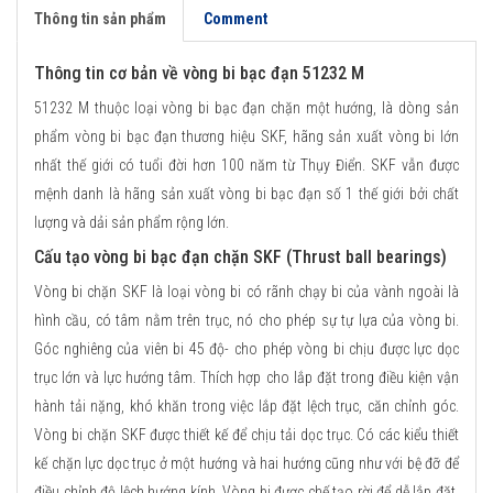
Thông tin sản phẩm
Comment
Thông tin cơ bản về vòng bi bạc đạn 51232 M
51232 M thuộc loại vòng bi bạc đạn chặn một hướng, là dòng sản
phẩm vòng bi bạc đạn thương hiệu SKF, hãng sản xuất vòng bi lớn
nhất thế giới có tuổi đời hơn 100 năm từ Thụy Điển. SKF vẫn được
mệnh danh là hãng sản xuất vòng bi bạc đạn số 1 thế giới bởi chất
lượng và dải sản phẩm rộng lớn.
Cấu tạo vòng bi bạc đạn chặn SKF (Thrust ball bearings)
Vòng bi chặn SKF là loại vòng bi có rãnh chạy bi của vành ngoài là
hình cầu, có tâm nằm trên trục, nó cho phép sự tự lựa của vòng bi.
Góc nghiêng của viên bi 45 độ- cho phép vòng bi chịu được lực dọc
trục lớn và lực hướng tâm. Thích hợp cho lắp đặt trong điều kiện vận
hành tải nặng, khó khăn trong việc lắp đặt lệch trục, căn chỉnh góc.
Vòng bi chặn SKF được thiết kế để chịu tải dọc trục. Có các kiểu thiết
kế chặn lực dọc trục ở một hướng và hai hướng cũng như với bệ đỡ để
điều chỉnh độ lệch hướng kính. Vòng bi được chế tạo rời để dễ lắp đặt.