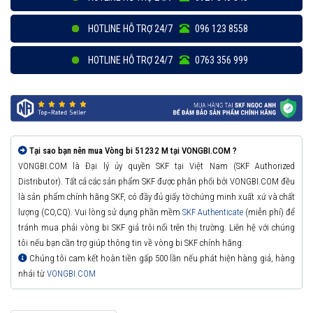
HOTLINE HỖ TRỢ 24/7
096 123 8558
HOTLINE HỖ TRỢ 24/7
0763 356 999
Tại sao bạn nên mua Vòng bi 51232 M tại VONGBI.COM ?
VONGBI.COM là Đại lý ủy quyền SKF tại Việt Nam (SKF Authorized
Distributor). Tất cả các sản phẩm SKF được phân phối bởi VONGBI.COM đều
là sản phẩm chính hãng SKF, có đầy đủ giấy tờ chứng minh xuất xứ và chất
lượng (CO,CQ). Vui lòng sử dụng phần mềm
SKF Authenticate
(miễn phí) để
tránh mua phải vòng bi SKF giả trôi nổi trên thị trường. Liên hệ với chúng
tôi nếu bạn cần trợ giúp thông tin về vòng bi SKF chính hãng.
Chúng tôi cam kết hoàn tiền gấp 500 lần nếu phát hiện hàng giả, hàng
nhái từ
VONGBI.COM