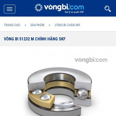
Toggle
navigation
TRANG CHỦ
SẢN PHẨM
VÒNG BI CHẶN SKF
VÒNG BI 51232 M CHÍNH HÃNG SKF