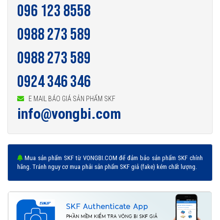
096 123 8558
0988 273 589
0988 273 589
0924 346 346
E MAIL BÁO GIÁ SẢN PHẨM SKF
info@vongbi.com
Mua sản phẩm SKF từ VONGBI.COM để đảm bảo sản phẩm SKF chính
hãng. Tránh nguy cơ mua phải sản phẩm SKF giả (fake) kém chất lượng.