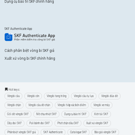
Dụng cụ bảo trì SKF chính hãng
SKF Authenticate App
Cách phân biệt vòng bi SKF giả
Xuất xứ vòng bi SKF chính hãng
Hot keys:
Vòng bi cầu
Vòng bi côn
Vòng bi tang trống
Vòng bi cầu tự lựa
Vòng bi đũa đỡ
Vòng bi chặn
Vòng bi cầu đỡ chặn
Vòng bi tiếp xúc bốn điểm
Vòng bi xe máy
Gối đỡ vòng bi SKF
Mỡ chịu nhiệt SKF
Dụng cụ bảo trì SKF
Xích tải SKF
Dây đai SKF
Puli bánh đai SKF
Phớt chặn dầu SKF
Xuất xứ vòng bi SKF
Phân biệt vòng bi SKF giả
SKF Authenticate
Catalogue SKF
Báo giá vòng bi SKF