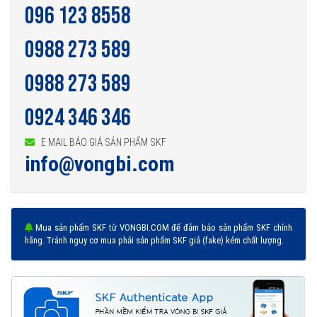
096 123 8558
0988 273 589
0988 273 589
0924 346 346
E MAIL BÁO GIÁ SẢN PHẨM SKF
info@vongbi.com
Mua sản phẩm SKF từ VONGBI.COM để đảm bảo sản phẩm SKF chính
hãng. Tránh nguy cơ mua phải sản phẩm SKF giả (fake) kém chất lượng.