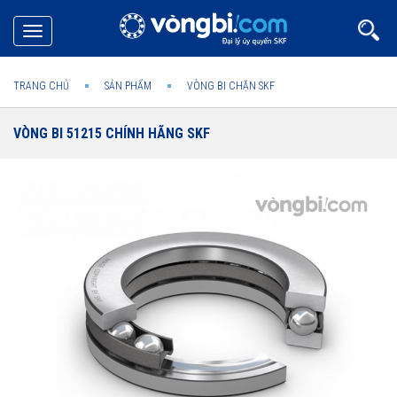
Toggle
navigation
TRANG CHỦ
SẢN PHẨM
VÒNG BI CHẶN SKF
VÒNG BI 51215 CHÍNH HÃNG SKF