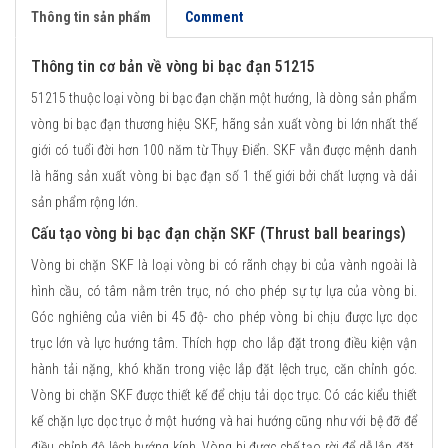
Thông tin sản phẩm
Comment
Thông tin cơ bản về vòng bi bạc đạn 51215
51215 thuộc loại vòng bi bạc đạn chặn một hướng, là dòng sản phẩm
vòng bi bạc đạn thương hiệu SKF, hãng sản xuất vòng bi lớn nhất thế
giới có tuổi đời hơn 100 năm từ Thụy Điển. SKF vẫn được mệnh danh
là hãng sản xuất vòng bi bạc đạn số 1 thế giới bởi chất lượng và dải
sản phẩm rộng lớn.
Cấu tạo vòng bi bạc đạn chặn SKF (Thrust ball bearings)
Vòng bi chặn SKF là loại vòng bi có rãnh chạy bi của vành ngoài là
hình cầu, có tâm nằm trên trục, nó cho phép sự tự lựa của vòng bi.
Góc nghiêng của viên bi 45 độ- cho phép vòng bi chịu được lực dọc
trục lớn và lực hướng tâm. Thích hợp cho lắp đặt trong điều kiện vận
hành tải nặng, khó khăn trong việc lắp đặt lệch trục, căn chỉnh góc.
Vòng bi chặn SKF được thiết kế để chịu tải dọc trục. Có các kiểu thiết
kế chặn lực dọc trục ở một hướng và hai hướng cũng như với bệ đỡ để
điều chỉnh độ lệch hướng kính. Vòng bi được chế tạo rời để dễ lắp đặt.