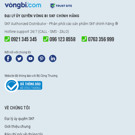
ĐẠI LÝ ỦY QUYỀN VÒNG BI SKF CHÍNH HÃNG
SKF Authorized Distributor
- Phân phối các sản phẩm SKF chính hãng ®
Hotline support 24/7 (CALL - SMS - ZALO)
0921 345 345
096 123 8558
0763 356 999
Kết nối với chúng tôi
Website đã thông báo với Bộ Công Thương
VỀ CHÚNG TÔI
Đại lý ủy quyền SKF
Giới thiệu chung
Báo chí nói về chúng tôi