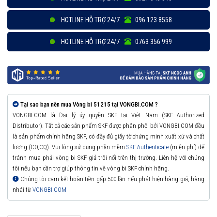
HOTLINE HỖ TRỢ 24/7
096 123 8558
HOTLINE HỖ TRỢ 24/7
0763 356 999
Tại sao bạn nên mua Vòng bi 51215 tại VONGBI.COM ?
VONGBI.COM là Đại lý ủy quyền SKF tại Việt Nam (SKF Authorized
Distributor). Tất cả các sản phẩm SKF được phân phối bởi VONGBI.COM đều
là sản phẩm chính hãng SKF, có đầy đủ giấy tờ chứng minh xuất xứ và chất
lượng (CO,CQ). Vui lòng sử dụng phần mềm
SKF Authenticate
(miễn phí) để
tránh mua phải vòng bi SKF giả trôi nổi trên thị trường. Liên hệ với chúng
tôi nếu bạn cần trợ giúp thông tin về vòng bi SKF chính hãng.
Chúng tôi cam kết hoàn tiền gấp 500 lần nếu phát hiện hàng giả, hàng
nhái từ
VONGBI.COM