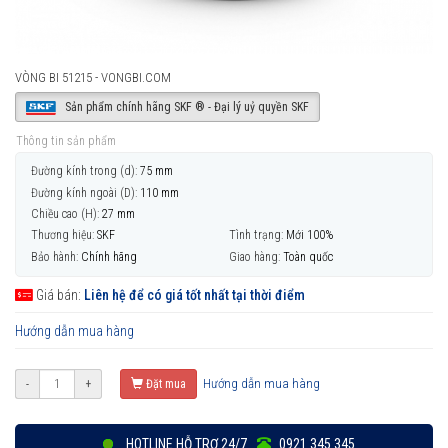
VÒNG BI 51215 - VONGBI.COM
Sản phẩm chính hãng SKF ® - Đại lý uỷ quyền SKF
Thông tin sản phẩm
Đường kính trong (d):
75 mm
Đường kính ngoài (D):
110 mm
Chiều cao (H):
27 mm
Thương hiệu:
SKF
Tình trạng:
Mới 100%
Bảo hành:
Chính hãng
Giao hàng:
Toàn quốc
Giá bán:
Liên hệ để có giá tốt nhất tại thời điểm
Hướng dẫn mua hàng
Hướng dẫn mua hàng
-
+
Đặt mua
HOTLINE HỖ TRỢ 24/7
0921 345 345