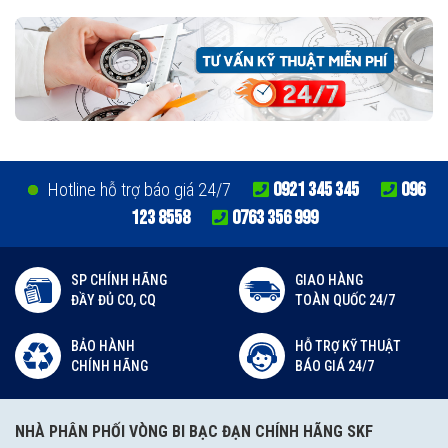
0921 345 345
096
Hotline hỗ trợ báo giá 24/7
123 8558
0763 356 999
SP CHÍNH HÃNG
GIAO HÀNG
ĐẦY ĐỦ CO, CQ
TOÀN QUỐC 24/7
BẢO HÀNH
HỖ TRỢ KỸ THUẬT
CHÍNH HÃNG
BÁO GIÁ 24/7
NHÀ PHÂN PHỐI VÒNG BI BẠC ĐẠN CHÍNH HÃNG SKF