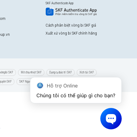
SKF Authenticate App
com
Cách phân biệt vòng bi SKF giả
Xuất xứ vòng bi SKF chính hãng
up.vn
vòng bi SKF
Mỡ chịu nhiệt SKF
Dụng cụ bảo trì SKF
Xích tải SKF
 quyền SKF
SKF Ngọc Anh
Hỗ trợ Online
Chúng tôi có thể giúp gì cho bạn?
e