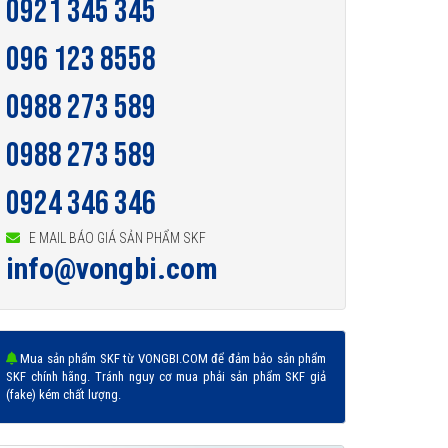
0921 345 345
096 123 8558
0988 273 589
0988 273 589
0924 346 346
E MAIL BÁO GIÁ SẢN PHẨM SKF
info@vongbi.com
Mua sản phẩm SKF từ VONGBI.COM để đảm bảo sản phẩm
SKF chính hãng. Tránh nguy cơ mua phải sản phẩm SKF giả
(fake) kém chất lượng.