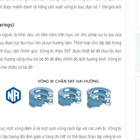
ẫn được mệnh danh là hãng sản xuất vòng bi bạc đạn số 1 thế giới bởi
arings)
h ngoài là hình cầu, có tâm nằm trên trục, nó cho phép sự tự lựa của
ịu được lực dọc trục lớn và lực hướng tâm. Thích hợp cho lắp đặt trong
ch trục, căn chỉnh góc. Vòng bi chặn SKF được thiết kế để chịu tải dọc
 hai hướng cũng như với bệ đỡ để điều chỉnh độ lệch hướng kính. Vòng bi
 hai chiều có bệ đỡ.
, một vòng đệm ổ và một cụm vòng cách lắp với các viên bi. Vòng bi
lắp tương đối đơn giản vì từng chi tiết có thể được tháo lắp riêng lẻ với