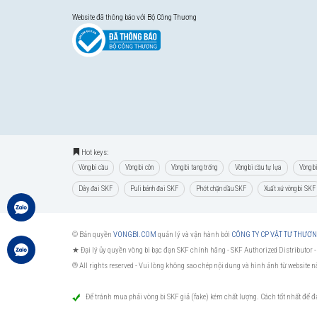
Website đã thông báo với Bộ Công Thương
Hot keys:
Vòng bi cầu
Vòng bi côn
Vòng bi tang trống
Vòng bi cầu tự lựa
Vòng b
Dây đai SKF
Puli bánh đai SKF
Phớt chặn dầu SKF
Xuất xứ vòng bi SKF
© Bản quyền
VONGBI.COM
quản lý và vận hành bởi
CÔNG TY CP VẬT TƯ THƯƠ
★ Đại lý ủy quyền vòng bi bạc đạn SKF chính hãng -
SKF Authorized Distributor
-
® All rights reserved - Vui lòng không sao chép nội dung và hình ảnh từ website 
Để tránh mua phải vòng bi SKF giả (fake) kém chất lượng. Cách tốt nhất để 