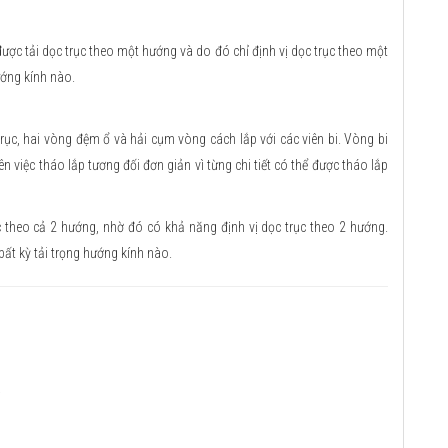
ược tải dọc trục theo một hướng và do đó chỉ định vị dọc trục theo một
ướng kính nào.
, hai vòng đệm ổ và hải cụm vòng cách lắp với các viên bi. Vòng bi
n việc tháo lắp tương đối đơn giản vì từng chi tiết có thể được tháo lắp
c theo cả 2 hướng, nhờ đó có khả năng định vị dọc trục theo 2 hướng.
ất kỳ tải trọng hướng kính nào.