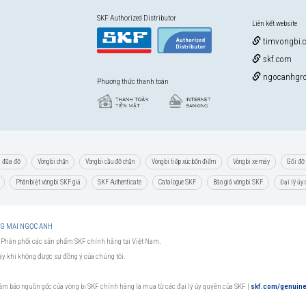
SKF Authorized Distributor
Liên kết website
timvongbi.
skf.com
ngocanhgro
Phương thức thanh toán
i đũa đỡ
Vòng bi chặn
Vòng bi cầu đỡ chặn
Vòng bi tiếp xúc bốn điểm
Vòng bi xe máy
Gối đỡ 
Phân biệt vòng bi SKF giả
SKF Authenticate
Catalogue SKF
Báo giá vòng bi SKF
Đại lý ủy
NG MẠI NGỌC ANH
 Phân phối các sản phẩm SKF chính hãng tại Việt Nam.
này khi không được sự đồng ý của chúng tôi.
đảm bảo nguồn gốc của vòng bi SKF chính hãng là mua từ các đại lý ủy quyền của SKF
|
skf.com/genuin