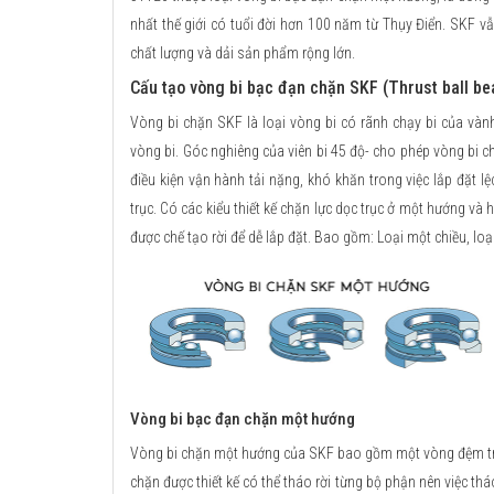
nhất thế giới có tuổi đời hơn 100 năm từ Thụy Điển. SKF v
chất lượng và dải sản phẩm rộng lớn.
Cấu tạo vòng bi bạc đạn chặn SKF (Thrust ball be
Vòng bi chặn SKF là loại vòng bi có rãnh chạy bi của vàn
vòng bi. Góc nghiêng của viên bi 45 độ- cho phép vòng bi ch
điều kiện vận hành tải nặng, khó khăn trong việc lắp đặt lệ
trục. Có các kiểu thiết kế chặn lực dọc trục ở một hướng và
được chế tạo rời để dễ lắp đặt. Bao gồm: Loại một chiều, loại
Vòng bi bạc đạn chặn một hướng
Vòng bi chặn một hướng của SKF bao gồm một vòng đệm trục
chặn được thiết kế có thể tháo rời từng bộ phận nên việc tháo 