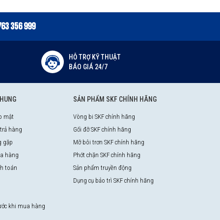
763 356 999
HỖ TRỢ KỸ THUẬT
BÁO GIÁ 24/7
CHUNG
SẢN PHẨM SKF CHÍNH HÃNG
o mật
Vòng bi SKF chính hãng
 trả hàng
Gối đỡ SKF chính hãng
g gặp
Mỡ bôi trơn SKF chính hãng
a hàng
Phớt chặn SKF chính hãng
nh toán
Sản phẩm truyền động
Dụng cụ bảo trì SKF chính hãng
rước khi mua hàng