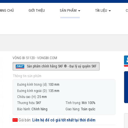
ANG CHỦ
GIỚI THIỆU
SẢN PHẨM
TÀI LIỆU
C
VÒNG BI 51120 - VONGBI.COM
Sản phẩm chính hãng SKF ® - Đại lý uỷ quyền SKF
Thông tin sản phẩm
Đường kính trong (d):
100 mm
Đường kính ngoài (D):
135 mm
Chiều cao (H):
25 mm
Thương hiệu:
SKF
Tình trạng:
Mới 100%
Bảo hành:
Chính hãng
Giao hàng:
Toàn quốc
Giá bán:
Liên hệ để có giá tốt nhất tại thời điểm