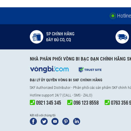
Hotlin
SP CHÍNH HÃNG
ĐẦY ĐỦ CO, CQ
NHÀ PHÂN PHỐI VÒNG BI BẠC ĐẠN CHÍNH HÃNG S
ĐẠI LÝ ỦY QUYỀN VÒNG BI SKF CHÍNH HÃNG
SKF Authorized Distributor
- Phân phối các sản phẩm SKF chính 
Hotline support 24/7 (CALL - SMS - ZALO)
0921 345 345
096 123 8558
0763 356 
Kết nối với chúng tôi