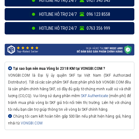
HOTLINE HỖ TRỢ 24/7
0921 345 345
HOTLINE HỖ TRỢ 24/7
096 123 8558
HOTLINE HỖ TRỢ 24/7
0763 356 999
Tại sao bạn nên mua Vòng bi 2318 KM tại VONGBI.COM ?
VONGBI.COM là Đại lý ủy quyền SKF tại Việt Nam (SKF Authorized
Distributor). Tất cả các sản phẩm SKF được phân phối bởi VONGBI.COM đều
là sản phẩm chính hãng SKF, có đầy đủ giấy tờ chứng minh xuất xứ và chất
lượng (CO,CQ). Vui lòng sử dụng phần mềm
SKF Authenticate
(miễn phí) để
tránh mua phải vòng bi SKF giả trôi nổi trên thị trường. Liên hệ với chúng
tôi nếu bạn cần trợ giúp thông tin về vòng bi SKF chính hãng.
Chúng tôi cam kết hoàn tiền gấp 500 lần nếu phát hiện hàng giả, hàng
nhái từ
VONGBI.COM