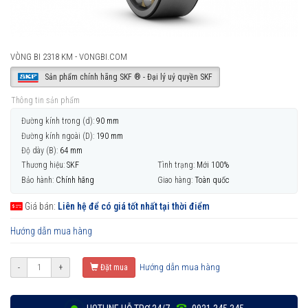
VÒNG BI 2318 KM - VONGBI.COM
Sản phẩm chính hãng SKF ® - Đại lý uỷ quyền SKF
Thông tin sản phẩm
Đường kính trong (d):
90 mm
Đường kính ngoài (D):
190 mm
Độ dày (B):
64 mm
Thương hiệu:
SKF
Tình trạng:
Mới 100%
Bảo hành:
Chính hãng
Giao hàng:
Toàn quốc
Giá bán:
Liên hệ để có giá tốt nhất tại thời điểm
Hướng dẫn mua hàng
Hướng dẫn mua hàng
-
+
Đặt mua