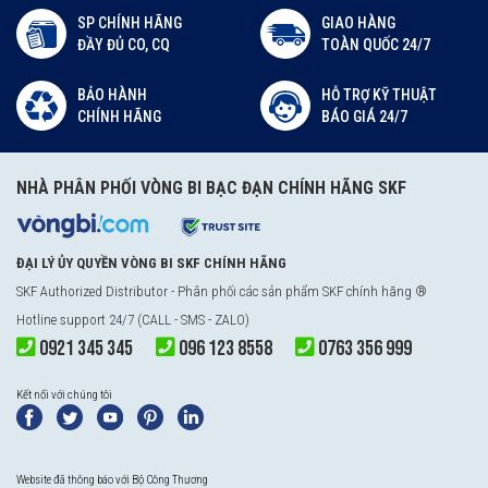
SP CHÍNH HÃNG
GIAO HÀNG
ĐẦY ĐỦ CO, CQ
TOÀN QUỐC 24/7
BẢO HÀNH
HỖ TRỢ KỸ THUẬT
CHÍNH HÃNG
BÁO GIÁ 24/7
NHÀ PHÂN PHỐI VÒNG BI BẠC ĐẠN CHÍNH HÃNG SKF
ĐẠI LÝ ỦY QUYỀN VÒNG BI SKF CHÍNH HÃNG
SKF Authorized Distributor
- Phân phối các sản phẩm SKF chính hãng ®
Hotline support 24/7 (CALL - SMS - ZALO)
0921 345 345
096 123 8558
0763 356 999
Kết nối với chúng tôi
Website đã thông báo với Bộ Công Thương