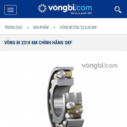
Toggle
navigation
TRANG CHỦ
SẢN PHẨM
VÒNG BI CẦU TỰ LỰA SKF
VÒNG BI 2318 KM CHÍNH HÃNG SKF