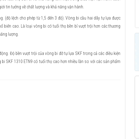
iới tin tưởng về chất lượng và khả năng vận hành.
ng. (độ lệch cho phép từ 1,5 đến 3 độ). Vòng bi cầu hai dãy tự lựa được
hổ biến cao. Là loại vòng bi có tuổi thọ bền bỉ vượt trội hơn các thương
 năng lượng.
động. Độ bền vượt trội của vòng bi đỡ tự lựa SKF trong cả các điều kiện
g bi SKF 1310 ETN9 có tuổi thọ cao hơn nhiều lần so với các sản phẩm