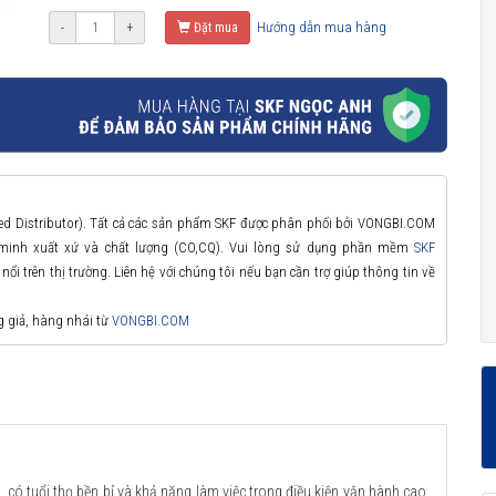
Hướng dẫn mua hàng
-
+
Đặt mua
zed Distributor). Tất cả các sản phẩm SKF được phân phối bởi VONGBI.COM
 minh xuất xứ và chất lượng (CO,CQ). Vui lòng sử dụng phần mềm
SKF
ổi trên thị trường. Liên hệ với chúng tôi nếu bạn cần trợ giúp thông tin về
g giả, hàng nhái từ
VONGBI.COM
 có tuổi thọ bền bỉ và khả năng làm việc trong điều kiện vận hành cao.