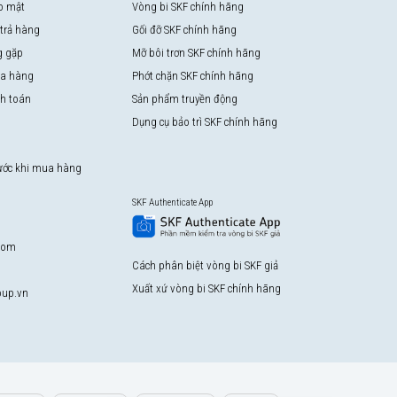
o mật
Vòng bi SKF chính hãng
 trả hàng
Gối đỡ SKF chính hãng
g gặp
Mỡ bôi trơn SKF chính hãng
a hàng
Phớt chặn SKF chính hãng
nh toán
Sản phẩm truyền động
Dụng cụ bảo trì SKF chính hãng
rước khi mua hàng
SKF Authenticate App
com
Cách phân biệt vòng bi SKF giả
Xuất xứ vòng bi SKF chính hãng
up.vn