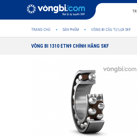
TR
TRANG CHỦ
SẢN PHẨM
VÒNG BI CẦU TỰ LỰA SKF
VÒNG BI 1310 ETN9 CHÍNH HÃNG SKF