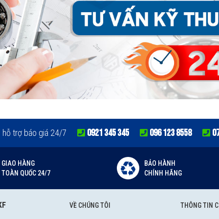
0921 345 345
096 123 8558
0
e hỗ trợ báo giá 24/7
GIAO HÀNG
BẢO HÀNH
TOÀN QUỐC 24/7
CHÍNH HÃNG
KF
VỀ CHÚNG TÔI
THÔNG TIN 