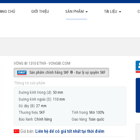
ANG CHỦ
GIỚI THIỆU
SẢN PHẨM
TÀI LIỆU
C
VÒNG BI 1310 ETN9 - VONGBI.COM
Sản phẩm chính hãng SKF ® - Đại lý uỷ quyền SKF
Thông tin sản phẩm
Đường kính trong (d):
50 mm
Đường kính ngoài (D):
110 mm
Độ dày (B):
27 mm
Thương hiệu:
SKF
Tình trạng:
Mới 100%
Bảo hành:
Chính hãng
Giao hàng:
Toàn quốc
Giá bán:
Liên hệ để có giá tốt nhất tại thời điểm