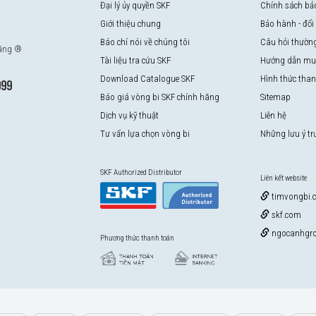
Đại lý ủy quyền SKF
Chính sách bả
Giới thiệu chung
Bảo hành - đổi
Báo chí nói về chúng tôi
Câu hỏi thườn
hãng ®
Tài liệu tra cứu SKF
Hướng dẫn mu
Download Catalogue SKF
Hình thức tha
999
Báo giá vòng bi SKF chính hãng
Sitemap
Dịch vụ kỹ thuật
Liên hệ
Tư vấn lựa chọn vòng bi
Những lưu ý t
SKF Authorized Distributor
Liên kết website
timvongbi.
skf.com
ngocanhgro
Phương thức thanh toán