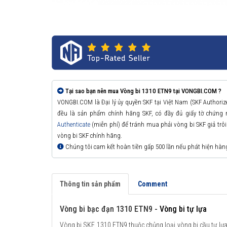
Tại sao bạn nên mua Vòng bi 1310 ETN9 tại VONGBI.COM ?
VONGBI.COM là Đại lý ủy quyền SKF tại Việt Nam (SKF Authori
đều là sản phẩm chính hãng SKF, có đầy đủ giấy tờ chứng
Authenticate
(miễn phí) để tránh mua phải vòng bi SKF giả trôi n
vòng bi SKF chính hãng.
Chúng tôi cam kết hoàn tiền gấp 500 lần nếu phát hiện hàn
Thông tin sản phẩm
Comment
Vòng bi bạc đạn 1310 ETN9 -
Vòng bi tự lựa
Vòng bi SKF 1310 ETN9 thuộc chủng loại vòng bi cầu tự lựa,