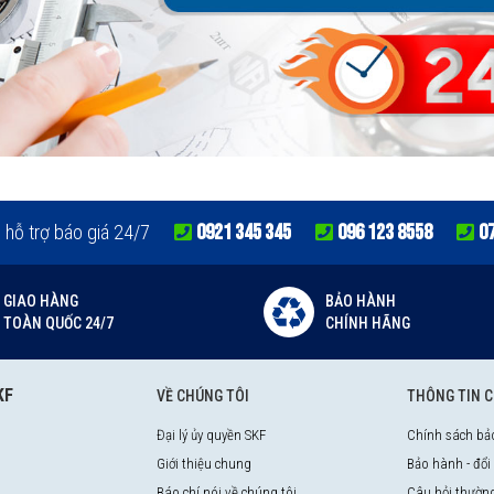
0921 345 345
096 123 8558
0
e hỗ trợ báo giá 24/7
GIAO HÀNG
BẢO HÀNH
TOÀN QUỐC 24/7
CHÍNH HÃNG
KF
VỀ CHÚNG TÔI
THÔNG TIN 
Đại lý ủy quyền SKF
Chính sách bả
Giới thiệu chung
Bảo hành - đổi
Báo chí nói về chúng tôi
Câu hỏi thườn