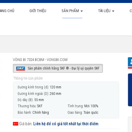
ANG CHỦ
GIỚI THIỆU
SẢN PHẨM
TÀI LIỆU
C
VÒNG BI 7324 BCBM - VONGBI.COM
Sản phẩm chính hãng SKF ® - Đại lý uỷ quyền SKF
Thông tin sản phẩm
Đường kính trong (d):
120 mm
Đường kính ngoài (D):
260 mm
Độ dày (B):
55 mm
Thương hiệu:
SKF
Tình trạng:
Mới 100%
Bảo hành:
Chính hãng
Giao hàng:
Toàn quốc
Giá bán:
Liên hệ để có giá tốt nhất tại thời điểm