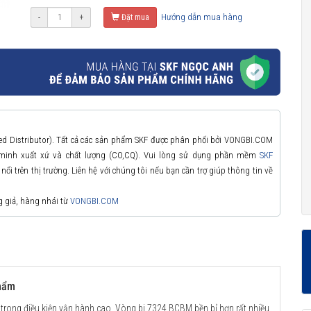
Hướng dẫn mua hàng
-
+
Đặt mua
zed Distributor). Tất cả các sản phẩm SKF được phân phối bởi VONGBI.COM
 minh xuất xứ và chất lượng (CO,CQ). Vui lòng sử dụng phần mềm
SKF
ổi trên thị trường. Liên hệ với chúng tôi nếu bạn cần trợ giúp thông tin về
g giả, hàng nhái từ
VONGBI.COM
phẩm
 trong điều kiện vận hành cao. Vòng bi 7324 BCBM bền bỉ hơn rất nhiều