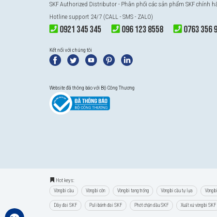
SKF Authorized Distributor
- Phân phối các sản phẩm SKF chính 
Hotline support 24/7 (CALL - SMS - ZALO)
0921 345 345
096 123 8558
0763 356 
Kết nối với chúng tôi
Website đã thông báo với Bộ Công Thương
Hot keys:
Vòng bi cầu
Vòng bi côn
Vòng bi tang trống
Vòng bi cầu tự lựa
Vòng b
Dây đai SKF
Puli bánh đai SKF
Phớt chặn dầu SKF
Xuất xứ vòng bi SKF