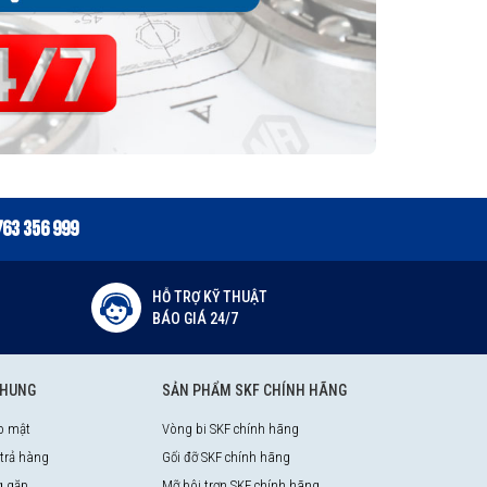
763 356 999
HỖ TRỢ KỸ THUẬT
BÁO GIÁ 24/7
CHUNG
SẢN PHẨM SKF CHÍNH HÃNG
o mật
Vòng bi SKF chính hãng
 trả hàng
Gối đỡ SKF chính hãng
g gặp
Mỡ bôi trơn SKF chính hãng