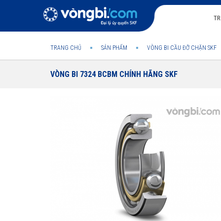
TR
TRANG CHỦ
SẢN PHẨM
VÒNG BI CẦU ĐỠ CHẶN SKF
VÒNG BI 7324 BCBM CHÍNH HÃNG SKF