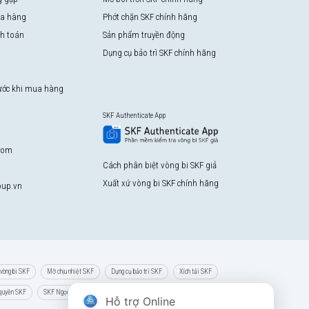
a hàng
Phớt chặn SKF chính hãng
nh toán
Sản phẩm truyền động
Dụng cụ bảo trì SKF chính hãng
rước khi mua hàng
SKF Authenticate App
com
Cách phân biệt vòng bi SKF giả
Xuất xứ vòng bi SKF chính hãng
up.vn
vòng bi SKF
Mỡ chịu nhiệt SKF
Dụng cụ bảo trì SKF
Xích tải SKF
 quyền SKF
SKF Ngọc Anh
Hỗ trợ Online