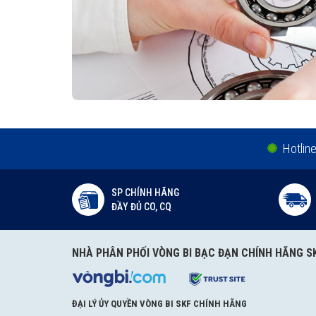
Hotlin
SP CHÍNH HÃNG
ĐẦY ĐỦ CO, CQ
NHÀ PHÂN PHỐI VÒNG BI BẠC ĐẠN CHÍNH HÃNG S
ĐẠI LÝ ỦY QUYỀN VÒNG BI SKF CHÍNH HÃNG