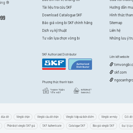
hãng ®
Tài liệu tra cứu SKF
Hướng dẫn mu
Download Catalogue SKF
Hình thức tha
999
Báo giá vòng bi SKF chính hãng
Sitemap
Dịch vụ kỹ thuật
Liên hệ
Tư vấn lựa chọn vòng bi
Những lưu ý t
SKF Authorized Distributor
Liên kết website
timvongbi.
skf.com
ngocanhgro
Phương thức thanh toán
i đũa đỡ
Vòng bi chặn
Vòng bi cầu đỡ chặn
Vòng bi tiếp xúc bốn điểm
Vòng bi xe máy
Gối đỡ 
Phân biệt vòng bi SKF giả
SKF Authenticate
Catalogue SKF
Báo giá vòng bi SKF
Đại lý ủy