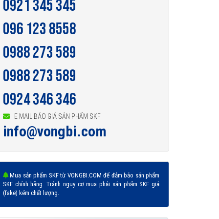
0921 345 345
096 123 8558
0988 273 589
0988 273 589
0924 346 346
E MAIL BÁO GIÁ SẢN PHẨM SKF
info@vongbi.com
Mua sản phẩm SKF từ VONGBI.COM để đảm bảo sản phẩm
SKF chính hãng. Tránh nguy cơ mua phải sản phẩm SKF giả
(fake) kém chất lượng.