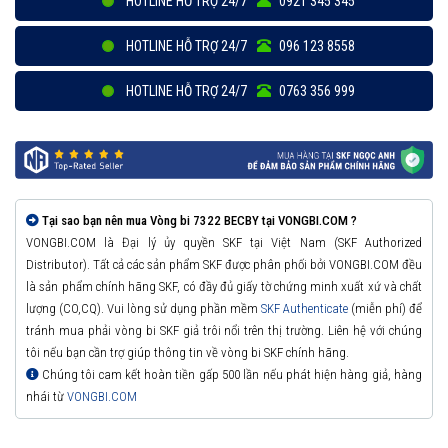
HOTLINE HỖ TRỢ 24/7
0921 345 345
HOTLINE HỖ TRỢ 24/7
096 123 8558
HOTLINE HỖ TRỢ 24/7
0763 356 999
Tại sao bạn nên mua Vòng bi 7322 BECBY tại VONGBI.COM ?
VONGBI.COM là Đại lý ủy quyền SKF tại Việt Nam (SKF Authorized
Distributor). Tất cả các sản phẩm SKF được phân phối bởi VONGBI.COM đều
là sản phẩm chính hãng SKF, có đầy đủ giấy tờ chứng minh xuất xứ và chất
lượng (CO,CQ). Vui lòng sử dụng phần mềm
SKF Authenticate
(miễn phí) để
tránh mua phải vòng bi SKF giả trôi nổi trên thị trường. Liên hệ với chúng
tôi nếu bạn cần trợ giúp thông tin về vòng bi SKF chính hãng.
Chúng tôi cam kết hoàn tiền gấp 500 lần nếu phát hiện hàng giả, hàng
nhái từ
VONGBI.COM