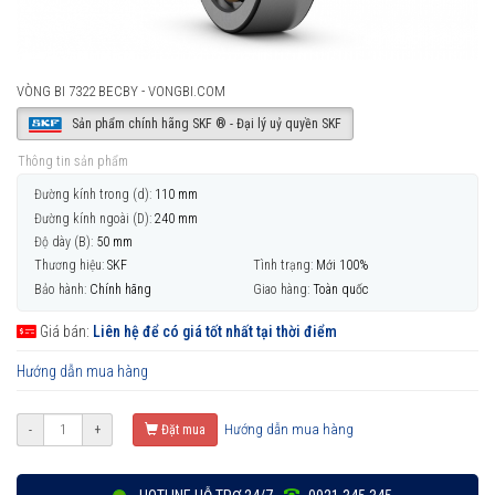
VÒNG BI 7322 BECBY - VONGBI.COM
Sản phẩm chính hãng SKF ® - Đại lý uỷ quyền SKF
Thông tin sản phẩm
Đường kính trong (d):
110 mm
Đường kính ngoài (D):
240 mm
Độ dày (B):
50 mm
Thương hiệu:
SKF
Tình trạng:
Mới 100%
Bảo hành:
Chính hãng
Giao hàng:
Toàn quốc
Giá bán:
Liên hệ để có giá tốt nhất tại thời điểm
Hướng dẫn mua hàng
Hướng dẫn mua hàng
-
+
Đặt mua