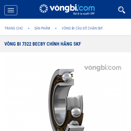
Toggle
navigation
TRANG CHỦ
SẢN PHẨM
VÒNG BI CẦU ĐỠ CHẶN SKF
VÒNG BI 7322 BECBY CHÍNH HÃNG SKF