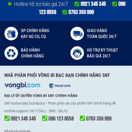
0921 345 345
096
Hotline hỗ trợ báo giá 24/7
123 8558
0763 356 999
SP CHÍNH HÃNG
GIAO HÀNG
ĐẦY ĐỦ CO, CQ
TOÀN QUỐC 24/7
BẢO HÀNH
HỖ TRỢ KỸ THUẬT
CHÍNH HÃNG
BÁO GIÁ 24/7
NHÀ PHÂN PHỐI VÒNG BI BẠC ĐẠN CHÍNH HÃNG SKF
ĐẠI LÝ ỦY QUYỀN VÒNG BI SKF CHÍNH HÃNG
SKF Authorized Distributor
- Phân phối các sản phẩm SKF chính hãng ®
Hotline support 24/7 (CALL - SMS - ZALO)
0921 345 345
096 123 8558
0763 356 999
Kết nối với chúng tôi