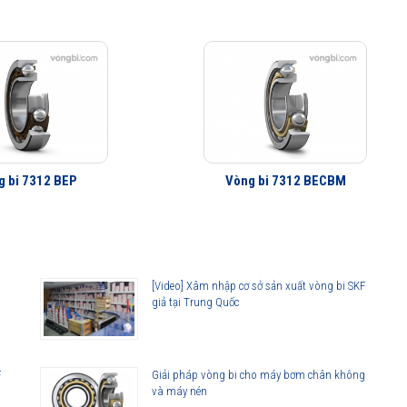
g bi 7312 BEP
Vòng bi 7312 BECBM
[Video] Xâm nhập cơ sở sản xuất vòng bi SKF
giả tại Trung Quốc
F
Giải pháp vòng bi cho máy bơm chân không
và máy nén