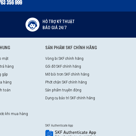
763 356 999
HỖ TRỢ KỸ THUẬT
BÁO GIÁ 24/7
CHUNG
SẢN PHẨM SKF CHÍNH HÃNG
o mật
Vòng bi SKF chính hãng
 trả hàng
Gối đỡ SKF chính hãng
g gặp
Mỡ bôi trơn SKF chính hãng
a hàng
Phớt chặn SKF chính hãng
nh toán
Sản phẩm truyền động
Dụng cụ bảo trì SKF chính hãng
rước khi mua hàng
SKF Authenticate App