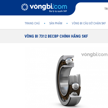
TR
TRANG CHỦ
SẢN PHẨM
VÒNG BI CẦU ĐỠ CHẶN SKF
VÒNG BI 7312 BECBP CHÍNH HÃNG SKF