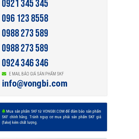
0921 345 345
096 123 8558
0988 273 589
0988 273 589
0924 346 346
E MAIL BÁO GIÁ SẢN PHẨM SKF
info@vongbi.com
Mua sản phẩm SKF từ VONGBI.COM để đảm bảo sản phẩm
SKF chính hãng. Tránh nguy cơ mua phải sản phẩm SKF giả
(fake) kém chất lượng.