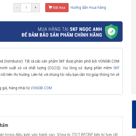
Hướng dẫn mua hàng
-
+
Đặt mua
zed Distributor). Tất cả các sản phẩm SKF được phân phối bởi VONGBI.COM
 minh xuất xứ và chất lượng (CO,CQ). Vui lòng sử dụng phần mềm
SKF
ổi trên thị trường. Liên hệ với chúng tôi nếu bạn cần trợ giúp thông tin về
g giả, hàng nhái từ
VONGBI.COM
phẩm
ệc trong điều kiện vận hành cao. Vòng bi 7312 BECBP bền bỉ hơn rất