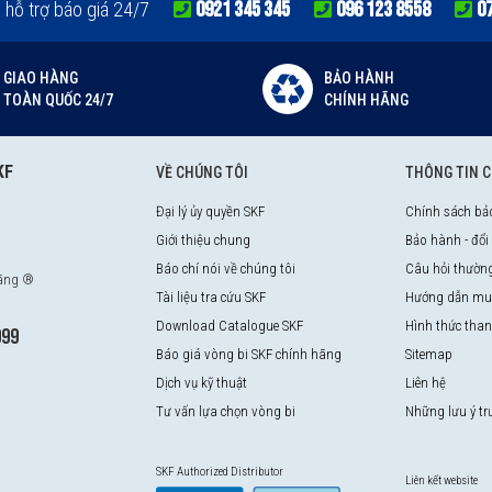
0921 345 345
096 123 8558
0
e hỗ trợ báo giá 24/7
GIAO HÀNG
BẢO HÀNH
TOÀN QUỐC 24/7
CHÍNH HÃNG
KF
VỀ CHÚNG TÔI
THÔNG TIN 
Đại lý ủy quyền SKF
Chính sách bả
Giới thiệu chung
Bảo hành - đổi
Báo chí nói về chúng tôi
Câu hỏi thườn
hãng ®
Tài liệu tra cứu SKF
Hướng dẫn mu
Download Catalogue SKF
Hình thức tha
999
Báo giá vòng bi SKF chính hãng
Sitemap
Dịch vụ kỹ thuật
Liên hệ
Tư vấn lựa chọn vòng bi
Những lưu ý t
SKF Authorized Distributor
Liên kết website