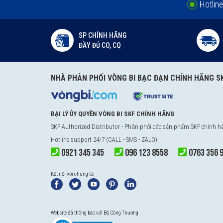
Hotlin
SP CHÍNH HÃNG
ĐẦY ĐỦ CO, CQ
NHÀ PHÂN PHỐI VÒNG BI BẠC ĐẠN CHÍNH HÃNG S
ĐẠI LÝ ỦY QUYỀN VÒNG BI SKF CHÍNH HÃNG
SKF Authorized Distributor
- Phân phối các sản phẩm SKF chính 
Hotline support 24/7 (CALL - SMS - ZALO)
0921 345 345
096 123 8558
0763 356 
Kết nối với chúng tôi
Website đã thông báo với Bộ Công Thương