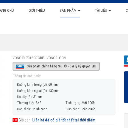
ANG CHỦ
GIỚI THIỆU
SẢN PHẨM
TÀI LIỆU
C
VÒNG BI 7312 BECBP - VONGBI.COM
Sản phẩm chính hãng SKF ® - Đại lý uỷ quyền SKF
Thông tin sản phẩm
Đường kính trong (d):
60 mm
Đường kính ngoài (D):
130 mm
Độ dày (B):
31 mm
Thương hiệu:
SKF
Tình trạng:
Mới 100%
Bảo hành:
Chính hãng
Giao hàng:
Toàn quốc
Giá bán:
Liên hệ để có giá tốt nhất tại thời điểm