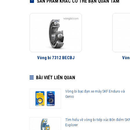
SẢN PHẨM KHÁC CÓ THỂ BẠN QUAN TÂM
Vòng bi 7312 BECBJ
Vòn
BÀI VIẾT LIÊN QUAN
Vòng bi bạc đạn xe máy SKF Enduro và
Genio
Tìm hiểu về vòng bi tiếp xúc Bốn điểm SK
Explorer