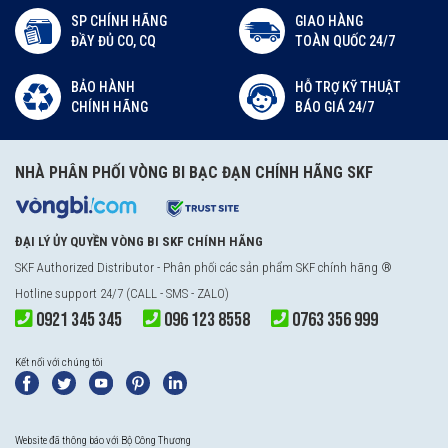
SP CHÍNH HÃNG
GIAO HÀNG
ĐẦY ĐỦ CO, CQ
TOÀN QUỐC 24/7
BẢO HÀNH
HỖ TRỢ KỸ THUẬT
CHÍNH HÃNG
BÁO GIÁ 24/7
NHÀ PHÂN PHỐI VÒNG BI BẠC ĐẠN CHÍNH HÃNG SKF
ĐẠI LÝ ỦY QUYỀN VÒNG BI SKF CHÍNH HÃNG
SKF Authorized Distributor
- Phân phối các sản phẩm SKF chính hãng ®
Hotline support 24/7 (CALL - SMS - ZALO)
0921 345 345
096 123 8558
0763 356 999
Kết nối với chúng tôi
Website đã thông báo với Bộ Công Thương