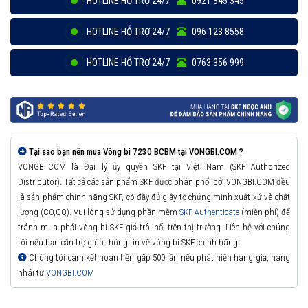
HOTLINE HỖ TRỢ 24/7
0921 345 345
HOTLINE HỖ TRỢ 24/7
096 123 8558
HOTLINE HỖ TRỢ 24/7
0763 356 999
Tại sao bạn nên mua Vòng bi 7230 BCBM tại VONGBI.COM ?
VONGBI.COM là Đại lý ủy quyền SKF tại Việt Nam (SKF Authorized
Distributor). Tất cả các sản phẩm SKF được phân phối bởi VONGBI.COM đều
là sản phẩm chính hãng SKF, có đầy đủ giấy tờ chứng minh xuất xứ và chất
lượng (CO,CQ). Vui lòng sử dụng phần mềm
SKF Authenticate
(miễn phí) để
tránh mua phải vòng bi SKF giả trôi nổi trên thị trường. Liên hệ với chúng
tôi nếu bạn cần trợ giúp thông tin về vòng bi SKF chính hãng.
Chúng tôi cam kết hoàn tiền gấp 500 lần nếu phát hiện hàng giả, hàng
nhái từ
VONGBI.COM