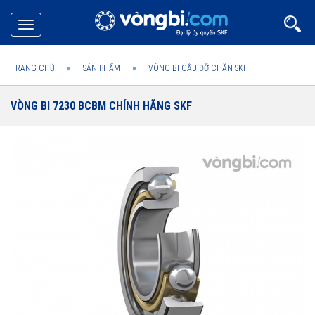
Toggle
navigation
TRANG CHỦ
SẢN PHẨM
VÒNG BI CẦU ĐỠ CHẶN SKF
VÒNG BI 7230 BCBM CHÍNH HÃNG SKF