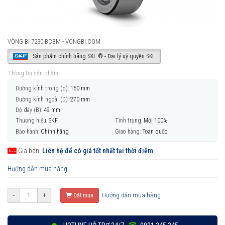
VÒNG BI 7230 BCBM - VONGBI.COM
Sản phẩm chính hãng SKF ® - Đại lý uỷ quyền SKF
Thông tin sản phẩm
Đường kính trong (d):
150 mm
Đường kính ngoài (D):
270 mm
Độ dày (B):
49 mm
Thương hiệu:
SKF
Tình trạng:
Mới 100%
Bảo hành:
Chính hãng
Giao hàng:
Toàn quốc
Giá bán:
Liên hệ để có giá tốt nhất tại thời điểm
Hướng dẫn mua hàng
Hướng dẫn mua hàng
-
+
Đặt mua