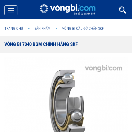
Toggle
navigation
TRANG CHỦ
SẢN PHẨM
VÒNG BI CẦU ĐỠ CHẶN SKF
VÒNG BI 7040 BGM CHÍNH HÃNG SKF