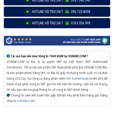
HOTLINE HỖ TRỢ 24/7
0921 345 345
HOTLINE HỖ TRỢ 24/7
096 123 8558
HOTLINE HỖ TRỢ 24/7
0763 356 999
Tại sao bạn nên mua Vòng bi 7040 BGM tại VONGBI.COM ?
VONGBI.COM là Đại lý ủy quyền SKF tại Việt Nam (SKF Authorized
Distributor). Tất cả các sản phẩm SKF được phân phối bởi VONGBI.COM đều
là sản phẩm chính hãng SKF, có đầy đủ giấy tờ chứng minh xuất xứ và chất
lượng (CO,CQ). Vui lòng sử dụng phần mềm
SKF Authenticate
(miễn phí) để
tránh mua phải vòng bi SKF giả trôi nổi trên thị trường. Liên hệ với chúng
tôi nếu bạn cần trợ giúp thông tin về vòng bi SKF chính hãng.
Chúng tôi cam kết hoàn tiền gấp 500 lần nếu phát hiện hàng giả, hàng
nhái từ
VONGBI.COM