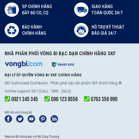
SP CHÍNH HÃNG
GIAO HÀNG
ĐẦY ĐỦ CO, CQ
TOÀN QUỐC 24/7
BẢO HÀNH
HỖ TRỢ KỸ THUẬT
CHÍNH HÃNG
BÁO GIÁ 24/7
NHÀ PHÂN PHỐI VÒNG BI BẠC ĐẠN CHÍNH HÃNG SKF
ĐẠI LÝ ỦY QUYỀN VÒNG BI SKF CHÍNH HÃNG
SKF Authorized Distributor
- Phân phối các sản phẩm SKF chính hãng ®
Hotline support 24/7 (CALL - SMS - ZALO)
0921 345 345
096 123 8558
0763 356 999
Kết nối với chúng tôi
Website đã thông báo với Bộ Công Thương