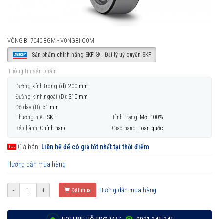
VÒNG BI 7040 BGM - VONGBI.COM
Sản phẩm chính hãng SKF ® - Đại lý uỷ quyền SKF
Thông tin sản phẩm
Đường kính trong (d):
200 mm
Đường kính ngoài (D):
310 mm
Độ dày (B):
51 mm
Thương hiệu:
SKF
Tình trạng:
Mới 100%
Bảo hành:
Chính hãng
Giao hàng:
Toàn quốc
Giá bán:
Liên hệ để có giá tốt nhất tại thời điểm
Hướng dẫn mua hàng
Hướng dẫn mua hàng
-
+
Đặt mua