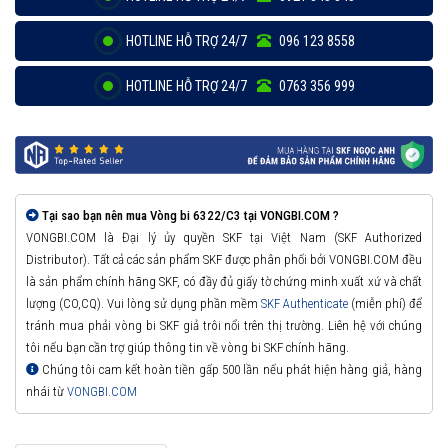
HOTLINE HỖ TRỢ 24/7
096 123 8558
HOTLINE HỖ TRỢ 24/7
0763 356 999
Tại sao bạn nên mua Vòng bi 6322/C3 tại VONGBI.COM ?
VONGBI.COM là Đại lý ủy quyền SKF tại Việt Nam (SKF Authorized
Distributor). Tất cả các sản phẩm SKF được phân phối bởi VONGBI.COM đều
là sản phẩm chính hãng SKF, có đầy đủ giấy tờ chứng minh xuất xứ và chất
lượng (CO,CQ). Vui lòng sử dụng phần mềm
SKF Authenticate
(miễn phí) để
tránh mua phải vòng bi SKF giả trôi nổi trên thị trường. Liên hệ với chúng
tôi nếu bạn cần trợ giúp thông tin về vòng bi SKF chính hãng.
Chúng tôi cam kết hoàn tiền gấp 500 lần nếu phát hiện hàng giả, hàng
nhái từ
VONGBI.COM