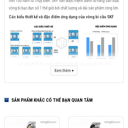
hơn 100 năm từ Thụy Điển. SKF vẫn được mệnh danh là hãng sản xuất
vòng bi bạc đạn số 1 thế giới bởi chất lượng và dải sản phẩm rộng lớn.
Các kiểu thiết kế và đặc điểm ứng dụng của vòng bi cầu SKF
Các kiểu thiết kế và đặc điểm ứng dụng của vòng bi cầu SKF
Xem thêm ▾
Những cải tiến quan trọng đối với vòng bi cầu SKF Explorer
Cải tiến thiết kế hình học
Sử dụng vật liệu mới
SẢN PHẨM KHÁC CÓ THỂ BẠN QUAN TÂM
Viên bi có chất lượng cao
Công nghệ sản xuất mới
Phớt che chắn thế hệ mới