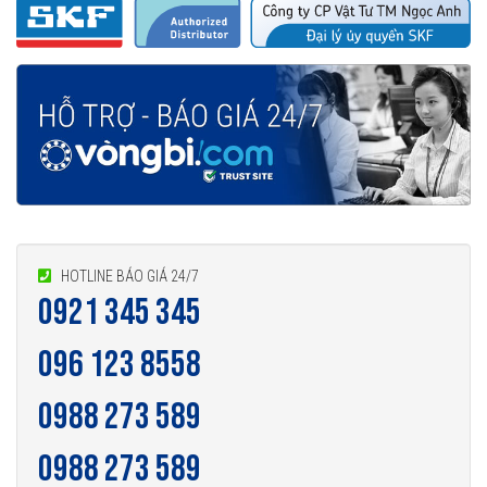
Vòng bi 6322/C3 được phân phối chính hãng
Đại lý ủy quyền SKF chính hãng - SKF Authorized Distributor
Hotline hỗ trợ 24/7
HOTLINE BÁO GIÁ 24/7
0921 345 345
096 123 8558
0921 345 345
096 123 8558
0988 273 589
0988 273 589