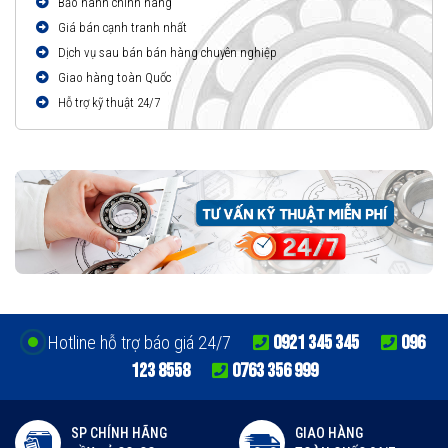
Bảo hành chính hãng
Giá bán cạnh tranh nhất
Dịch vụ sau bán bán hàng chuyên nghiệp
Giao hàng toàn Quốc
Hỗ trợ kỹ thuật 24/7
0921 345 345
096
Hotline hỗ trợ báo giá 24/7
123 8558
0763 356 999
SP CHÍNH HÃNG
GIAO HÀNG