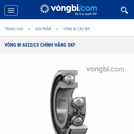
Toggle
navigation
TRANG CHỦ
SẢN PHẨM
VÒNG BI CẦU SKF
VÒNG BI 6322/C3 CHÍNH HÃNG SKF