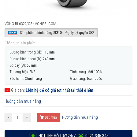
VÒNG BI 6322/C3 - VONGBI.COM
Sản phẩm chính hãng SKF ® - Đại lý uỷ quyền SKF
Thông tin sản phẩm
Đường kính trong (d):
110 mm
Đường kính ngoài (D):
240 mm
Độ dày (B):
50 mm
Thương hiệu:
SKF
Tình trạng:
Mới 100%
Bảo hành:
Chính hãng
Giao hàng:
Toàn quốc
Giá bán:
Liên hệ để có giá tốt nhất tại thời điểm
Hướng dẫn mua hàng
Hướng dẫn mua hàng
-
+
Đặt mua
HOTLINE HỖ TRỢ 24/7
0921 345 345