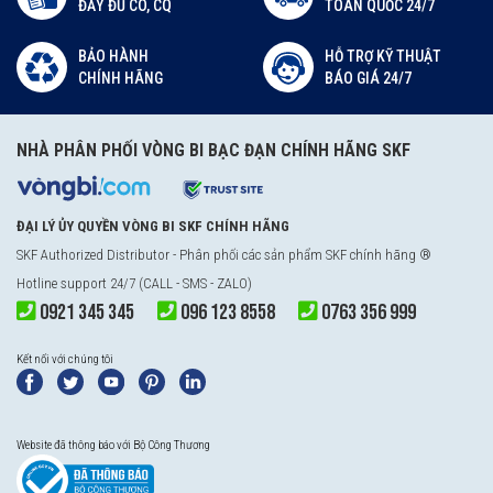
ĐẦY ĐỦ CO, CQ
TOÀN QUỐC 24/7
BẢO HÀNH
HỖ TRỢ KỸ THUẬT
CHÍNH HÃNG
BÁO GIÁ 24/7
NHÀ PHÂN PHỐI VÒNG BI BẠC ĐẠN CHÍNH HÃNG SKF
ĐẠI LÝ ỦY QUYỀN VÒNG BI SKF CHÍNH HÃNG
SKF Authorized Distributor
- Phân phối các sản phẩm SKF chính hãng ®
Hotline support 24/7 (CALL - SMS - ZALO)
0921 345 345
096 123 8558
0763 356 999
Kết nối với chúng tôi
Website đã thông báo với Bộ Công Thương