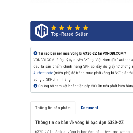
Tại sao bạn nên mua Vòng bi 6320-2Z tại VONGBI.COM ?
VONGBI.COM là Đại lý ủy quyền SKF tại Việt Nam (SKF Authori
đều là sản phẩm chính hãng SKF, có đầy đủ giấy tờ chứng
Authenticate
(miễn phí) để tránh mua phải vòng bi SKF giả trôi n
vòng bi SKF chính hãng.
Chúng tôi cam kết hoàn tiền gấp 500 lần nếu phát hiện hàn
Thông tin sản phẩm
Comment
Thông tin cơ bản về vòng bi bạc đạn 6320-2Z
6320-2Z thuộc loại vòng bi bạc đạn cầu (Deep groove ball 