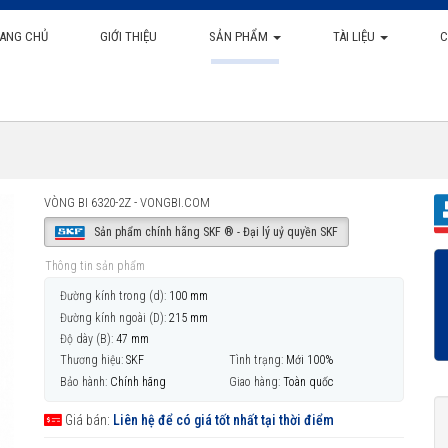
ANG CHỦ
GIỚI THIỆU
SẢN PHẨM
TÀI LIỆU
C
VÒNG BI 6320-2Z - VONGBI.COM
Sản phẩm chính hãng SKF ® - Đại lý uỷ quyền SKF
Thông tin sản phẩm
Đường kính trong (d):
100 mm
Đường kính ngoài (D):
215 mm
Độ dày (B):
47 mm
Thương hiệu:
SKF
Tình trạng:
Mới 100%
Bảo hành:
Chính hãng
Giao hàng:
Toàn quốc
Giá bán:
Liên hệ để có giá tốt nhất tại thời điểm