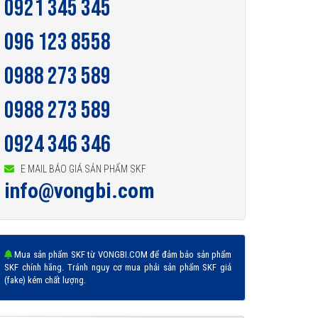
0921 345 345
096 123 8558
0988 273 589
0988 273 589
0924 346 346
E MAIL BÁO GIÁ SẢN PHẨM SKF
info@vongbi.com
Mua sản phẩm SKF từ VONGBI.COM để đảm bảo sản phẩm
SKF chính hãng. Tránh nguy cơ mua phải sản phẩm SKF giả
(fake) kém chất lượng.