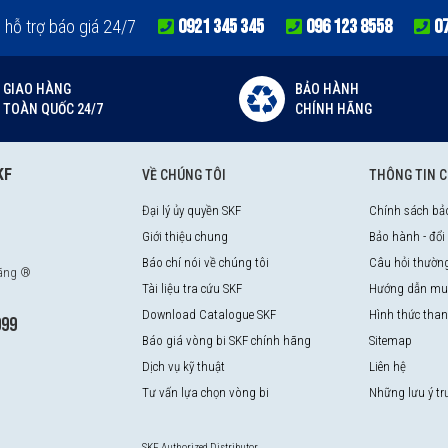
0921 345 345
096 123 8558
0
e hỗ trợ báo giá 24/7
GIAO HÀNG
BẢO HÀNH
TOÀN QUỐC 24/7
CHÍNH HÃNG
KF
VỀ CHÚNG TÔI
THÔNG TIN 
Đại lý ủy quyền SKF
Chính sách bả
Giới thiệu chung
Bảo hành - đổi
Báo chí nói về chúng tôi
Câu hỏi thườn
hãng ®
Tài liệu tra cứu SKF
Hướng dẫn mu
Download Catalogue SKF
Hình thức tha
999
Báo giá vòng bi SKF chính hãng
Sitemap
Dịch vụ kỹ thuật
Liên hệ
Tư vấn lựa chọn vòng bi
Những lưu ý t
SKF Authorized Distributor