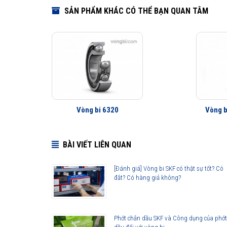
SẢN PHẨM KHÁC CÓ THỂ BẠN QUAN TÂM
Vòng bi 6320
Vòng b
BÀI VIẾT LIÊN QUAN
[Đánh giá] Vòng bi SKF có thật sự tốt? Có
đắt? Có hàng giả không?
Phớt chắn dầu SKF và Công dụng của phớt