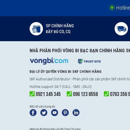
Hotlin
SP CHÍNH HÃNG
ĐẦY ĐỦ CO, CQ
NHÀ PHÂN PHỐI VÒNG BI BẠC ĐẠN CHÍNH HÃNG S
ĐẠI LÝ ỦY QUYỀN VÒNG BI SKF CHÍNH HÃNG
SKF Authorized Distributor
- Phân phối các sản phẩm SKF chính 
Hotline support 24/7 (CALL - SMS - ZALO)
0921 345 345
096 123 8558
0763 356 
Kết nối với chúng tôi
Website đã thông báo với Bộ Công Thương