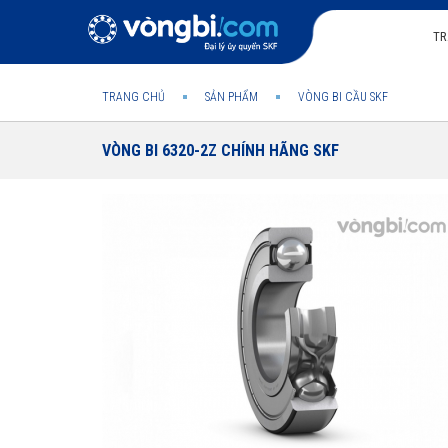
TR
TRANG CHỦ
SẢN PHẨM
VÒNG BI CẦU SKF
VÒNG BI 6320-2Z CHÍNH HÃNG SKF