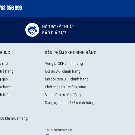
763 356 999
HỖ TRỢ KỸ THUẬT
BÁO GIÁ 24/7
CHUNG
SẢN PHẨM SKF CHÍNH HÃNG
o mật
Vòng bi SKF chính hãng
 trả hàng
Gối đỡ SKF chính hãng
g gặp
Mỡ bôi trơn SKF chính hãng
a hàng
Phớt chặn SKF chính hãng
nh toán
Sản phẩm truyền động
Dụng cụ bảo trì SKF chính hãng
rước khi mua hàng
SKF Authenticate App