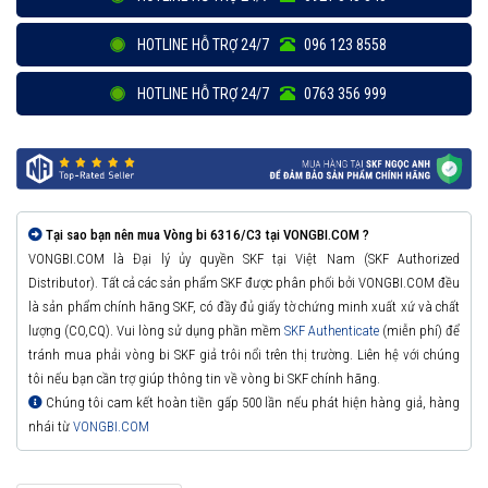
HOTLINE HỖ TRỢ 24/7
096 123 8558
HOTLINE HỖ TRỢ 24/7
0763 356 999
Tại sao bạn nên mua Vòng bi 6316/C3 tại VONGBI.COM ?
VONGBI.COM là Đại lý ủy quyền SKF tại Việt Nam (SKF Authorized
Distributor). Tất cả các sản phẩm SKF được phân phối bởi VONGBI.COM đều
là sản phẩm chính hãng SKF, có đầy đủ giấy tờ chứng minh xuất xứ và chất
lượng (CO,CQ). Vui lòng sử dụng phần mềm
SKF Authenticate
(miễn phí) để
tránh mua phải vòng bi SKF giả trôi nổi trên thị trường. Liên hệ với chúng
tôi nếu bạn cần trợ giúp thông tin về vòng bi SKF chính hãng.
Chúng tôi cam kết hoàn tiền gấp 500 lần nếu phát hiện hàng giả, hàng
nhái từ
VONGBI.COM