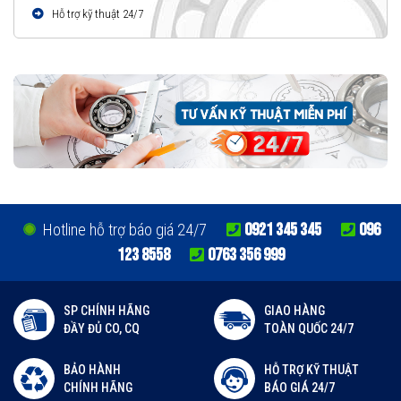
Hỗ trợ kỹ thuật 24/7
0921 345 345
096
Hotline hỗ trợ báo giá 24/7
123 8558
0763 356 999
SP CHÍNH HÃNG
GIAO HÀNG
ĐẦY ĐỦ CO, CQ
TOÀN QUỐC 24/7
BẢO HÀNH
HỖ TRỢ KỸ THUẬT
CHÍNH HÃNG
BÁO GIÁ 24/7