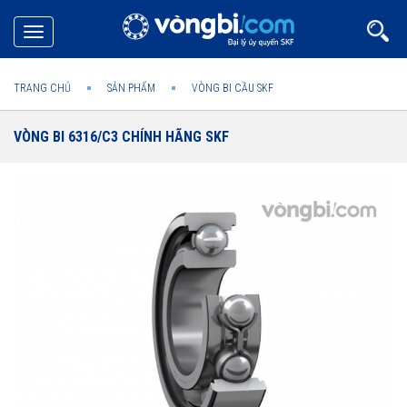
Toggle
navigation
TRANG CHỦ
SẢN PHẨM
VÒNG BI CẦU SKF
VÒNG BI 6316/C3 CHÍNH HÃNG SKF