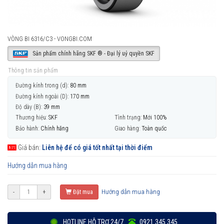
VÒNG BI 6316/C3 - VONGBI.COM
Sản phẩm chính hãng SKF ® - Đại lý uỷ quyền SKF
Thông tin sản phẩm
Đường kính trong (d):
80 mm
Đường kính ngoài (D):
170 mm
Độ dày (B):
39 mm
Thương hiệu:
SKF
Tình trạng:
Mới 100%
Bảo hành:
Chính hãng
Giao hàng:
Toàn quốc
Giá bán:
Liên hệ để có giá tốt nhất tại thời điểm
Hướng dẫn mua hàng
Hướng dẫn mua hàng
-
+
Đặt mua
HOTLINE HỖ TRỢ 24/7
0921 345 345