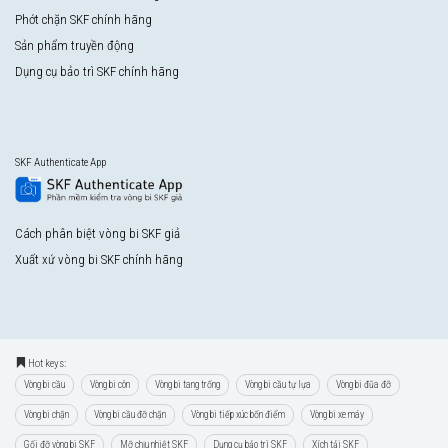
Phớt chặn SKF chính hãng
Sản phẩm truyền động
Dụng cụ bảo trì SKF chính hãng
SKF Authenticate App
Cách phân biệt vòng bi SKF giả
Xuất xứ vòng bi SKF chính hãng
Hot keys:
Vòng bi cầu
Vòng bi côn
Vòng bi tang trống
Vòng bi cầu tự lựa
Vòng bi đũa đỡ
Vòng bi chặn
Vòng bi cầu đỡ chặn
Vòng bi tiếp xúc bốn điểm
Vòng bi xe máy
Gối đỡ vòng bi SKF
Mỡ chịu nhiệt SKF
Dụng cụ bảo trì SKF
Xích tải SKF