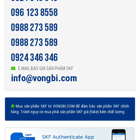
096 123 8558
0988 273 589
0988 273 589
0924 346 346
E MAIL BÁO GIÁ SẢN PHẨM SKF
info@vongbi.com
Mua sản phẩm SKF từ VONGBI.COM để đảm bảo sản phẩm SKF chính
hãng. Tránh nguy cơ mua phải sản phẩm SKF giả (fake) kém chất lượng.