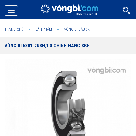
Toggle
navigation
TRANG CHỦ
SẢN PHẨM
VÒNG BI CẦU SKF
VÒNG BI 6301-2RSH/C3 CHÍNH HÃNG SKF