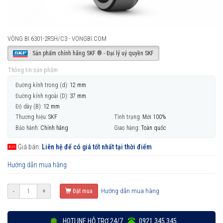
VÒNG BI 6301-2RSH/C3 - VONGBI.COM
Sản phẩm chính hãng SKF ® - Đại lý uỷ quyền SKF
Thông tin sản phẩm
Đường kính trong (d):
12 mm
Đường kính ngoài (D):
37 mm
Độ dày (B):
12 mm
Thương hiệu:
SKF
Tình trạng:
Mới 100%
Bảo hành:
Chính hãng
Giao hàng:
Toàn quốc
Giá bán:
Liên hệ để có giá tốt nhất tại thời điểm
Hướng dẫn mua hàng
Hướng dẫn mua hàng
-
+
Đặt mua
HOTLINE HỖ TRỢ 24/7
0921 345 345