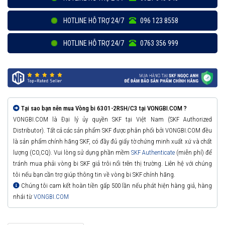
HOTLINE HỖ TRỢ 24/7
096 123 8558
HOTLINE HỖ TRỢ 24/7
0763 356 999
Tại sao bạn nên mua Vòng bi 6301-2RSH/C3 tại VONGBI.COM ?
VONGBI.COM là Đại lý ủy quyền SKF tại Việt Nam (SKF Authorized
Distributor). Tất cả các sản phẩm SKF được phân phối bởi VONGBI.COM đều
là sản phẩm chính hãng SKF, có đầy đủ giấy tờ chứng minh xuất xứ và chất
lượng (CO,CQ). Vui lòng sử dụng phần mềm
SKF Authenticate
(miễn phí) để
tránh mua phải vòng bi SKF giả trôi nổi trên thị trường. Liên hệ với chúng
tôi nếu bạn cần trợ giúp thông tin về vòng bi SKF chính hãng.
Chúng tôi cam kết hoàn tiền gấp 500 lần nếu phát hiện hàng giả, hàng
nhái từ
VONGBI.COM