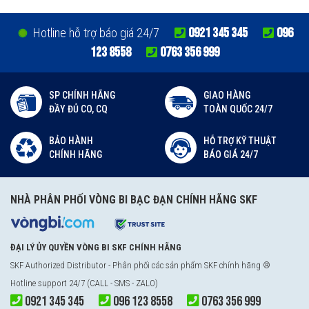
0921 345 345
096
Hotline hỗ trợ báo giá 24/7
123 8558
0763 356 999
SP CHÍNH HÃNG
GIAO HÀNG
ĐẦY ĐỦ CO, CQ
TOÀN QUỐC 24/7
BẢO HÀNH
HỖ TRỢ KỸ THUẬT
CHÍNH HÃNG
BÁO GIÁ 24/7
NHÀ PHÂN PHỐI VÒNG BI BẠC ĐẠN CHÍNH HÃNG SKF
ĐẠI LÝ ỦY QUYỀN VÒNG BI SKF CHÍNH HÃNG
SKF Authorized Distributor
- Phân phối các sản phẩm SKF chính hãng ®
Hotline support 24/7 (CALL - SMS - ZALO)
0921 345 345
096 123 8558
0763 356 999