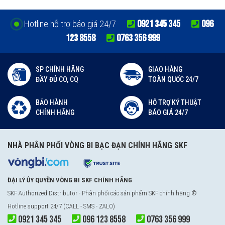
0921 345 345
096
Hotline hỗ trợ báo giá 24/7
123 8558
0763 356 999
SP CHÍNH HÃNG
GIAO HÀNG
ĐẦY ĐỦ CO, CQ
TOÀN QUỐC 24/7
BẢO HÀNH
HỖ TRỢ KỸ THUẬT
CHÍNH HÃNG
BÁO GIÁ 24/7
NHÀ PHÂN PHỐI VÒNG BI BẠC ĐẠN CHÍNH HÃNG SKF
ĐẠI LÝ ỦY QUYỀN VÒNG BI SKF CHÍNH HÃNG
SKF Authorized Distributor
- Phân phối các sản phẩm SKF chính hãng ®
Hotline support 24/7 (CALL - SMS - ZALO)
0921 345 345
096 123 8558
0763 356 999