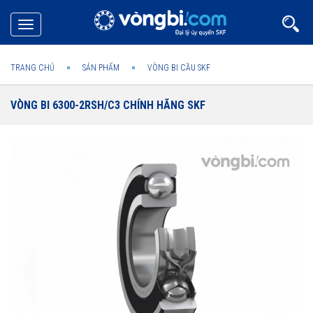
Toggle
navigation
TRANG CHỦ
SẢN PHẨM
VÒNG BI CẦU SKF
VÒNG BI 6300-2RSH/C3 CHÍNH HÃNG SKF