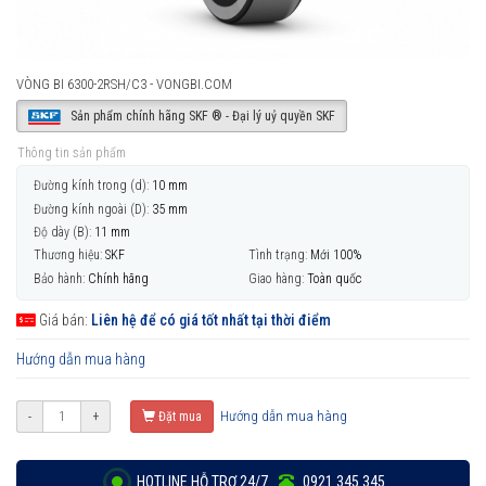
VÒNG BI 6300-2RSH/C3 - VONGBI.COM
Sản phẩm chính hãng SKF ® - Đại lý uỷ quyền SKF
Thông tin sản phẩm
Đường kính trong (d):
10 mm
Đường kính ngoài (D):
35 mm
Độ dày (B):
11 mm
Thương hiệu:
SKF
Tình trạng:
Mới 100%
Bảo hành:
Chính hãng
Giao hàng:
Toàn quốc
Giá bán:
Liên hệ để có giá tốt nhất tại thời điểm
Hướng dẫn mua hàng
Hướng dẫn mua hàng
-
+
Đặt mua
HOTLINE HỖ TRỢ 24/7
0921 345 345