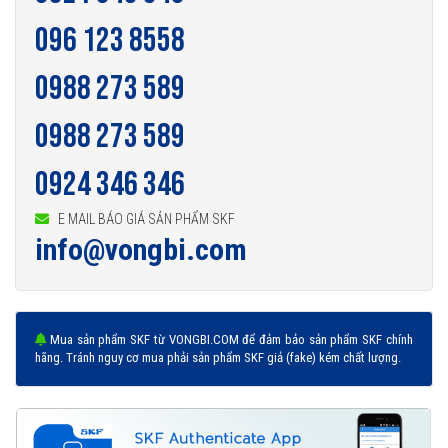
096 123 8558
0988 273 589
0988 273 589
0924 346 346
E MAIL BÁO GIÁ SẢN PHẨM SKF
info@vongbi.com
Mua sản phẩm SKF từ VONGBI.COM để đảm bảo sản phẩm SKF chính
hãng. Tránh nguy cơ mua phải sản phẩm SKF giả (fake) kém chất lượng.