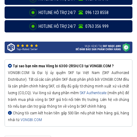
HOTLINE HỖ TRỢ 24/7
096 123 8558
HOTLINE HỖ TRỢ 24/7
0763 356 999
Tại sao bạn nên mua Vòng bi 6300-2RSH/C3 tại VONGBI.COM ?
VONGBI.COM là Đại lý ủy quyền SKF tại Việt Nam (SKF Authorized
Distributor). Tất cả các sản phẩm SKF được phân phối bởi VONGBI.COM đều
là sản phẩm chính hãng SKF, có đầy đủ giấy tờ chứng minh xuất xứ và chất
lượng (CO,CQ). Vui lòng sử dụng phần mềm
SKF Authenticate
(miễn phí) để
tránh mua phải vòng bi SKF giả trôi nổi trên thị trường. Liên hệ với chúng
tôi nếu bạn cần trợ giúp thông tin về vòng bi SKF chính hãng.
Chúng tôi cam kết hoàn tiền gấp 500 lần nếu phát hiện hàng giả, hàng
nhái từ
VONGBI.COM