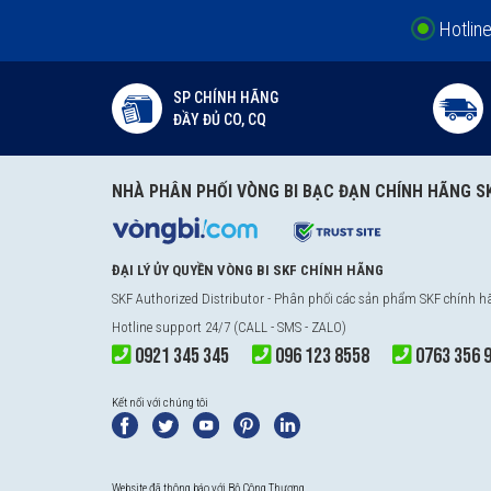
Hotlin
SP CHÍNH HÃNG
ĐẦY ĐỦ CO, CQ
NHÀ PHÂN PHỐI VÒNG BI BẠC ĐẠN CHÍNH HÃNG S
ĐẠI LÝ ỦY QUYỀN VÒNG BI SKF CHÍNH HÃNG
SKF Authorized Distributor
- Phân phối các sản phẩm SKF chính 
Hotline support 24/7 (CALL - SMS - ZALO)
0921 345 345
096 123 8558
0763 356 
Kết nối với chúng tôi
Website đã thông báo với Bộ Công Thương