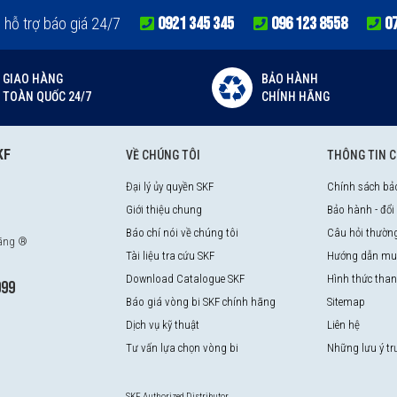
0921 345 345
096 123 8558
0
e hỗ trợ báo giá 24/7
GIAO HÀNG
BẢO HÀNH
TOÀN QUỐC 24/7
CHÍNH HÃNG
KF
VỀ CHÚNG TÔI
THÔNG TIN 
Đại lý ủy quyền SKF
Chính sách bả
Giới thiệu chung
Bảo hành - đổi
Báo chí nói về chúng tôi
Câu hỏi thườn
hãng ®
Tài liệu tra cứu SKF
Hướng dẫn mu
Download Catalogue SKF
Hình thức tha
999
Báo giá vòng bi SKF chính hãng
Sitemap
Dịch vụ kỹ thuật
Liên hệ
Tư vấn lựa chọn vòng bi
Những lưu ý t
SKF Authorized Distributor