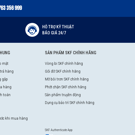
763 356 999
HỖ TRỢ KỸ THUẬT
BÁO GIÁ 24/7
CHUNG
SẢN PHẨM SKF CHÍNH HÃNG
o mật
Vòng bi SKF chính hãng
 trả hàng
Gối đỡ SKF chính hãng
g gặp
Mỡ bôi trơn SKF chính hãng
a hàng
Phớt chặn SKF chính hãng
nh toán
Sản phẩm truyền động
Dụng cụ bảo trì SKF chính hãng
rước khi mua hàng
SKF Authenticate App