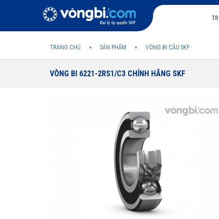
TR
TRANG CHỦ
SẢN PHẨM
VÒNG BI CẦU SKF
VÒNG BI 6221-2RS1/C3 CHÍNH HÃNG SKF