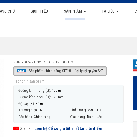
ANG CHỦ
GIỚI THIỆU
SẢN PHẨM
TÀI LIỆU
C
VÒNG BI 6221-2RS1/C3 - VONGBI.COM
Sản phẩm chính hãng SKF ® - Đại lý uỷ quyền SKF
Thông tin sản phẩm
Đường kính trong (d):
105 mm
Đường kính ngoài (D):
190 mm
Độ dày (B):
36 mm
Thương hiệu:
SKF
Tình trạng:
Mới 100%
Bảo hành:
Chính hãng
Giao hàng:
Toàn quốc
Giá bán:
Liên hệ để có giá tốt nhất tại thời điểm