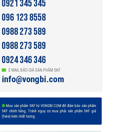
0921 345 345
096 123 8558
0988 273 589
0988 273 589
0924 346 346
E MAIL BÁO GIÁ SẢN PHẨM SKF
info@vongbi.com
Mua sản phẩm SKF từ VONGBI.COM để đảm bảo sản phẩm
SKF chính hãng. Tránh nguy cơ mua phải sản phẩm SKF giả
(fake) kém chất lượng.