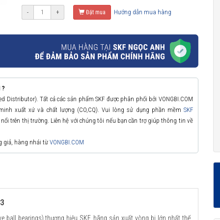
Hướng dẫn mua hàng
-
+
Đặt mua
 ?
zed Distributor). Tất cả các sản phẩm SKF được phân phối bởi VONGBI.COM
 minh xuất xứ và chất lượng (CO,CQ). Vui lòng sử dụng phần mềm
SKF
ổi trên thị trường. Liên hệ với chúng tôi nếu bạn cần trợ giúp thông tin về
g giả, hàng nhái từ
VONGBI.COM
C3
 ball bearings) thương hiệu SKF, hãng sản xuất vòng bi lớn nhất thế