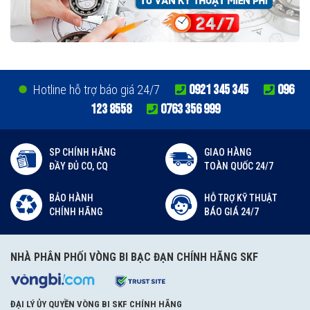
0921 345 345
096
Hotline hỗ trợ báo giá 24/7
123 8558
0763 356 999
SP CHÍNH HÃNG
GIAO HÀNG
ĐẦY ĐỦ CO, CQ
TOÀN QUỐC 24/7
BẢO HÀNH
HỖ TRỢ KỸ THUẬT
CHÍNH HÃNG
BÁO GIÁ 24/7
NHÀ PHÂN PHỐI VÒNG BI BẠC ĐẠN CHÍNH HÃNG SKF
ĐẠI LÝ ỦY QUYỀN VÒNG BI SKF CHÍNH HÃNG