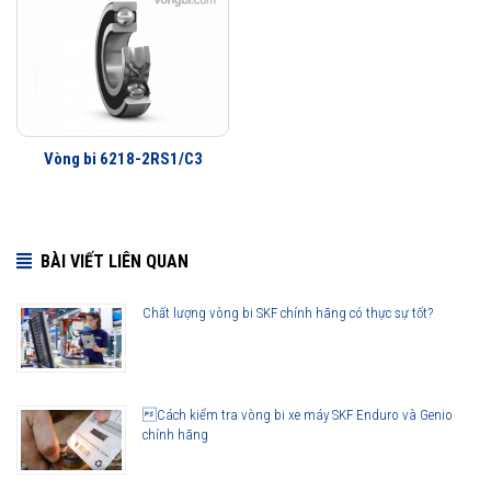
Vòng bi SKF 6218-2Z/C3 thế hệ Explorer được nâng lên cao hơn so
với các thế hệ vòng bi SKF trước đây, bởi vậy ở cùng tốc độ nhưng
nhiệt độ của vòng bi SKF Explorer thấp hơn rất nhiều. Tính năng này
làm giảm nhu cầu sử dụng mỡ bôi trơn và giảm tiêu hao năng lượng
Vòng bi 6218-2RS1/C3
trên vòng bi.
Tuổi thọ của vòng bi SKF 6218-2Z/C3 thế hệ Explorer bền bỉ hơn rất
nhiều so với các hãng vòng bi khác trên thị trường, điều này đã được
BÀI VIẾT LIÊN QUAN
hàng triệu khách hàng khắp nơi trên toàn thế giới kiểm chứng.
Chất lượng vòng bi SKF chính hãng có thực sự tốt?
Cách kiểm tra vòng bi xe máy SKF Enduro và Genio
chính hãng