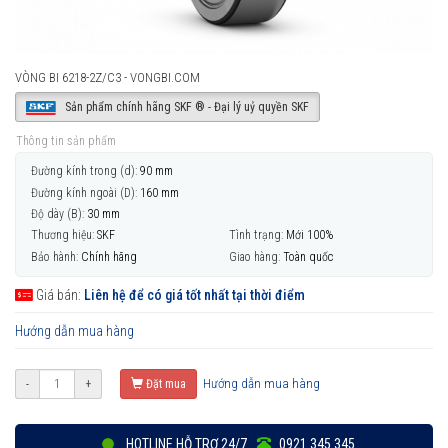
VÒNG BI 6218-2Z/C3 - VONGBI.COM
Sản phẩm chính hãng SKF ® - Đại lý uỷ quyền SKF
Thông tin sản phẩm
Đường kính trong (d):
90 mm
Đường kính ngoài (D):
160 mm
Độ dày (B):
30 mm
Thương hiệu:
SKF
Tình trạng:
Mới 100%
Bảo hành:
Chính hãng
Giao hàng:
Toàn quốc
Giá bán:
Liên hệ để có giá tốt nhất tại thời điểm
Hướng dẫn mua hàng
Hướng dẫn mua hàng
-
+
Đặt mua
HOTLINE HỖ TRỢ 24/7
0921 345 345