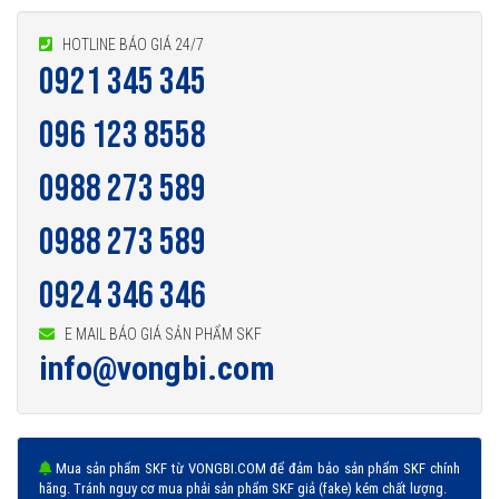
HOTLINE BÁO GIÁ 24/7
0921 345 345
096 123 8558
0988 273 589
0988 273 589
0924 346 346
E MAIL BÁO GIÁ SẢN PHẨM SKF
info@vongbi.com
Mua sản phẩm SKF từ VONGBI.COM để đảm bảo sản phẩm SKF chính
hãng. Tránh nguy cơ mua phải sản phẩm SKF giả (fake) kém chất lượng.