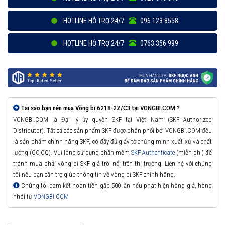
HOTLINE HỖ TRỢ 24/7
096 123 8558
HOTLINE HỖ TRỢ 24/7
0763 356 999
Tại sao bạn nên mua Vòng bi 6218-2Z/C3 tại VONGBI.COM ?
VONGBI.COM là Đại lý ủy quyền SKF tại Việt Nam (SKF Authorized
Distributor). Tất cả các sản phẩm SKF được phân phối bởi VONGBI.COM đều
là sản phẩm chính hãng SKF, có đầy đủ giấy tờ chứng minh xuất xứ và chất
lượng (CO,CQ). Vui lòng sử dụng phần mềm
SKF Authenticate
(miễn phí) để
tránh mua phải vòng bi SKF giả trôi nổi trên thị trường. Liên hệ với chúng
tôi nếu bạn cần trợ giúp thông tin về vòng bi SKF chính hãng.
Chúng tôi cam kết hoàn tiền gấp 500 lần nếu phát hiện hàng giả, hàng
nhái từ
VONGBI.COM