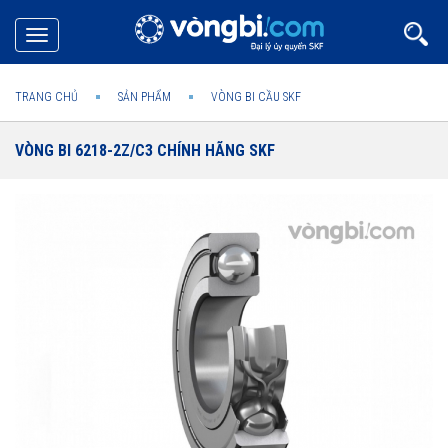
Toggle
navigation
TRANG CHỦ
SẢN PHẨM
VÒNG BI CẦU SKF
VÒNG BI 6218-2Z/C3 CHÍNH HÃNG SKF