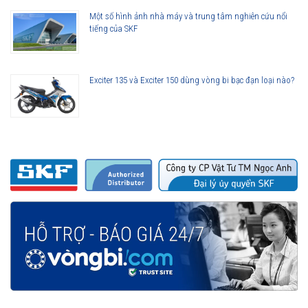
Một số hình ảnh nhà máy và trung tâm nghiên cứu nổi
tiếng của SKF
Exciter 135 và Exciter 150 dùng vòng bi bạc đạn loại nào?
Vòng bi 6218-2Z/C3 được phân phối chính hãng
Đại lý ủy quyền SKF chính hãng - SKF Authorized Distributor
Hotline hỗ trợ 24/7
0921 345 345
096 123 8558