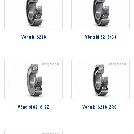
Phớt che chắn thế hệ mới
Lợi ích của những cải tiến đối với vòng bi cầu SKF Explorer
Vòng bi làm việc êm hơn
Ít rung động hơn
Tuổi thọ vòng bi cao hơn
Vòng bi 6218
Vòng bi 6218/C3
Khả năng che chắn tốt hơn
Khả năng làm việc với vận tốc cao hơn
Vòng bi 6218-2Z
Vòng bi 6218-2RS1