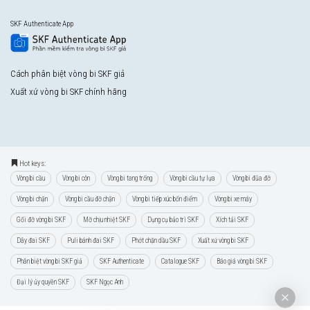
SKF Authenticate App
Cách phân biệt vòng bi SKF giả
Xuất xứ vòng bi SKF chính hãng
Hot keys:
Vòng bi cầu
Vòng bi côn
Vòng bi tang trống
Vòng bi cầu tự lựa
Vòng bi đũa đỡ
Vòng bi chặn
Vòng bi cầu đỡ chặn
Vòng bi tiếp xúc bốn điểm
Vòng bi xe máy
Gối đỡ vòng bi SKF
Mỡ chịu nhiệt SKF
Dụng cụ bảo trì SKF
Xích tải SKF
Dây đai SKF
Puli bánh đai SKF
Phớt chặn dầu SKF
Xuất xứ vòng bi SKF
Phân biệt vòng bi SKF giả
SKF Authenticate
Catalogue SKF
Báo giá vòng bi SKF
Đại lý ủy quyền SKF
SKF Ngọc Anh