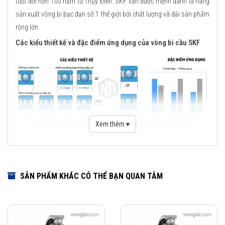
tuổi đời hơn 100 năm từ Thụy Điển. SKF vẫn được mệnh danh là hãng
sản xuất vòng bi bạc đạn số 1 thế giới bởi chất lượng và dải sản phẩm
rộng lớn.
Các kiểu thiết kế và đặc điểm ứng dụng của vòng bi cầu SKF
Xem thêm ▾
Các kiểu thiết kế và đặc điểm ứng dụng của vòng bi cầu SKF
Những cải tiến quan trọng đối với vòng bi cầu SKF Explorer
Cải tiến thiết kế hình học
SẢN PHẨM KHÁC CÓ THỂ BẠN QUAN TÂM
Sử dụng vật liệu mới
Viên bi có chất lượng cao
Công nghệ sản xuất mới