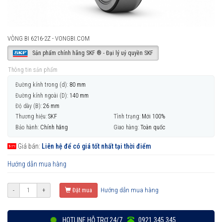
VÒNG BI 6216-2Z - VONGBI.COM
Sản phẩm chính hãng SKF ® - Đại lý uỷ quyền SKF
Thông tin sản phẩm
Đường kính trong (d):
80 mm
Đường kính ngoài (D):
140 mm
Độ dày (B):
26 mm
Thương hiệu:
SKF
Tình trạng:
Mới 100%
Bảo hành:
Chính hãng
Giao hàng:
Toàn quốc
Giá bán:
Liên hệ để có giá tốt nhất tại thời điểm
Hướng dẫn mua hàng
Hướng dẫn mua hàng
-
+
Đặt mua
HOTLINE HỖ TRỢ 24/7
0921 345 345