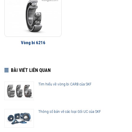
Vòng bi SKF 6216-2Z thế hệ Explorer được nâng lên cao hơn so với
các thế hệ vòng bi SKF trước đây, bởi vậy ở cùng tốc độ nhưng nhiệt độ
của vòng bi SKF Explorer thấp hơn rất nhiều. Tính năng này làm giảm
nhu cầu sử dụng mỡ bôi trơn và giảm tiêu hao năng lượng trên vòng
bi.
Vòng bi 6216
Tuổi thọ của vòng bi SKF 6216-2Z thế hệ Explorer bền bỉ hơn rất nhiều
so với các hãng vòng bi khác trên thị trường, điều này đã được hàng
triệu khách hàng khắp nơi trên toàn thế giới kiểm chứng.
BÀI VIẾT LIÊN QUAN
Tìm hiểu về vòng bi CARB của SKF
Thông số bản vẽ các loại Gối UC của SKF