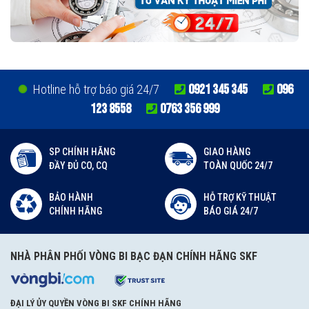
0921 345 345
096
Hotline hỗ trợ báo giá 24/7
123 8558
0763 356 999
SP CHÍNH HÃNG
GIAO HÀNG
ĐẦY ĐỦ CO, CQ
TOÀN QUỐC 24/7
BẢO HÀNH
HỖ TRỢ KỸ THUẬT
CHÍNH HÃNG
BÁO GIÁ 24/7
NHÀ PHÂN PHỐI VÒNG BI BẠC ĐẠN CHÍNH HÃNG SKF
ĐẠI LÝ ỦY QUYỀN VÒNG BI SKF CHÍNH HÃNG