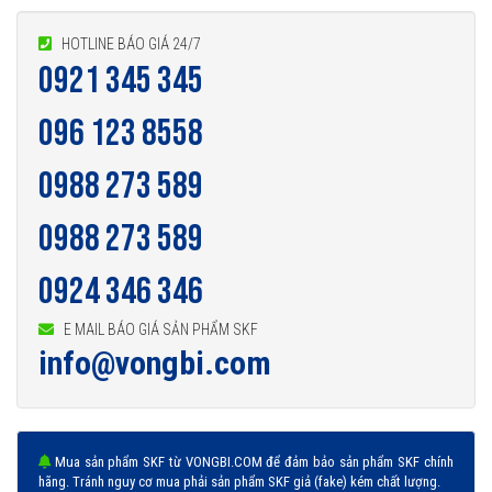
HOTLINE BÁO GIÁ 24/7
0921 345 345
096 123 8558
0988 273 589
0988 273 589
0924 346 346
E MAIL BÁO GIÁ SẢN PHẨM SKF
info@vongbi.com
Mua sản phẩm SKF từ VONGBI.COM để đảm bảo sản phẩm SKF chính
hãng. Tránh nguy cơ mua phải sản phẩm SKF giả (fake) kém chất lượng.