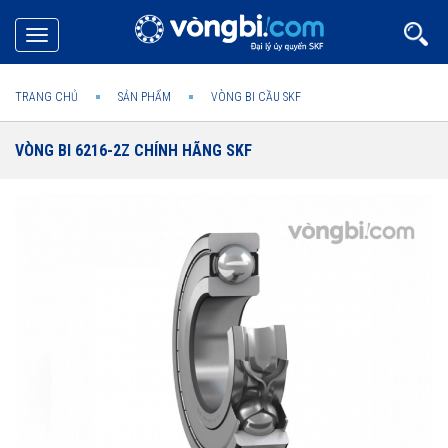
Toggle
navigation
TRANG CHỦ
SẢN PHẨM
VÒNG BI CẦU SKF
VÒNG BI 6216-2Z CHÍNH HÃNG SKF