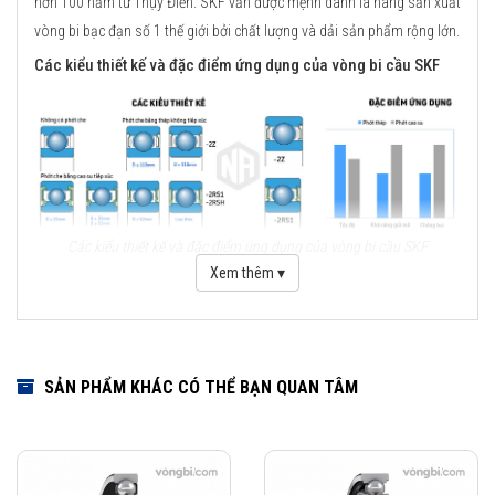
hơn 100 năm từ Thụy Điển. SKF vẫn được mệnh danh là hãng sản xuất
vòng bi bạc đạn số 1 thế giới bởi chất lượng và dải sản phẩm rộng lớn.
Các kiểu thiết kế và đặc điểm ứng dụng của vòng bi cầu SKF
Các kiểu thiết kế và đặc điểm ứng dụng của vòng bi cầu SKF
Xem thêm ▾
Những cải tiến quan trọng đối với vòng bi cầu SKF Explorer
Cải tiến thiết kế hình học
Sử dụng vật liệu mới
SẢN PHẨM KHÁC CÓ THỂ BẠN QUAN TÂM
Viên bi có chất lượng cao
Công nghệ sản xuất mới
Phớt che chắn thế hệ mới