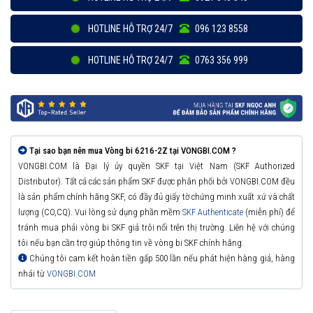
HOTLINE HỖ TRỢ 24/7
096 123 8558
HOTLINE HỖ TRỢ 24/7
0763 356 999
Tại sao bạn nên mua Vòng bi 6216-2Z tại VONGBI.COM ?
VONGBI.COM là Đại lý ủy quyền SKF tại Việt Nam (SKF Authorized
Distributor). Tất cả các sản phẩm SKF được phân phối bởi VONGBI.COM đều
là sản phẩm chính hãng SKF, có đầy đủ giấy tờ chứng minh xuất xứ và chất
lượng (CO,CQ). Vui lòng sử dụng phần mềm
SKF Authenticate
(miễn phí) để
tránh mua phải vòng bi SKF giả trôi nổi trên thị trường. Liên hệ với chúng
tôi nếu bạn cần trợ giúp thông tin về vòng bi SKF chính hãng.
Chúng tôi cam kết hoàn tiền gấp 500 lần nếu phát hiện hàng giả, hàng
nhái từ
VONGBI.COM