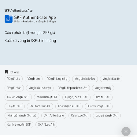
SKF Authenticate App
Cách phân biệt vòng bi SKF giả
Xuất xứ vòng bi SKF chính hãng
Hot keys:
Vòng bi cầu
Vòng bi côn
Vòng bi tang trống
Vòng bi cầu tự lựa
Vòng bi đũa đỡ
Vòng bi chặn
Vòng bi cầu đỡ chặn
Vòng bi tiếp xúc bốn điểm
Vòng bi xe máy
Gối đỡ vòng bi SKF
Mỡ chịu nhiệt SKF
Dụng cụ bảo trì SKF
Xích tải SKF
Dây đai SKF
Puli bánh đai SKF
Phớt chặn dầu SKF
Xuất xứ vòng bi SKF
Phân biệt vòng bi SKF giả
SKF Authenticate
Catalogue SKF
Báo giá vòng bi SKF
Đại lý ủy quyền SKF
SKF Ngọc Anh