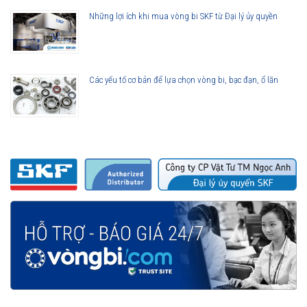
Những lợi ích khi mua vòng bi SKF từ Đại lý ủy quyền
Các yếu tố cơ bản để lựa chọn vòng bi, bạc đạn, ổ lăn
Vòng bi 6216-2Z được phân phối chính hãng
Đại lý ủy quyền SKF chính hãng - SKF Authorized Distributor
Hotline hỗ trợ 24/7
0921 345 345
096 123 8558