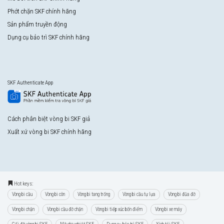
Phớt chặn SKF chính hãng
Sản phẩm truyền động
Dụng cụ bảo trì SKF chính hãng
SKF Authenticate App
Cách phân biệt vòng bi SKF giả
Xuất xứ vòng bi SKF chính hãng
Hot keys:
Vòng bi cầu
Vòng bi côn
Vòng bi tang trống
Vòng bi cầu tự lựa
Vòng bi đũa đỡ
Vòng bi chặn
Vòng bi cầu đỡ chặn
Vòng bi tiếp xúc bốn điểm
Vòng bi xe máy