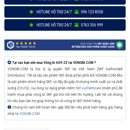
HOTLINE HỖ TRỢ 24/7
096 123 8558
HOTLINE HỖ TRỢ 24/7
0763 356 999
Tại sao bạn nên mua Vòng bi 609-2Z tại VONGBI.COM ?
VONGBI.COM là Đại lý ủy quyền SKF tại Việt Nam (SKF Authorized
Distributor). Tất cả các sản phẩm SKF được phân phối bởi VONGBI.COM đều
là sản phẩm chính hãng SKF, có đầy đủ giấy tờ chứng minh xuất xứ và chất
lượng (CO,CQ). Vui lòng sử dụng phần mềm
SKF Authenticate
(miễn phí) để
tránh mua phải vòng bi SKF giả trôi nổi trên thị trường. Liên hệ với chúng
tôi nếu bạn cần trợ giúp thông tin về vòng bi SKF chính hãng.
Chúng tôi cam kết hoàn tiền gấp 500 lần nếu phát hiện hàng giả, hàng
nhái từ
VONGBI.COM