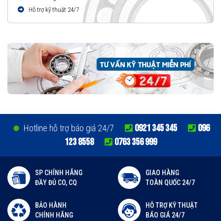
Hỗ trợ kỹ thuật 24/7
0921 345 345
096
Hotline hỗ trợ báo giá 24/7
123 8558
0763 356 999
SP CHÍNH HÃNG
GIAO HÀNG
ĐẦY ĐỦ CO, CQ
TOÀN QUỐC 24/7
BẢO HÀNH
HỖ TRỢ KỸ THUẬT
CHÍNH HÃNG
BÁO GIÁ 24/7