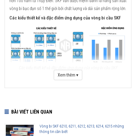
hơn 100 năm từ Thụy Điển. SKF vẫn được mệnh danh là hãng sản xuất
vòng bi bạc đạn số 1 thế giới bởi chất lượng và dải sản phẩm rộng lớn.
Các kiểu thiết kế và đặc điểm ứng dụng của vòng bi cầu SKF
Các kiểu thiết kế và đặc điểm ứng dụng của vòng bi cầu SKF
Xem thêm ▾
Những cải tiến quan trọng đối với vòng bi cầu SKF Explorer
Cải tiến thiết kế hình học
Sử dụng vật liệu mới
BÀI VIẾT LIÊN QUAN
Viên bi có chất lượng cao
Công nghệ sản xuất mới
Vòng bi SKF 6210, 6211, 6212, 6213, 6214, 6215 những
Phớt che chắn thế hệ mới
thông tin cần biết