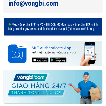
info@vongbi.com
Mua sản phẩm SKF từ VONGBI.COM để đảm bảo sản phẩm SKF chính
Vòng bi 609-2Z được phân phối chính hãng
hãng. Tránh nguy cơ mua phải sản phẩm SKF giả (fake) kém chất lượng.
Đại lý ủy quyền SKF chính hãng - SKF Authorized Distributor
Hotline hỗ trợ 24/7
0921 345 345
096 123 8558