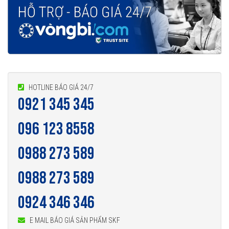
Vòng bi SKF 609-2Z thế hệ Explorer được nâng lên cao hơn so với các
thế hệ vòng bi SKF trước đây, bởi vậy ở cùng tốc độ nhưng nhiệt độ của
vòng bi SKF Explorer thấp hơn rất nhiều. Tính năng này làm giảm nhu
cầu sử dụng mỡ bôi trơn và giảm tiêu hao năng lượng trên vòng bi.
Tuổi thọ của vòng bi SKF 609-2Z thế hệ Explorer bền bỉ hơn rất nhiều
so với các hãng vòng bi khác trên thị trường, điều này đã được hàng
HOTLINE BÁO GIÁ 24/7
0921 345 345
triệu khách hàng khắp nơi trên toàn thế giới kiểm chứng.
096 123 8558
0988 273 589
0988 273 589
0924 346 346
E MAIL BÁO GIÁ SẢN PHẨM SKF