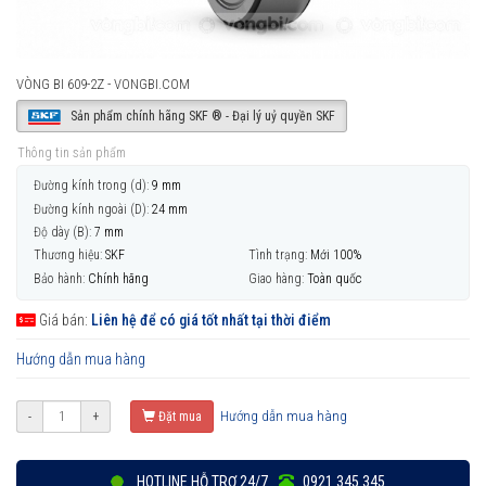
VÒNG BI 609-2Z - VONGBI.COM
Sản phẩm chính hãng SKF ® - Đại lý uỷ quyền SKF
Thông tin sản phẩm
Đường kính trong (d):
9 mm
Đường kính ngoài (D):
24 mm
Độ dày (B):
7 mm
Thương hiệu:
SKF
Tình trạng:
Mới 100%
Bảo hành:
Chính hãng
Giao hàng:
Toàn quốc
Giá bán:
Liên hệ để có giá tốt nhất tại thời điểm
Hướng dẫn mua hàng
Hướng dẫn mua hàng
-
+
Đặt mua
HOTLINE HỖ TRỢ 24/7
0921 345 345