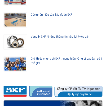
Lợi ích của những cải tiến đối với vòng bi cầu SKF Explorer
Vòng bi làm việc êm hơn
Các nhãn hiệu của Tập đoàn SKF
Ít rung động hơn
Tuổi thọ vòng bi cao hơn
Khả năng che chắn tốt hơn
Khả năng làm việc với vận tốc cao hơn
Vòng bi SKF, Những thông tin hữu ích cơ bản
Giới thiệu chung về SKF thương hiệu vòng bi bạc đạn số 1
thế giới