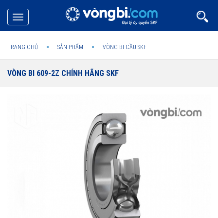
Toggle
navigation
TRANG CHỦ
SẢN PHẨM
VÒNG BI CẦU SKF
VÒNG BI 609-2Z CHÍNH HÃNG SKF