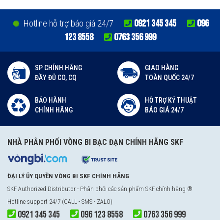
0921 345 345
096
Hotline hỗ trợ báo giá 24/7
123 8558
0763 356 999
SP CHÍNH HÃNG
GIAO HÀNG
ĐẦY ĐỦ CO, CQ
TOÀN QUỐC 24/7
BẢO HÀNH
HỖ TRỢ KỸ THUẬT
CHÍNH HÃNG
BÁO GIÁ 24/7
NHÀ PHÂN PHỐI VÒNG BI BẠC ĐẠN CHÍNH HÃNG SKF
ĐẠI LÝ ỦY QUYỀN VÒNG BI SKF CHÍNH HÃNG
SKF Authorized Distributor
- Phân phối các sản phẩm SKF chính hãng ®
Hotline support 24/7 (CALL - SMS - ZALO)
0921 345 345
096 123 8558
0763 356 999