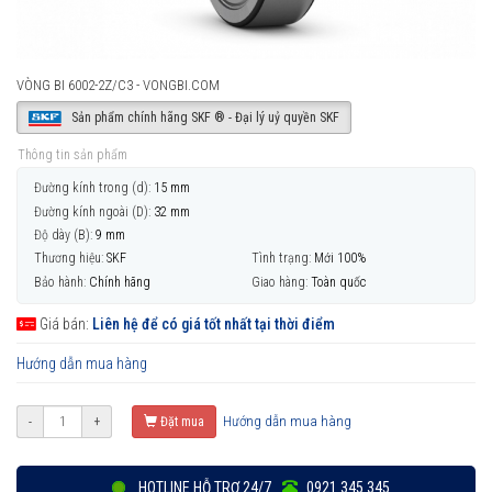
VÒNG BI 6002-2Z/C3 - VONGBI.COM
Sản phẩm chính hãng SKF ® - Đại lý uỷ quyền SKF
Thông tin sản phẩm
Đường kính trong (d):
15 mm
Đường kính ngoài (D):
32 mm
Độ dày (B):
9 mm
Thương hiệu:
SKF
Tình trạng:
Mới 100%
Bảo hành:
Chính hãng
Giao hàng:
Toàn quốc
Giá bán:
Liên hệ để có giá tốt nhất tại thời điểm
Hướng dẫn mua hàng
Hướng dẫn mua hàng
-
+
Đặt mua
HOTLINE HỖ TRỢ 24/7
0921 345 345