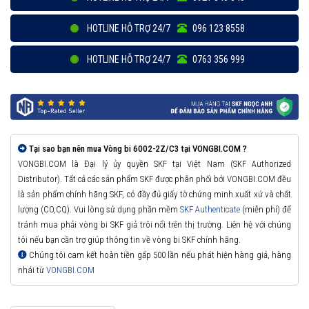
HOTLINE HỖ TRỢ 24/7
096 123 8558
HOTLINE HỖ TRỢ 24/7
0763 356 999
Tại sao bạn nên mua Vòng bi 6002-2Z/C3 tại VONGBI.COM ?
VONGBI.COM là Đại lý ủy quyền SKF tại Việt Nam (SKF Authorized
Distributor). Tất cả các sản phẩm SKF được phân phối bởi VONGBI.COM đều
là sản phẩm chính hãng SKF, có đầy đủ giấy tờ chứng minh xuất xứ và chất
lượng (CO,CQ). Vui lòng sử dụng phần mềm
SKF Authenticate
(miễn phí) để
tránh mua phải vòng bi SKF giả trôi nổi trên thị trường. Liên hệ với chúng
tôi nếu bạn cần trợ giúp thông tin về vòng bi SKF chính hãng.
Chúng tôi cam kết hoàn tiền gấp 500 lần nếu phát hiện hàng giả, hàng
nhái từ
VONGBI.COM