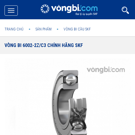
Toggle
navigation
TRANG CHỦ
SẢN PHẨM
VÒNG BI CẦU SKF
VÒNG BI 6002-2Z/C3 CHÍNH HÃNG SKF