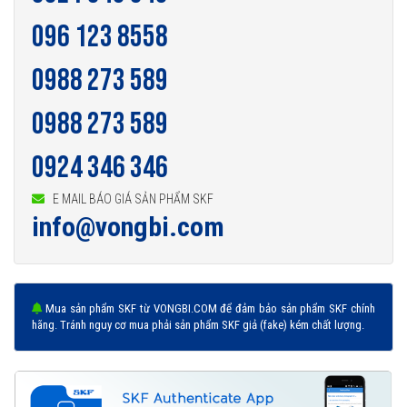
096 123 8558
0988 273 589
0988 273 589
0924 346 346
E MAIL BÁO GIÁ SẢN PHẨM SKF
info@vongbi.com
Mua sản phẩm SKF từ VONGBI.COM để đảm bảo sản phẩm SKF chính
hãng. Tránh nguy cơ mua phải sản phẩm SKF giả (fake) kém chất lượng.