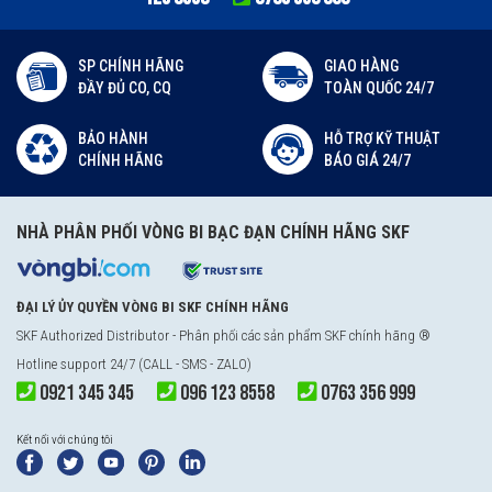
SP CHÍNH HÃNG
GIAO HÀNG
ĐẦY ĐỦ CO, CQ
TOÀN QUỐC 24/7
BẢO HÀNH
HỖ TRỢ KỸ THUẬT
CHÍNH HÃNG
BÁO GIÁ 24/7
NHÀ PHÂN PHỐI VÒNG BI BẠC ĐẠN CHÍNH HÃNG SKF
ĐẠI LÝ ỦY QUYỀN VÒNG BI SKF CHÍNH HÃNG
SKF Authorized Distributor
- Phân phối các sản phẩm SKF chính hãng ®
Hotline support 24/7 (CALL - SMS - ZALO)
0921 345 345
096 123 8558
0763 356 999
Kết nối với chúng tôi