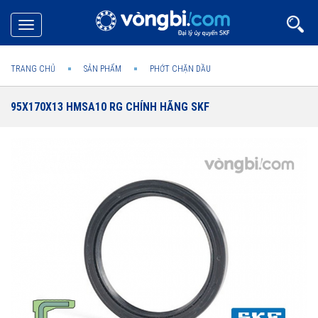
Toggle
navigation
TRANG CHỦ
SẢN PHẨM
PHỚT CHẶN DẦU
95X170X13 HMSA10 RG CHÍNH HÃNG SKF