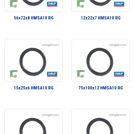
Phớt là một bộ phận quan trọng trong việc che chắn bảo vệ vòng bi.
Dãy sản phẩm của SKF bao gồm các loại phớt tiếp xúc với bề mặt cố
56x72x8 HMSA10 RG
12x22x7 HMSA10 RG
định hay bề mặt trượt và xoay. Đa dạng thiết kế có khả năng đáp ứng
hầu như toàn bộ tất cả các yêu cầu ứng dụng. Không chỉ là các ứng
dụng làm kín đơn giản mà còn có một dãy sản phẩm đa dạng cho các
yêu cầu ứng dụng công nghiệp. SKF có thể cung cấp các giải pháp
làm kín cho khách hàng từ thiết kế đến sản xuất số lượng lớn, từ lắp
cho thiết bị ban đầu đến thị trường thay thế sau đó.
15x25x6 HMSA10 RG
75x100x12 HMSA10 RG