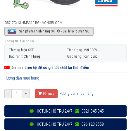
95X170X13 HMSA10 RG - VONGBI.COM
Sản phẩm chính hãng SKF ® - Đại lý uỷ quyền SKF
Thông tin sản phẩm
Thương hiệu:
SKF
Tình trạng:
Mới 100%
Bảo hành:
Chính hãng
Giao hàng:
Toàn quốc
Giá bán:
Liên hệ để có giá tốt nhất tại thời điểm
Hướng dẫn mua hàng
Hướng dẫn mua hàng
-
+
Đặt mua
HOTLINE HỖ TRỢ 24/7
0921 345 345
HOTLINE HỖ TRỢ 24/7
096 123 8558