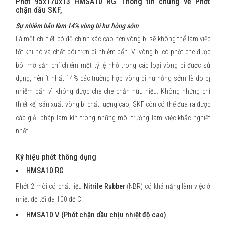
Phớt 95x170x13 HMSA10 RG Thông tin chung về Phớt
chặn dầu SKF,
Sự nhiễm bẩn làm 14% vòng bi hư hỏng sớm
Là một chi tiết có độ chính xác cao nên vòng bi sẽ không thể làm việc
tốt khi nó và chất bôi trơn bị nhiễm bẩn. Vì vòng bi có phớt che được
bôi mỡ sẵn chỉ chiếm một tỷ lệ nhỏ trong các loại vòng bi được sử
dụng, nên ít nhất 14% các trường hợp vòng bi hư hỏng sớm là do bị
nhiễm bẩn vì không được che che chắn hữu hiệu. Không những chỉ
thiết kế, sản xuất vòng bi chất lượng cao, SKF còn có thể đưa ra được
các giải pháp làm kín trong những môi trường làm việc khắc nghiệt
nhất.
Ký hiệu phớt thông dụng
HMSA10 RG
Phớt 2 môi có chất liệu
Nitrile Rubber
(NBR) có khả năng làm việc ở
nhiệt độ tối đa 100 độ C.
HMSA10 V (Phớt chặn dầu chịu nhiệt độ cao)