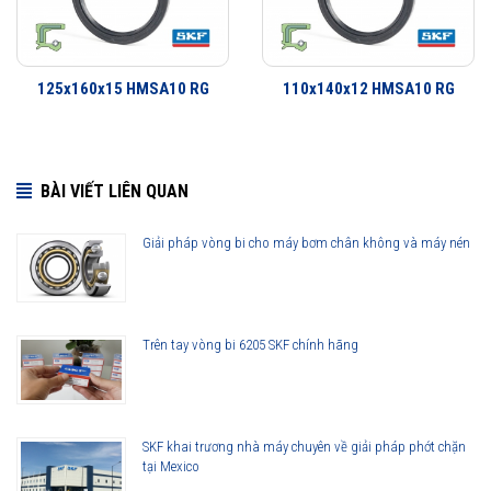
125x160x15 HMSA10 RG
110x140x12 HMSA10 RG
BÀI VIẾT LIÊN QUAN
Giải pháp vòng bi cho máy bơm chân không và máy nén
95x170x13 HMSA10 RG được phân phối chính hãng
Trên tay vòng bi 6205 SKF chính hãng
Đại lý ủy quyền SKF chính hãng - SKF Authorized Distributor
Hotline hỗ trợ 24/7
0921 345 345
096 123 8558
SKF khai trương nhà máy chuyên về giải pháp phớt chặn
tại Mexico