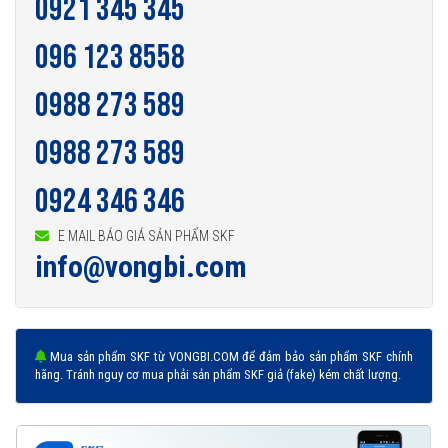
0921 345 345
096 123 8558
0988 273 589
0988 273 589
0924 346 346
E MAIL BÁO GIÁ SẢN PHẨM SKF
info@vongbi.com
Mua sản phẩm SKF từ VONGBI.COM để đảm bảo sản phẩm SKF chính
hãng. Tránh nguy cơ mua phải sản phẩm SKF giả (fake) kém chất lượng.