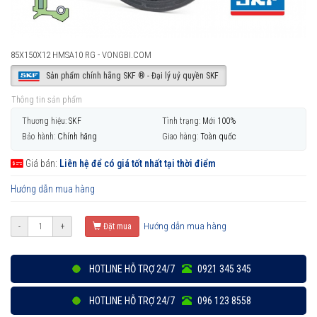
85X150X12 HMSA10 RG - VONGBI.COM
Sản phẩm chính hãng SKF ® - Đại lý uỷ quyền SKF
Thông tin sản phẩm
Thương hiệu:
SKF
Tình trạng:
Mới 100%
Bảo hành:
Chính hãng
Giao hàng:
Toàn quốc
Giá bán:
Liên hệ để có giá tốt nhất tại thời điểm
Hướng dẫn mua hàng
Hướng dẫn mua hàng
-
+
Đặt mua
HOTLINE HỖ TRỢ 24/7
0921 345 345
HOTLINE HỖ TRỢ 24/7
096 123 8558