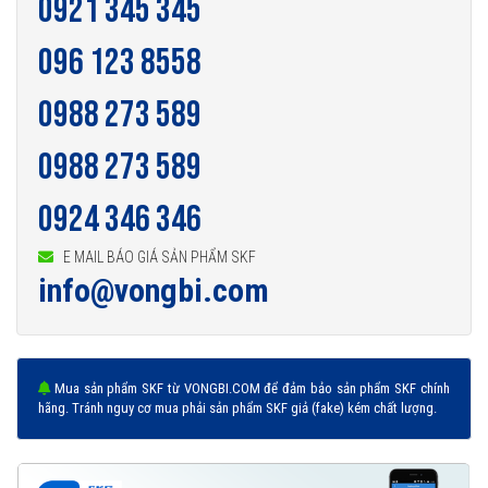
0921 345 345
096 123 8558
0988 273 589
0988 273 589
0924 346 346
E MAIL BÁO GIÁ SẢN PHẨM SKF
info@vongbi.com
Mua sản phẩm SKF từ VONGBI.COM để đảm bảo sản phẩm SKF chính
hãng. Tránh nguy cơ mua phải sản phẩm SKF giả (fake) kém chất lượng.