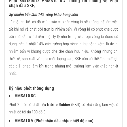
Phớt 85x150x12 HMSA10 RG Thông tin chung về Phớt
chặn dầu SKF,
Sự nhiễm bẩn làm 14% vòng bi hư hỏng sớm
Là một chi tiết có độ chính xác cao nên vòng bi sẽ không thể làm việc
tốt khi nó và chất bôi trơn bị nhiễm bẩn. Vì vòng bi có phớt che được
bôi mỡ sẵn chỉ chiếm một tỷ lệ nhỏ trong các loại vòng bi được sử
dụng, nên ít nhất 14% các trường hợp vòng bi hư hỏng sớm là do bị
nhiễm bẩn vì không được che che chắn hữu hiệu. Không những chỉ
thiết kế, sản xuất vòng bi chất lượng cao, SKF còn có thể đưa ra được
các giải pháp làm kín trong những môi trường làm việc khắc nghiệt
nhất.
Ký hiệu phớt thông dụng
HMSA10 RG
Phớt 2 môi có chất liệu
Nitrile Rubber
(NBR) có khả năng làm việc ở
nhiệt độ tối đa 100 độ C.
HMSA10 V (Phớt chặn dầu chịu nhiệt độ cao)