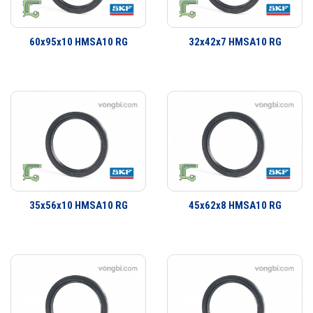
Phớt là một bộ phận quan trọng trong việc che chắn bảo vệ vòng bi.
Dãy sản phẩm của SKF bao gồm các loại phớt tiếp xúc với bề mặt cố
60x95x10 HMSA10 RG
32x42x7 HMSA10 RG
định hay bề mặt trượt và xoay. Đa dạng thiết kế có khả năng đáp ứng
hầu như toàn bộ tất cả các yêu cầu ứng dụng. Không chỉ là các ứng
dụng làm kín đơn giản mà còn có một dãy sản phẩm đa dạng cho các
yêu cầu ứng dụng công nghiệp. SKF có thể cung cấp các giải pháp
làm kín cho khách hàng từ thiết kế đến sản xuất số lượng lớn, từ lắp
cho thiết bị ban đầu đến thị trường thay thế sau đó.
35x56x10 HMSA10 RG
45x62x8 HMSA10 RG