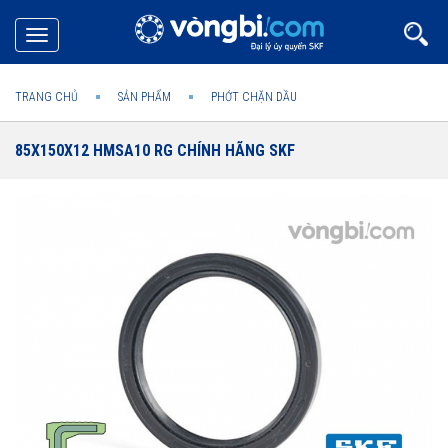
Toggle
navigation
TRANG CHỦ
SẢN PHẨM
PHỚT CHẶN DẦU
85X150X12 HMSA10 RG CHÍNH HÃNG SKF