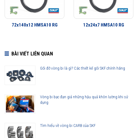
72x140x12 HMSA10 RG
12x24x7 HMSA10 RG
BÀI VIẾT LIÊN QUAN
Gối đỡ vòng bi là gì? Các thiết kế gối SKF chính hãng
85x150x12 HMSA10 RG được phân phối chính hãng
Vòng bi bạc đạn giả những hậu quả khôn lường khi sử
dụng
Đại lý ủy quyền SKF chính hãng - SKF Authorized Distributor
Hotline hỗ trợ 24/7
0921 345 345
096 123 8558
Tìm hiểu về vòng bi CARB của SKF