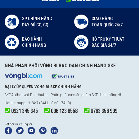
SP CHÍNH HÃNG
GIAO HÀNG
ĐẦY ĐỦ CO, CQ
TOÀN QUỐC 24/7
BẢO HÀNH
HỖ TRỢ KỸ THUẬT
CHÍNH HÃNG
BÁO GIÁ 24/7
NHÀ PHÂN PHỐI VÒNG BI BẠC ĐẠN CHÍNH HÃNG SKF
ĐẠI LÝ ỦY QUYỀN VÒNG BI SKF CHÍNH HÃNG
SKF Authorized Distributor
- Phân phối các sản phẩm SKF chính hãng ®
Hotline support 24/7 (CALL - SMS - ZALO)
0921 345 345
096 123 8558
0763 356 999
Kết nối với chúng tôi