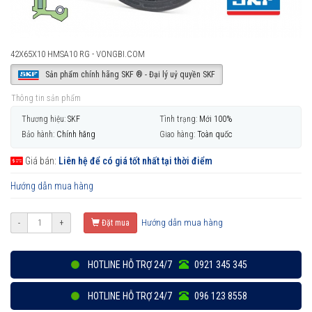
42X65X10 HMSA10 RG - VONGBI.COM
Sản phẩm chính hãng SKF ® - Đại lý uỷ quyền SKF
Thông tin sản phẩm
Thương hiệu:
SKF
Tình trạng:
Mới 100%
Bảo hành:
Chính hãng
Giao hàng:
Toàn quốc
Giá bán:
Liên hệ để có giá tốt nhất tại thời điểm
Hướng dẫn mua hàng
Hướng dẫn mua hàng
-
+
Đặt mua
HOTLINE HỖ TRỢ 24/7
0921 345 345
HOTLINE HỖ TRỢ 24/7
096 123 8558