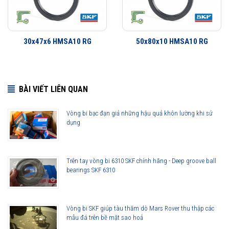
30x47x6 HMSA10 RG
50x80x10 HMSA10 RG
BÀI VIẾT LIÊN QUAN
Vòng bi bạc đạn giả những hậu quả khôn lường khi sử
dụng
42x65x10 HMSA10 RG được phân phối chính hãng
Trên tay vòng bi 6310 SKF chính hãng - Deep groove ball
bearings SKF 6310
Đại lý ủy quyền SKF chính hãng - SKF Authorized Distributor
Hotline hỗ trợ 24/7
0921 345 345
096 123 8558
Vòng bi SKF giúp tàu thăm dò Mars Rover thu thập các
mẫu đá trên bề mặt sao hoả