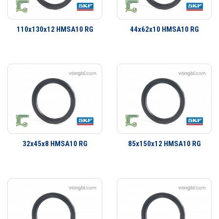
Phớt là một bộ phận quan trọng trong việc che chắn bảo vệ vòng bi.
Dãy sản phẩm của SKF bao gồm các loại phớt tiếp xúc với bề mặt cố
110x130x12 HMSA10 RG
44x62x10 HMSA10 RG
định hay bề mặt trượt và xoay. Đa dạng thiết kế có khả năng đáp ứng
hầu như toàn bộ tất cả các yêu cầu ứng dụng. Không chỉ là các ứng
dụng làm kín đơn giản mà còn có một dãy sản phẩm đa dạng cho các
yêu cầu ứng dụng công nghiệp. SKF có thể cung cấp các giải pháp
làm kín cho khách hàng từ thiết kế đến sản xuất số lượng lớn, từ lắp
cho thiết bị ban đầu đến thị trường thay thế sau đó.
32x45x8 HMSA10 RG
85x150x12 HMSA10 RG