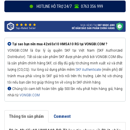
HOTLINE HỖ TRỢ 24/7
0763 356 999
Tại sao bạn nên mua 42x65x10 HMSA10 RG tại VONGBI.COM ?
VONGBI.COM là Đại lý ủy quyền SKF tại Việt Nam (SKF Authorized
Distributor). Tất cả các sản phẩm SKF được phân phối bởi VONGBI.COM đều
là sản phẩm chính hãng SKF, có đầy đủ giấy tờ chứng minh xuất xứ và chất
lượng (CO,CQ). Vui lòng sử dụng phần mềm
SKF Authenticate
(miễn phí) để
tránh mua phải vòng bi SKF giả trôi nổi trên thị trường. Liên hệ với chúng
tôi nếu bạn cần trợ giúp thông tin về vòng bi SKF chính hãng.
Chúng tôi cam kết hoàn tiền gấp 500 lần nếu phát hiện hàng giả, hàng
nhái từ
VONGBI.COM
Thông tin sản phẩm
Comment