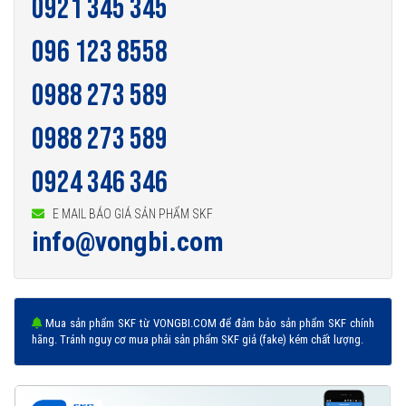
0921 345 345
096 123 8558
0988 273 589
0988 273 589
0924 346 346
E MAIL BÁO GIÁ SẢN PHẨM SKF
info@vongbi.com
Mua sản phẩm SKF từ VONGBI.COM để đảm bảo sản phẩm SKF chính
hãng. Tránh nguy cơ mua phải sản phẩm SKF giả (fake) kém chất lượng.