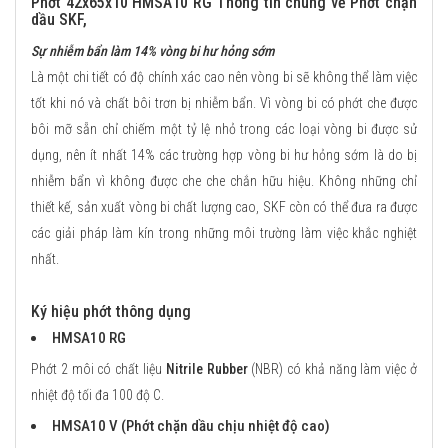
Phớt 42x65x10 HMSA10 RG Thông tin chung về Phớt chặn
dầu SKF,
Sự nhiễm bẩn làm 14% vòng bi hư hỏng sớm
Là một chi tiết có độ chính xác cao nên vòng bi sẽ không thể làm việc
tốt khi nó và chất bôi trơn bị nhiễm bẩn. Vì vòng bi có phớt che được
bôi mỡ sẵn chỉ chiếm một tỷ lệ nhỏ trong các loại vòng bi được sử
dụng, nên ít nhất 14% các trường hợp vòng bi hư hỏng sớm là do bị
nhiễm bẩn vì không được che che chắn hữu hiệu. Không những chỉ
thiết kế, sản xuất vòng bi chất lượng cao, SKF còn có thể đưa ra được
các giải pháp làm kín trong những môi trường làm việc khắc nghiệt
nhất.
Ký hiệu phớt thông dụng
HMSA10 RG
Phớt 2 môi có chất liệu
Nitrile Rubber
(NBR) có khả năng làm việc ở
nhiệt độ tối đa 100 độ C.
HMSA10 V (Phớt chặn dầu chịu nhiệt độ cao)