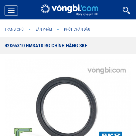
Toggle
navigation
TRANG CHỦ
SẢN PHẨM
PHỚT CHẶN DẦU
42X65X10 HMSA10 RG CHÍNH HÃNG SKF