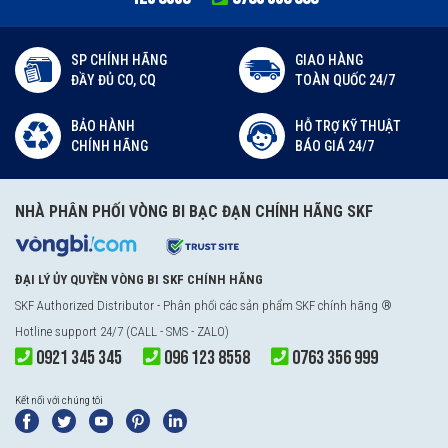
SP CHÍNH HÃNG
GIAO HÀNG
ĐẦY ĐỦ CO, CQ
TOÀN QUỐC 24/7
BẢO HÀNH
HỖ TRỢ KỸ THUẬT
CHÍNH HÃNG
BÁO GIÁ 24/7
NHÀ PHÂN PHỐI VÒNG BI BẠC ĐẠN CHÍNH HÃNG SKF
ĐẠI LÝ ỦY QUYỀN VÒNG BI SKF CHÍNH HÃNG
SKF Authorized Distributor
- Phân phối các sản phẩm SKF chính hãng ®
Hotline support 24/7 (CALL - SMS - ZALO)
0921 345 345
096 123 8558
0763 356 999
Kết nối với chúng tôi