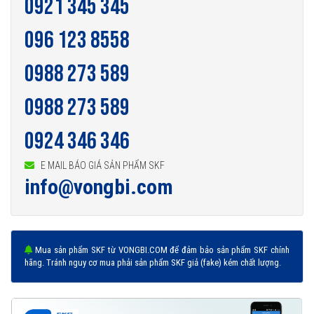
0921 345 345
096 123 8558
0988 273 589
0988 273 589
0924 346 346
E MAIL BÁO GIÁ SẢN PHẨM SKF
info@vongbi.com
Mua sản phẩm SKF từ VONGBI.COM để đảm bảo sản phẩm SKF chính
hãng. Tránh nguy cơ mua phải sản phẩm SKF giả (fake) kém chất lượng.