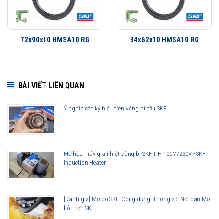
72x90x10 HMSA10 RG
34x62x10 HMSA10 RG
BÀI VIẾT LIÊN QUAN
Ý nghĩa các ký hiệu trên vòng bi cầu SKF
30x40x7 HMSA10 RG được phân phối chính hãng
Mở hộp máy gia nhiệt vòng bi SKF TIH 100M/230V - SKF
Induction Heater
Đại lý ủy quyền SKF chính hãng - SKF Authorized Distributor
Hotline hỗ trợ 24/7
0921 345 345
096 123 8558
[Đánh giá] Mỡ bò SKF, Công dụng, Thông số, Nơi bán Mỡ
bôi trơn SKF