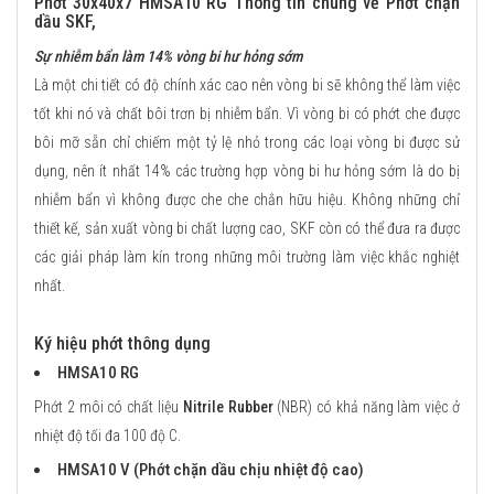
Phớt 30x40x7 HMSA10 RG Thông tin chung về Phớt chặn
dầu SKF,
Sự nhiễm bẩn làm 14% vòng bi hư hỏng sớm
Là một chi tiết có độ chính xác cao nên vòng bi sẽ không thể làm việc
tốt khi nó và chất bôi trơn bị nhiễm bẩn. Vì vòng bi có phớt che được
bôi mỡ sẵn chỉ chiếm một tỷ lệ nhỏ trong các loại vòng bi được sử
dụng, nên ít nhất 14% các trường hợp vòng bi hư hỏng sớm là do bị
nhiễm bẩn vì không được che che chắn hữu hiệu. Không những chỉ
thiết kế, sản xuất vòng bi chất lượng cao, SKF còn có thể đưa ra được
các giải pháp làm kín trong những môi trường làm việc khắc nghiệt
nhất.
Ký hiệu phớt thông dụng
HMSA10 RG
Phớt 2 môi có chất liệu
Nitrile Rubber
(NBR) có khả năng làm việc ở
nhiệt độ tối đa 100 độ C.
HMSA10 V (Phớt chặn dầu chịu nhiệt độ cao)