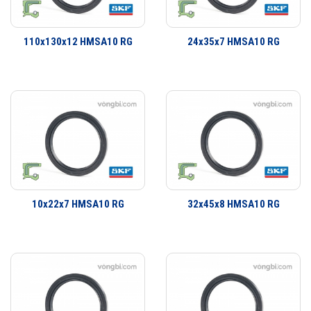
Phớt là một bộ phận quan trọng trong việc che chắn bảo vệ vòng bi.
Dãy sản phẩm của SKF bao gồm các loại phớt tiếp xúc với bề mặt cố
110x130x12 HMSA10 RG
24x35x7 HMSA10 RG
định hay bề mặt trượt và xoay. Đa dạng thiết kế có khả năng đáp ứng
hầu như toàn bộ tất cả các yêu cầu ứng dụng. Không chỉ là các ứng
dụng làm kín đơn giản mà còn có một dãy sản phẩm đa dạng cho các
yêu cầu ứng dụng công nghiệp. SKF có thể cung cấp các giải pháp
làm kín cho khách hàng từ thiết kế đến sản xuất số lượng lớn, từ lắp
cho thiết bị ban đầu đến thị trường thay thế sau đó.
10x22x7 HMSA10 RG
32x45x8 HMSA10 RG