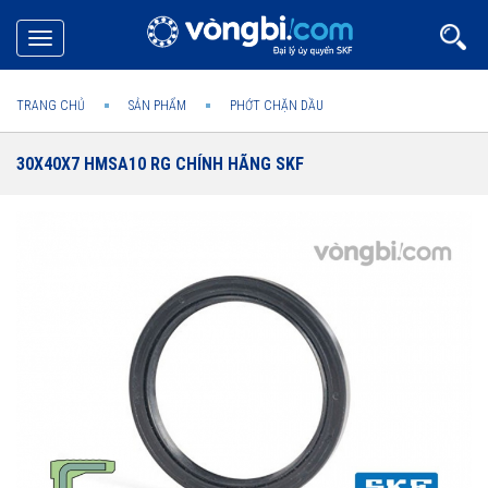
Toggle
navigation
TRANG CHỦ
SẢN PHẨM
PHỚT CHẶN DẦU
30X40X7 HMSA10 RG CHÍNH HÃNG SKF