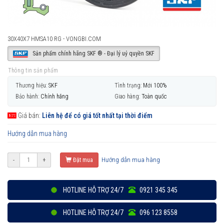
30X40X7 HMSA10 RG - VONGBI.COM
Sản phẩm chính hãng SKF ® - Đại lý uỷ quyền SKF
Thông tin sản phẩm
Thương hiệu:
SKF
Tình trạng:
Mới 100%
Bảo hành:
Chính hãng
Giao hàng:
Toàn quốc
Giá bán:
Liên hệ để có giá tốt nhất tại thời điểm
Hướng dẫn mua hàng
Hướng dẫn mua hàng
-
+
Đặt mua
HOTLINE HỖ TRỢ 24/7
0921 345 345
HOTLINE HỖ TRỢ 24/7
096 123 8558