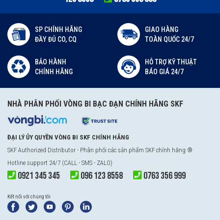
SP CHÍNH HÃNG
GIAO HÀNG
ĐẦY ĐỦ CO, CQ
TOÀN QUỐC 24/7
BẢO HÀNH
HỖ TRỢ KỸ THUẬT
CHÍNH HÃNG
BÁO GIÁ 24/7
NHÀ PHÂN PHỐI VÒNG BI BẠC ĐẠN CHÍNH HÃNG SKF
ĐẠI LÝ ỦY QUYỀN VÒNG BI SKF CHÍNH HÃNG
SKF Authorized Distributor
- Phân phối các sản phẩm SKF chính hãng ®
Hotline support 24/7 (CALL - SMS - ZALO)
0921 345 345
096 123 8558
0763 356 999
Kết nối với chúng tôi