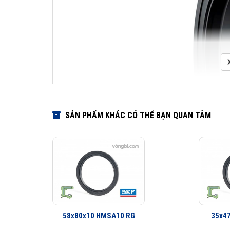
SẢN PHẨM KHÁC CÓ THỂ BẠN QUAN TÂM
58x80x10 HMSA10 RG
35x4
Download Cata