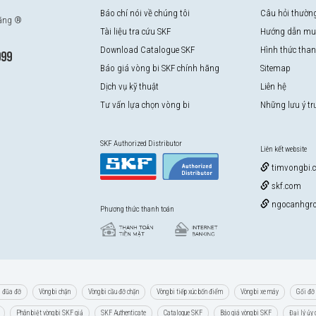
Báo chí nói về chúng tôi
Câu hỏi thườn
hãng ®
Tài liệu tra cứu SKF
Hướng dẫn mu
Download Catalogue SKF
Hình thức tha
999
Báo giá vòng bi SKF chính hãng
Sitemap
Dịch vụ kỹ thuật
Liên hệ
Tư vấn lựa chọn vòng bi
Những lưu ý t
SKF Authorized Distributor
Liên kết website
timvongbi.
skf.com
ngocanhgro
Phương thức thanh toán
i đũa đỡ
Vòng bi chặn
Vòng bi cầu đỡ chặn
Vòng bi tiếp xúc bốn điểm
Vòng bi xe máy
Gối đỡ 
Phân biệt vòng bi SKF giả
SKF Authenticate
Catalogue SKF
Báo giá vòng bi SKF
Đại lý ủy