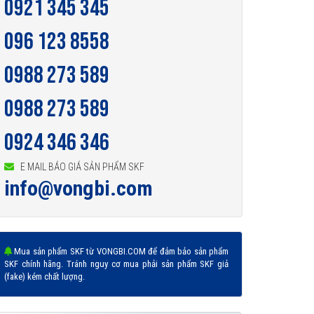
0921 345 345
096 123 8558
0988 273 589
0988 273 589
0924 346 346
E MAIL BÁO GIÁ SẢN PHẨM SKF
info@vongbi.com
Mua sản phẩm SKF từ VONGBI.COM để đảm bảo sản phẩm
SKF chính hãng. Tránh nguy cơ mua phải sản phẩm SKF giả
(fake) kém chất lượng.