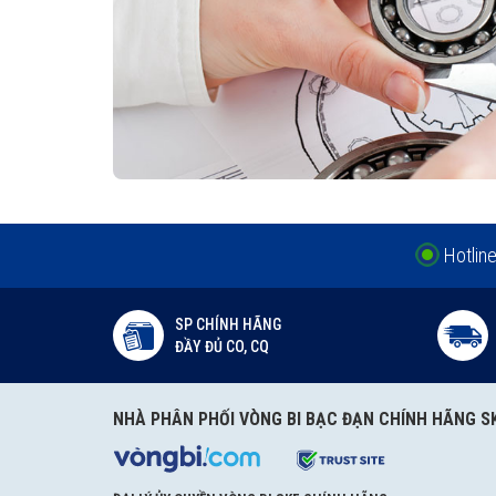
17x32x7 HMSA10 RG được phân phối chính hã
Hotlin
Đại lý ủy quyền SKF chính hãng - SKF Authorized Distributor
SP CHÍNH HÃNG
ĐẦY ĐỦ CO, CQ
Hotline hỗ trợ 24/7
0921 345 345
096 123 8558
NHÀ PHÂN PHỐI VÒNG BI BẠC ĐẠN CHÍNH HÃNG S