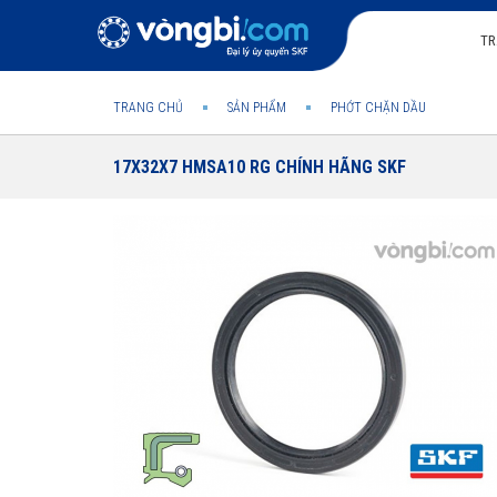
TR
TRANG CHỦ
SẢN PHẨM
PHỚT CHẶN DẦU
17X32X7 HMSA10 RG CHÍNH HÃNG SKF