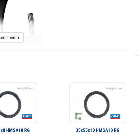
Xem thêm ▾
7x8 HMSA10 RG
35x55x10 HMSA10 RG
logue Phớt chặn dầu SKF