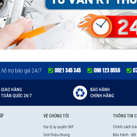
ng
0921 345 345
096 123 8558
0
e hỗ trợ báo giá 24/7
GIAO HÀNG
BẢO HÀNH
TOÀN QUỐC 24/7
CHÍNH HÃNG
KF
VỀ CHÚNG TÔI
THÔNG TIN 
Đại lý ủy quyền SKF
Chính sách bả
Giới thiệu chung
Bảo hành - đổi