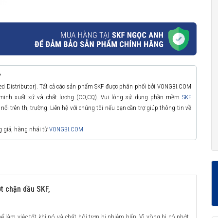
?
zed Distributor). Tất cả các sản phẩm SKF được phân phối bởi VONGBI.COM
 minh xuất xứ và chất lượng (CO,CQ). Vui lòng sử dụng phần mềm
SKF
ổi trên thị trường. Liên hệ với chúng tôi nếu bạn cần trợ giúp thông tin về
g giả, hàng nhái từ
VONGBI.COM
t chặn dầu SKF,
ể làm việc tốt khi nó và chất bôi trơn bị nhiễm bẩn. Vì vòng bi có phớt