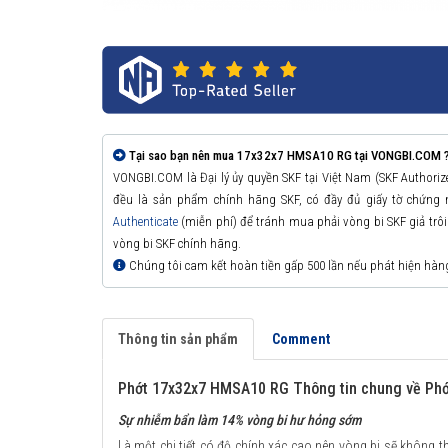
Tại sao bạn nên mua 17x32x7 HMSA10 RG tại VONGBI.COM 
VONGBI.COM là Đại lý ủy quyền SKF tại Việt Nam (SKF Authori
đều là sản phẩm chính hãng SKF, có đầy đủ giấy tờ chứng
Authenticate
(miễn phí) để tránh mua phải vòng bi SKF giả trôi n
vòng bi SKF chính hãng.
Chúng tôi cam kết hoàn tiền gấp 500 lần nếu phát hiện hàn
Thông tin sản phẩm
Comment
Phớt 17x32x7 HMSA10 RG Thông tin chung về Phớ
Sự nhiễm bẩn làm 14% vòng bi hư hỏng sớm
Là một chi tiết có độ chính xác cao nên vòng bi sẽ không th