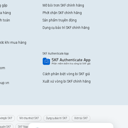
g gặp
Mỡ bôi trơn SKF chính hãng
a hàng
Phớt chặn SKF chính hãng
nh toán
Sản phẩm truyền động
Dụng cụ bảo trì SKF chính hãng
rước khi mua hàng
SKF Authenticate App
com
Cách phân biệt vòng bi SKF giả
Xuất xứ vòng bi SKF chính hãng
up.vn
vòng bi SKF
Mỡ chịu nhiệt SKF
Dụng cụ bảo trì SKF
Xích tải SKF
 quyền SKF
SKF Ngọc Anh