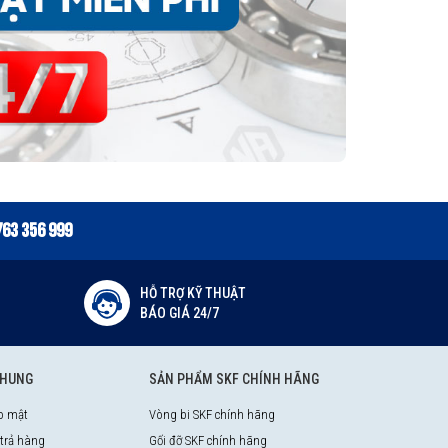
763 356 999
HỖ TRỢ KỸ THUẬT
BÁO GIÁ 24/7
CHUNG
SẢN PHẨM SKF CHÍNH HÃNG
o mật
Vòng bi SKF chính hãng
 trả hàng
Gối đỡ SKF chính hãng