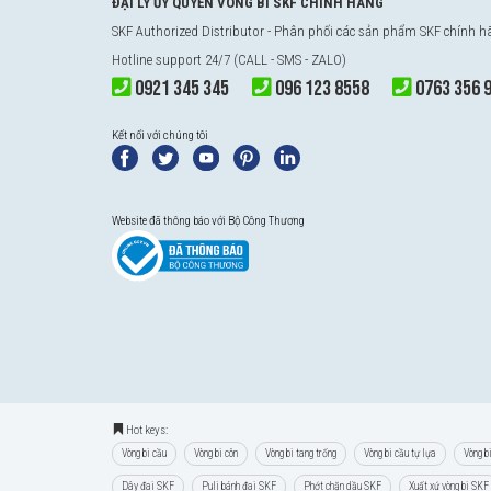
ĐẠI LÝ ỦY QUYỀN VÒNG BI SKF CHÍNH HÃNG
SKF Authorized Distributor
- Phân phối các sản phẩm SKF chính 
Hotline support 24/7 (CALL - SMS - ZALO)
0921 345 345
096 123 8558
0763 356 
Kết nối với chúng tôi
Website đã thông báo với Bộ Công Thương
Hot keys:
Vòng bi cầu
Vòng bi côn
Vòng bi tang trống
Vòng bi cầu tự lựa
Vòng b
Dây đai SKF
Puli bánh đai SKF
Phớt chặn dầu SKF
Xuất xứ vòng bi SKF