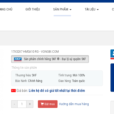
ANG CHỦ
GIỚI THIỆU
SẢN PHẨM
TÀI LIỆU
C
17X32X7 HMSA10 RG - VONGBI.COM
Sản phẩm chính hãng SKF ® - Đại lý uỷ quyền SKF
Thông tin sản phẩm
Thương hiệu:
SKF
Tình trạng:
Mới 100%
Bảo hành:
Chính hãng
Giao hàng:
Toàn quốc
Giá bán:
Liên hệ để có giá tốt nhất tại thời điểm
Hướng dẫn mua hàng
-
+
Đặt mua