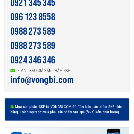
0921 345 345
096 123 8558
0988 273 589
0988 273 589
0924 346 346
E MAIL BÁO GIÁ SẢN PHẨM SKF
info@vongbi.com
Mua sản phẩm SKF từ VONGBI.COM để đảm bảo sản phẩm SKF chính
hãng. Tránh nguy cơ mua phải sản phẩm SKF giả (fake) kém chất lượng.