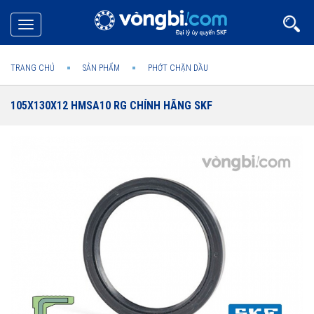
Toggle
navigation
TRANG CHỦ
SẢN PHẨM
PHỚT CHẶN DẦU
105X130X12 HMSA10 RG CHÍNH HÃNG SKF