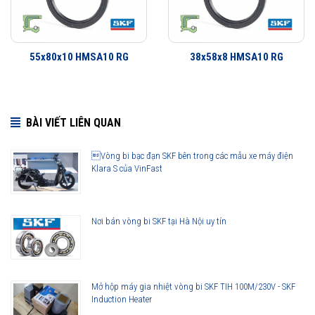
55x80x10 HMSA10 RG
38x58x8 HMSA10 RG
BÀI VIẾT LIÊN QUAN
Vòng bi bạc đạn SKF bên trong các mẫu xe máy điện
Klara S của VinFast
105x130x12 HMSA10 RG được phân phối chính hãng
Nơi bán vòng bi SKF tại Hà Nội uy tín
Đại lý ủy quyền SKF chính hãng - SKF Authorized Distributor
Hotline hỗ trợ 24/7
0921 345 345
096 123 8558
Mở hộp máy gia nhiệt vòng bi SKF TIH 100M/230V - SKF
Induction Heater