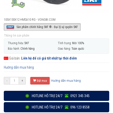
105X130X12 HMSA10 RG - VONGBI.COM
Sản phẩm chính hãng SKF ® - Đại lý uỷ quyền SKF
Thông tin sản phẩm
Thương hiệu:
SKF
Tình trạng:
Mới 100%
Bảo hành:
Chính hãng
Giao hàng:
Toàn quốc
Giá bán:
Liên hệ để có giá tốt nhất tại thời điểm
Hướng dẫn mua hàng
Hướng dẫn mua hàng
-
+
Đặt mua
HOTLINE HỖ TRỢ 24/7
0921 345 345
HOTLINE HỖ TRỢ 24/7
096 123 8558