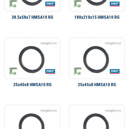
Phớt là một bộ phận quan trọng trong việc che chắn bảo vệ vòng bi.
Dãy sản phẩm của SKF bao gồm các loại phớt tiếp xúc với bề mặt cố
38.5x58x7 HMSA10 RG
180x210x15 HMSA10 RG
định hay bề mặt trượt và xoay. Đa dạng thiết kế có khả năng đáp ứng
hầu như toàn bộ tất cả các yêu cầu ứng dụng. Không chỉ là các ứng
dụng làm kín đơn giản mà còn có một dãy sản phẩm đa dạng cho các
yêu cầu ứng dụng công nghiệp. SKF có thể cung cấp các giải pháp
làm kín cho khách hàng từ thiết kế đến sản xuất số lượng lớn, từ lắp
cho thiết bị ban đầu đến thị trường thay thế sau đó.
25x40x8 HMSA10 RG
25x45x8 HMSA10 RG