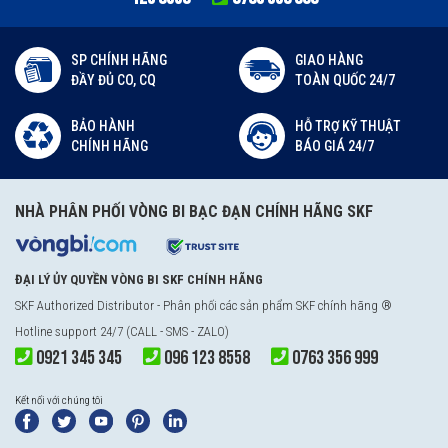
SP CHÍNH HÃNG
GIAO HÀNG
ĐẦY ĐỦ CO, CQ
TOÀN QUỐC 24/7
BẢO HÀNH
HỖ TRỢ KỸ THUẬT
CHÍNH HÃNG
BÁO GIÁ 24/7
NHÀ PHÂN PHỐI VÒNG BI BẠC ĐẠN CHÍNH HÃNG SKF
ĐẠI LÝ ỦY QUYỀN VÒNG BI SKF CHÍNH HÃNG
SKF Authorized Distributor
- Phân phối các sản phẩm SKF chính hãng ®
Hotline support 24/7 (CALL - SMS - ZALO)
0921 345 345
096 123 8558
0763 356 999
Kết nối với chúng tôi