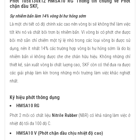
Phớt 105x130x12 HMSA10 RG Thông tin chung về Phớt
chặn dầu SKF,
Sự nhiễm bẩn làm 14% vòng bi hư hỏng sớm
Là một chi tiết có độ chính xác cao nên vòng bi sẽ không thể làm việc
tốt khi nó và chất bôi trơn bị nhiễm bẩn. Vì vòng bi có phớt che được
bôi mỡ sẵn chỉ chiếm một tỷ lệ nhỏ trong các loại vòng bi được sử
dụng, nên ít nhất 14% các trường hợp vòng bi hư hỏng sớm là do bị
nhiễm bẩn vì không được che che chắn hữu hiệu. Không những chỉ
thiết kế, sản xuất vòng bi chất lượng cao, SKF còn có thể đưa ra được
các giải pháp làm kín trong những môi trường làm việc khắc nghiệt
nhất.
Ký hiệu phớt thông dụng
HMSA10 RG
Phớt 2 môi có chất liệu
Nitrile Rubber
(NBR) có khả năng làm việc ở
nhiệt độ tối đa 100 độ C.
HMSA10 V (Phớt chặn dầu chịu nhiệt độ cao)