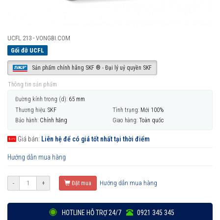
UCFL 213 - VONGBI.COM
Gối đỡ UCFL
Sản phẩm chính hãng SKF ® - Đại lý uỷ quyền SKF
Thông tin sản phẩm
Đường kính trong (d):
65 mm
Thương hiệu:
SKF
Tình trạng:
Mới 100%
Bảo hành:
Chính hãng
Giao hàng:
Toàn quốc
Giá bán:
Liên hệ để có giá tốt nhất tại thời điểm
Hướng dẫn mua hàng
Hướng dẫn mua hàng
-
+
Đặt mua
HOTLINE HỖ TRỢ 24/7
0921 345 345