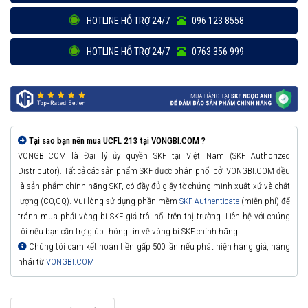
HOTLINE HỖ TRỢ 24/7
096 123 8558
HOTLINE HỖ TRỢ 24/7
0763 356 999
Tại sao bạn nên mua UCFL 213 tại VONGBI.COM ?
VONGBI.COM là Đại lý ủy quyền SKF tại Việt Nam (SKF Authorized
Distributor). Tất cả các sản phẩm SKF được phân phối bởi VONGBI.COM đều
là sản phẩm chính hãng SKF, có đầy đủ giấy tờ chứng minh xuất xứ và chất
lượng (CO,CQ). Vui lòng sử dụng phần mềm
SKF Authenticate
(miễn phí) để
tránh mua phải vòng bi SKF giả trôi nổi trên thị trường. Liên hệ với chúng
tôi nếu bạn cần trợ giúp thông tin về vòng bi SKF chính hãng.
Chúng tôi cam kết hoàn tiền gấp 500 lần nếu phát hiện hàng giả, hàng
nhái từ
VONGBI.COM