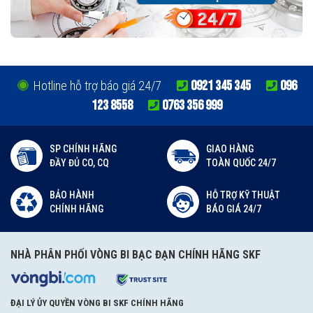
0921 345 345
096
Hotline hỗ trợ báo giá 24/7
123 8558
0763 356 999
SP CHÍNH HÃNG
GIAO HÀNG
ĐẦY ĐỦ CO, CQ
TOÀN QUỐC 24/7
BẢO HÀNH
HỖ TRỢ KỸ THUẬT
CHÍNH HÃNG
BÁO GIÁ 24/7
NHÀ PHÂN PHỐI VÒNG BI BẠC ĐẠN CHÍNH HÃNG SKF
ĐẠI LÝ ỦY QUYỀN VÒNG BI SKF CHÍNH HÃNG