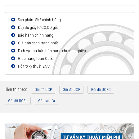
Sản phẩm SKF chính hãng
Đầy đủ giấy tờ CO,CQ gốc
Bảo hành chính hãng
Giá bán cạnh tranh nhất
Dịch vụ sau bán bán hàng chuyên nghiệp
Giao hàng toàn Quốc
Hỗ trợ kỹ thuật 24/7
Hiển thị theo:
Gối đỡ UCP
Gối đỡ UCF
Gối đỡ UCFC
Gối đỡ UCFL
Gối hai nửa