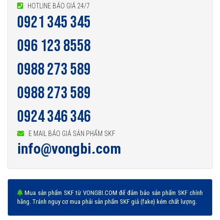
HOTLINE BÁO GIÁ 24/7
0921 345 345
096 123 8558
0988 273 589
0988 273 589
0924 346 346
E MAIL BÁO GIÁ SẢN PHẨM SKF
info@vongbi.com
Mua sản phẩm SKF từ VONGBI.COM để đảm bảo sản phẩm SKF chính
hãng. Tránh nguy cơ mua phải sản phẩm SKF giả (fake) kém chất lượng.