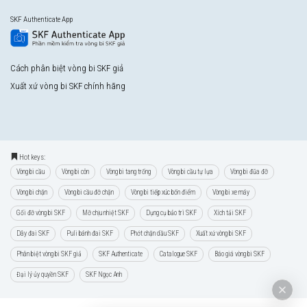
SKF Authenticate App
Cách phân biệt vòng bi SKF giả
Xuất xứ vòng bi SKF chính hãng
Hot keys:
Vòng bi cầu
Vòng bi côn
Vòng bi tang trống
Vòng bi cầu tự lựa
Vòng bi đũa đỡ
Vòng bi chặn
Vòng bi cầu đỡ chặn
Vòng bi tiếp xúc bốn điểm
Vòng bi xe máy
Gối đỡ vòng bi SKF
Mỡ chịu nhiệt SKF
Dụng cụ bảo trì SKF
Xích tải SKF
Dây đai SKF
Puli bánh đai SKF
Phớt chặn dầu SKF
Xuất xứ vòng bi SKF
Phân biệt vòng bi SKF giả
SKF Authenticate
Catalogue SKF
Báo giá vòng bi SKF
Đại lý ủy quyền SKF
SKF Ngọc Anh