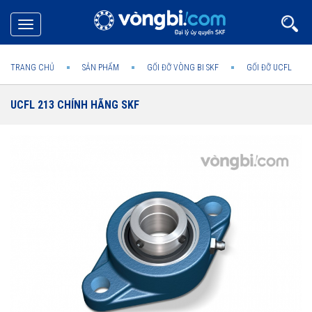
Toggle
navigation
TRANG CHỦ
SẢN PHẨM
GỐI ĐỠ VÒNG BI SKF
GỐI ĐỠ UCFL
UCFL 213 CHÍNH HÃNG SKF