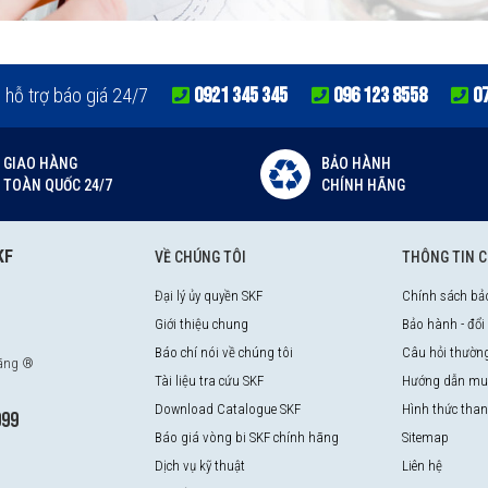
0921 345 345
096 123 8558
0
e hỗ trợ báo giá 24/7
GIAO HÀNG
BẢO HÀNH
TOÀN QUỐC 24/7
CHÍNH HÃNG
KF
VỀ CHÚNG TÔI
THÔNG TIN 
Đại lý ủy quyền SKF
Chính sách bả
Giới thiệu chung
Bảo hành - đổi
Báo chí nói về chúng tôi
Câu hỏi thườn
hãng ®
Tài liệu tra cứu SKF
Hướng dẫn mu
Download Catalogue SKF
Hình thức tha
999
Báo giá vòng bi SKF chính hãng
Sitemap
Dịch vụ kỹ thuật
Liên hệ