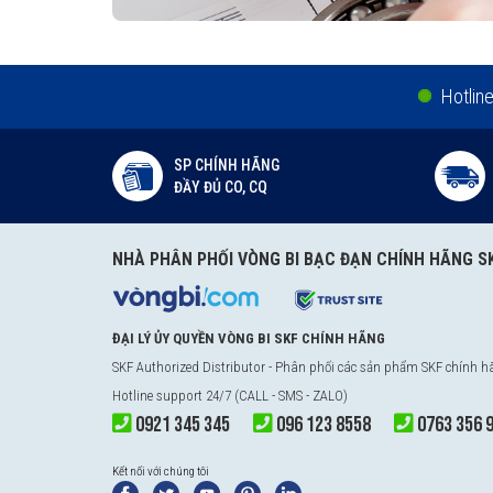
Hotlin
SP CHÍNH HÃNG
ĐẦY ĐỦ CO, CQ
NHÀ PHÂN PHỐI VÒNG BI BẠC ĐẠN CHÍNH HÃNG S
ĐẠI LÝ ỦY QUYỀN VÒNG BI SKF CHÍNH HÃNG
SKF Authorized Distributor
- Phân phối các sản phẩm SKF chính 
Hotline support 24/7 (CALL - SMS - ZALO)
0921 345 345
096 123 8558
0763 356 
Kết nối với chúng tôi