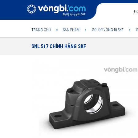
TR
TRANG CHỦ
SẢN PHẨM
GỐI ĐỠ VÒNG BI SKF
G
SNL 517 CHÍNH HÃNG SKF