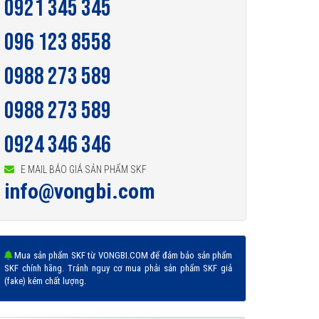
0921 345 345
096 123 8558
0988 273 589
0988 273 589
0924 346 346
E MAIL BÁO GIÁ SẢN PHẨM SKF
info@vongbi.com
Mua sản phẩm SKF từ VONGBI.COM để đảm bảo sản phẩm
SKF chính hãng. Tránh nguy cơ mua phải sản phẩm SKF giả
(fake) kém chất lượng.