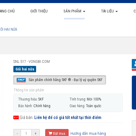
ANG CHỦ
GIỚI THIỆU
SẢN PHẨM
TÀI LIỆU
C
ỐI HAI NỬA
SNL 517 - VONGBI.COM
Gối hai nửa
Sản phẩm chính hãng SKF ® - Đại lý uỷ quyền SKF
Thông tin sản phẩm
Thương hiệu:
SKF
Tình trạng:
Mới 100%
Bảo hành:
Chính hãng
Giao hàng:
Toàn quốc
Giá bán:
Liên hệ để có giá tốt nhất tại thời điểm
Hướng dẫn mua hàng
-
+
Đặt mua