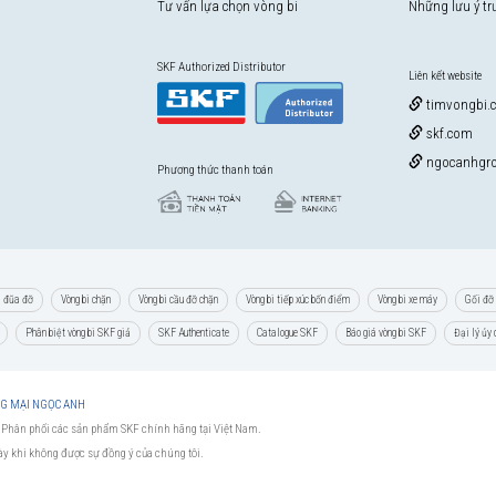
Tư vấn lựa chọn vòng bi
Những lưu ý t
SKF Authorized Distributor
Liên kết website
timvongbi.
skf.com
ngocanhgro
Phương thức thanh toán
i đũa đỡ
Vòng bi chặn
Vòng bi cầu đỡ chặn
Vòng bi tiếp xúc bốn điểm
Vòng bi xe máy
Gối đỡ 
Phân biệt vòng bi SKF giả
SKF Authenticate
Catalogue SKF
Báo giá vòng bi SKF
Đại lý ủy
NG MẠI NGỌC ANH
 Phân phối các sản phẩm SKF chính hãng tại Việt Nam.
này khi không được sự đồng ý của chúng tôi.