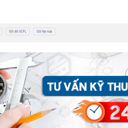
Gối đỡ UCFL
Gối hai nửa