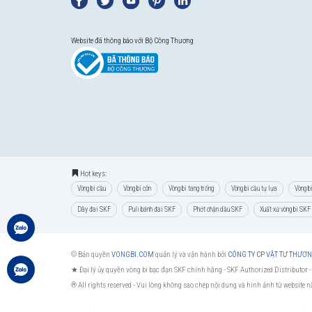
Website đã thông báo với Bộ Công Thương
Hot keys:
Vòng bi cầu
Vòng bi côn
Vòng bi tang trống
Vòng bi cầu tự lựa
Vòng b
Dây đai SKF
Puli bánh đai SKF
Phớt chặn dầu SKF
Xuất xứ vòng bi SKF
© Bản quyền
VONGBI.COM
quản lý và vận hành bởi
CÔNG TY CP VẬT TƯ THƯƠ
★ Đại lý ủy quyền vòng bi bạc đạn SKF chính hãng -
SKF Authorized Distributor
-
® All rights reserved - Vui lòng không sao chép nội dung và hình ảnh từ website 