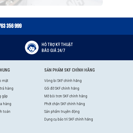
763 356 999
HỖ TRỢ KỸ THUẬT
BÁO GIÁ 24/7
CHUNG
SẢN PHẨM SKF CHÍNH HÃNG
o mật
Vòng bi SKF chính hãng
 trả hàng
Gối đỡ SKF chính hãng
g gặp
Mỡ bôi trơn SKF chính hãng
a hàng
Phớt chặn SKF chính hãng
nh toán
Sản phẩm truyền động
Dụng cụ bảo trì SKF chính hãng