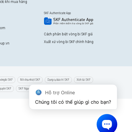
rước khi mua hàng
SKF Authenticate App
com
Cách phân biệt vòng bi SKF giả
Xuất xứ vòng bi SKF chính hãng
up.vn
vòng bi SKF
Mỡ chịu nhiệt SKF
Dụng cụ bảo trì SKF
Xích tải SKF
 quyền SKF
SKF Ngọc Anh
Hỗ trợ Online
Chúng tôi có thể giúp gì cho bạn?