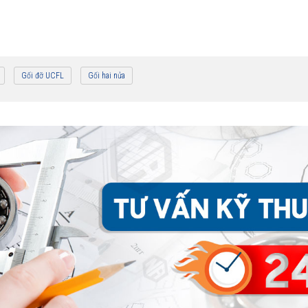
Gối đỡ UCFL
Gối hai nửa