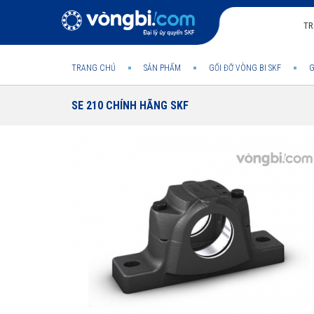
TR
TRANG CHỦ
SẢN PHẨM
GỐI ĐỠ VÒNG BI SKF
G
SE 210 CHÍNH HÃNG SKF