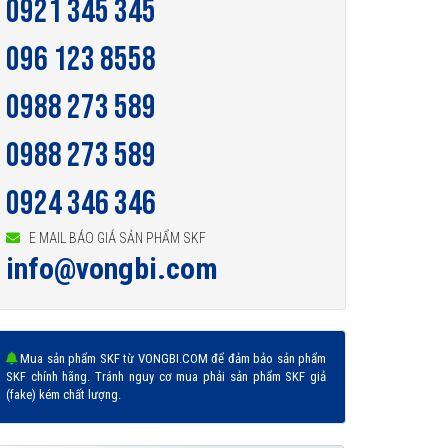
0921 345 345
096 123 8558
0988 273 589
0988 273 589
0924 346 346
E MAIL BÁO GIÁ SẢN PHẨM SKF
info@vongbi.com
Mua sản phẩm SKF từ VONGBI.COM để đảm bảo sản phẩm
SKF chính hãng. Tránh nguy cơ mua phải sản phẩm SKF giả
(fake) kém chất lượng.