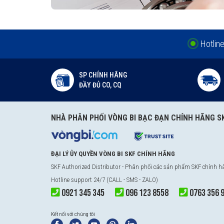
Hotlin
SP CHÍNH HÃNG
ĐẦY ĐỦ CO, CQ
NHÀ PHÂN PHỐI VÒNG BI BẠC ĐẠN CHÍNH HÃNG S
ĐẠI LÝ ỦY QUYỀN VÒNG BI SKF CHÍNH HÃNG
SKF Authorized Distributor
- Phân phối các sản phẩm SKF chính 
Hotline support 24/7 (CALL - SMS - ZALO)
0921 345 345
096 123 8558
0763 356 
Kết nối với chúng tôi