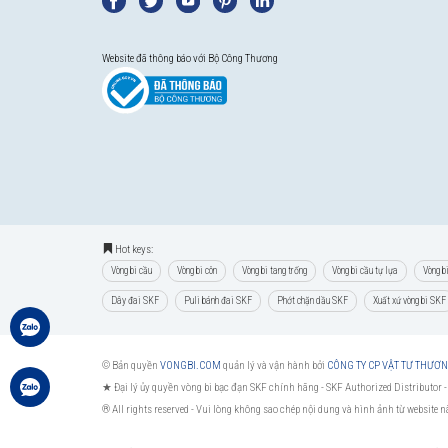
Website đã thông báo với Bộ Công Thương
Hot keys:
Vòng bi cầu
Vòng bi côn
Vòng bi tang trống
Vòng bi cầu tự lựa
Vòng b
Dây đai SKF
Puli bánh đai SKF
Phớt chặn dầu SKF
Xuất xứ vòng bi SKF
© Bản quyền
VONGBI.COM
quản lý và vận hành bởi
CÔNG TY CP VẬT TƯ THƯƠ
★ Đại lý ủy quyền vòng bi bạc đạn SKF chính hãng -
SKF Authorized Distributor
-
® All rights reserved - Vui lòng không sao chép nội dung và hình ảnh từ website 