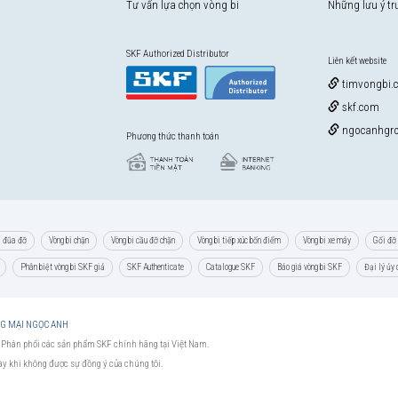
Tư vấn lựa chọn vòng bi
Những lưu ý t
SKF Authorized Distributor
Liên kết website
timvongbi.
skf.com
ngocanhgro
Phương thức thanh toán
i đũa đỡ
Vòng bi chặn
Vòng bi cầu đỡ chặn
Vòng bi tiếp xúc bốn điểm
Vòng bi xe máy
Gối đỡ 
Phân biệt vòng bi SKF giả
SKF Authenticate
Catalogue SKF
Báo giá vòng bi SKF
Đại lý ủy
NG MẠI NGỌC ANH
 Phân phối các sản phẩm SKF chính hãng tại Việt Nam.
này khi không được sự đồng ý của chúng tôi.