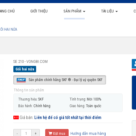
ANG CHỦ
GIỚI THIỆU
SẢN PHẨM
TÀI LIỆU
C
ỐI HAI NỬA
SE 210 - VONGBI.COM
Gối hai nửa
Sản phẩm chính hãng SKF ® - Đại lý uỷ quyền SKF
Thông tin sản phẩm
Thương hiệu:
SKF
Tình trạng:
Mới 100%
Bảo hành:
Chính hãng
Giao hàng:
Toàn quốc
Giá bán:
Liên hệ để có giá tốt nhất tại thời điểm
Hướng dẫn mua hàng
-
+
Đặt mua