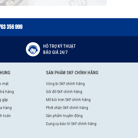
763 356 999
HỖ TRỢ KỸ THUẬT
BÁO GIÁ 24/7
CHUNG
SẢN PHẨM SKF CHÍNH HÃNG
o mật
Vòng bi SKF chính hãng
 trả hàng
Gối đỡ SKF chính hãng
g gặp
Mỡ bôi trơn SKF chính hãng
a hàng
Phớt chặn SKF chính hãng
nh toán
Sản phẩm truyền động
Dụng cụ bảo trì SKF chính hãng