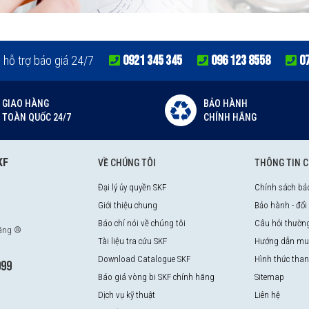
0921 345 345
096 123 8558
0
e hỗ trợ báo giá 24/7
GIAO HÀNG
BẢO HÀNH
TOÀN QUỐC 24/7
CHÍNH HÃNG
KF
VỀ CHÚNG TÔI
THÔNG TIN 
Đại lý ủy quyền SKF
Chính sách bả
Giới thiệu chung
Bảo hành - đổi
Báo chí nói về chúng tôi
Câu hỏi thườn
hãng ®
Tài liệu tra cứu SKF
Hướng dẫn mu
Download Catalogue SKF
Hình thức tha
999
Báo giá vòng bi SKF chính hãng
Sitemap
Dịch vụ kỹ thuật
Liên hệ