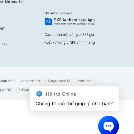
rước khi mua hàng
SKF Authenticate App
com
Cách phân biệt vòng bi SKF giả
Xuất xứ vòng bi SKF chính hãng
up.vn
vòng bi SKF
Mỡ chịu nhiệt SKF
Dụng cụ bảo trì SKF
Xích tải SKF
 quyền SKF
SKF Ngọc Anh
Hỗ trợ Online
Chúng tôi có thể giúp gì cho bạn?