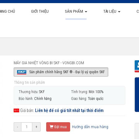
ANG CHỦ
GIỚI THIỆU
SẢN PHẨM
TÀI LIỆU
C
MÁY GIA NHIỆT VÒNG BI SKF - VONGBI.COM
Sản phẩm chính hãng SKF ® - Đại lý uỷ quyền SKF
Thông tin sản phẩm
Thương hiệu:
SKF
Tình trạng:
Mới 100%
Bảo hành:
Chính hãng
Giao hàng:
Toàn quốc
Giá bán:
Liên hệ để có giá tốt nhất tại thời điểm
Hướng dẫn mua hàng
-
+
Đặt mua