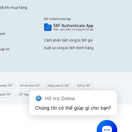
rước khi mua hàng
SKF Authenticate App
com
Cách phân biệt vòng bi SKF giả
Xuất xứ vòng bi SKF chính hãng
up.vn
vòng bi SKF
Mỡ chịu nhiệt SKF
Dụng cụ bảo trì SKF
Xích tải SKF
 quyền SKF
SKF Ngọc Anh
Hỗ trợ Online
Chúng tôi có thể giúp gì cho bạn?