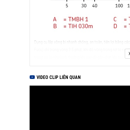
Dụng cụ lắp vòng bi nhanh chóng, an toàn, tiện lợi bằng cá
Fuco) chỉ trong vòng 3-5 phút, khi đó vòng trong nở to ra và
trong co lại như bình thường khi này đã gắn chặt lên trục th
Các loại máy gia nhiệt vòng bi của SKF
Máy gia nhiệt SKF TIH 030m/230V
VIDEO CLIP LIÊN QUAN
Download thông số kỹ thuật máy gia nhiệt SKF TIH 030m
Là loại máy gia nhiệt vòng bi loại nhỏ, sử dụng điện áp 230
Công suất 2 kVA, khối lượng vòng bi tối đa 40kg (t
Cung cấp 3 thanh ngang tiêu chuẩn
Vận hành theo chế độ nhiệt độ hay thời gian
Tự động khử từ, bảo vệ quá nhiệt