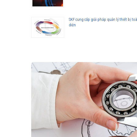
Công suất 10 kVA, khối lượng vòng bi tối đa 300kg 
Thời gian gia nhiệt ngắn, tiết kiệm năng lượng.
SKF cung cấp giải pháp quản lý thiết bị to
Cung cấp 2 thanh ngang tiêu chuẩn, trang bị thanh tr
diện
Vận hành theo chế độ nhiệt độ hay thời gian.
Tự động khử từ, bảo vệ quá nhiệt
Máy gia nhiệt vòng bi SKF được phân phối chí
Đại lý ủy quyền SKF chính hãng - SKF Authorized Distributor
Hotline hỗ trợ 24/7
0921 345 345
096 123 8558