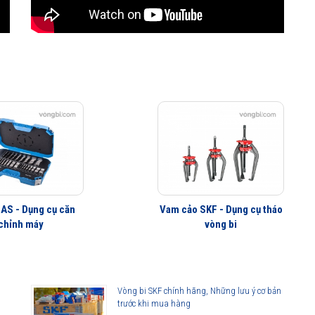
/230V
 (d=20-400 mm)
AS - Dụng cụ căn
Vam cảo SKF - Dụng cụ tháo
chỉnh máy
vòng bi
Vòng bi SKF chính hãng, Những lưu ý cơ bản
trước khi mua hàng