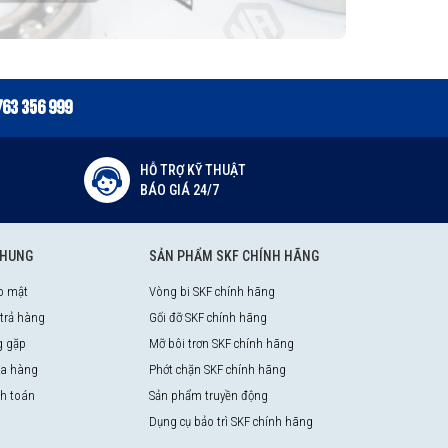
763 356 999
HỖ TRỢ KỸ THUẬT
BÁO GIÁ 24/7
CHUNG
SẢN PHẨM SKF CHÍNH HÃNG
o mật
Vòng bi SKF chính hãng
 trả hàng
Gối đỡ SKF chính hãng
g gặp
Mỡ bôi trơn SKF chính hãng
a hàng
Phớt chặn SKF chính hãng
nh toán
Sản phẩm truyền động
Dụng cụ bảo trì SKF chính hãng