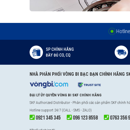
Hotlin
SP CHÍNH HÃNG
ĐẦY ĐỦ CO, CQ
NHÀ PHÂN PHỐI VÒNG BI BẠC ĐẠN CHÍNH HÃNG S
ĐẠI LÝ ỦY QUYỀN VÒNG BI SKF CHÍNH HÃNG
SKF Authorized Distributor
- Phân phối các sản phẩm SKF chính 
Hotline support 24/7 (CALL - SMS - ZALO)
0921 345 345
096 123 8558
0763 356 