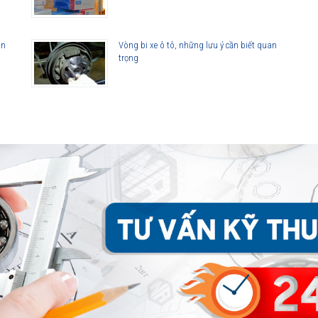
(d=60-600 mm).
àn
Vòng bi xe ô tô, những lưu ý cần biết quan
ượt.
trọng
nh hãng