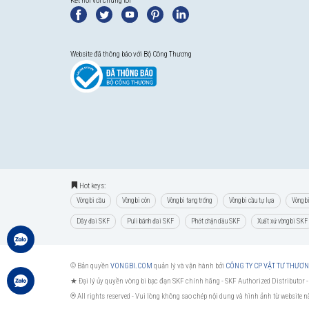
Kết nối với chúng tôi
Website đã thông báo với Bộ Công Thương
Hot keys:
Vòng bi cầu
Vòng bi côn
Vòng bi tang trống
Vòng bi cầu tự lựa
Vòng b
Dây đai SKF
Puli bánh đai SKF
Phớt chặn dầu SKF
Xuất xứ vòng bi SKF
© Bản quyền
VONGBI.COM
quản lý và vận hành bởi
CÔNG TY CP VẬT TƯ THƯƠ
★ Đại lý ủy quyền vòng bi bạc đạn SKF chính hãng -
SKF Authorized Distributor
-
® All rights reserved - Vui lòng không sao chép nội dung và hình ảnh từ website 