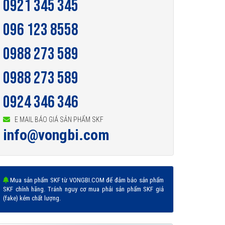
0921 345 345
096 123 8558
0988 273 589
0988 273 589
0924 346 346
E MAIL BÁO GIÁ SẢN PHẨM SKF
info@vongbi.com
Mua sản phẩm SKF từ VONGBI.COM để đảm bảo sản phẩm
SKF chính hãng. Tránh nguy cơ mua phải sản phẩm SKF giả
(fake) kém chất lượng.