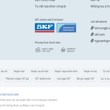
Tư vấn lựa chọn vòng bi
Những lưu ý t
SKF Authorized Distributor
Liên kết website
timvongbi.
skf.com
ngocanhgro
Phương thức thanh toán
i đũa đỡ
Vòng bi chặn
Vòng bi cầu đỡ chặn
Vòng bi tiếp xúc bốn điểm
Vòng bi xe máy
Gối đỡ 
Phân biệt vòng bi SKF giả
SKF Authenticate
Catalogue SKF
Báo giá vòng bi SKF
Đại lý ủy
NG MẠI NGỌC ANH
 Phân phối các sản phẩm SKF chính hãng tại Việt Nam.
này khi không được sự đồng ý của chúng tôi.