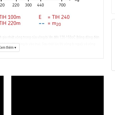
ch gia nhiệt vòng trong của vòng bi lên đến 120-150oC (bằng dòng điện
 chỉ cần đẩy vòng bi vào trục. Sau một lúc thì vòng bi nguội và vòng
Xem thêm ▾
ành công.
/230V
V
rục d=20-300 mm)