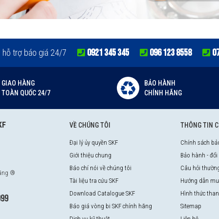
0921 345 345
096 123 8558
0
e hỗ trợ báo giá 24/7
GIAO HÀNG
BẢO HÀNH
TOÀN QUỐC 24/7
CHÍNH HÃNG
KF
VỀ CHÚNG TÔI
THÔNG TIN 
Đại lý ủy quyền SKF
Chính sách bả
Giới thiệu chung
Bảo hành - đổi
Báo chí nói về chúng tôi
Câu hỏi thườn
hãng ®
Tài liệu tra cứu SKF
Hướng dẫn mu
Download Catalogue SKF
Hình thức tha
999
Báo giá vòng bi SKF chính hãng
Sitemap
Dịch vụ kỹ thuật
Liên hệ