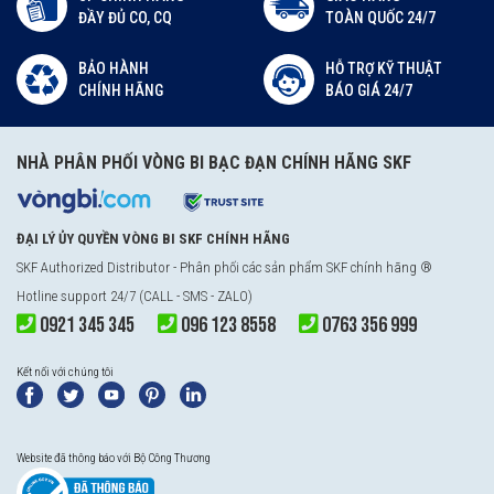
ĐẦY ĐỦ CO, CQ
TOÀN QUỐC 24/7
BẢO HÀNH
HỖ TRỢ KỸ THUẬT
CHÍNH HÃNG
BÁO GIÁ 24/7
NHÀ PHÂN PHỐI VÒNG BI BẠC ĐẠN CHÍNH HÃNG SKF
ĐẠI LÝ ỦY QUYỀN VÒNG BI SKF CHÍNH HÃNG
SKF Authorized Distributor
- Phân phối các sản phẩm SKF chính hãng ®
Hotline support 24/7 (CALL - SMS - ZALO)
0921 345 345
096 123 8558
0763 356 999
Kết nối với chúng tôi
Website đã thông báo với Bộ Công Thương