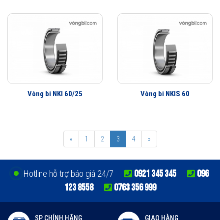
Vòng bi NKI 60/25
Vòng bi NKIS 60
«
1
2
3
4
»
0921 345 345
096
Hotline hỗ trợ báo giá 24/7
123 8558
0763 356 999
SP CHÍNH HÃNG
GIAO HÀNG