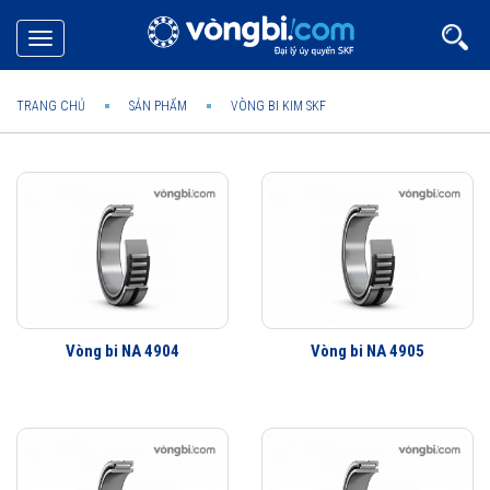
Toggle
navigation
TRANG CHỦ
SẢN PHẨM
VÒNG BI KIM SKF
Vòng bi NA 4904
Vòng bi NA 4905