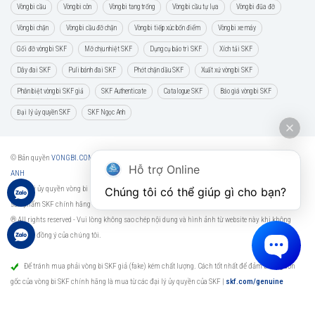
Vòng bi cầu
Vòng bi côn
Vòng bi tang trống
Vòng bi cầu tự lựa
Vòng bi đũa đỡ
Vòng bi chặn
Vòng bi cầu đỡ chặn
Vòng bi tiếp xúc bốn điểm
Vòng bi xe máy
Gối đỡ vòng bi SKF
Mỡ chịu nhiệt SKF
Dụng cụ bảo trì SKF
Xích tải SKF
Dây đai SKF
Puli bánh đai SKF
Phớt chặn dầu SKF
Xuất xứ vòng bi SKF
Phân biệt vòng bi SKF giả
SKF Authenticate
Catalogue SKF
Báo giá vòng bi SKF
Đại lý ủy quyền SKF
SKF Ngọc Anh
© Bản quyền
VONGBI.COM
quản lý và vận hành bởi
CÔNG TY CP VẬT TƯ THƯƠNG MẠI NGỌC
Hỗ trợ Online
ANH
★ Đại lý ủy quyền vòng bi bạc đạn SKF chính hãng -
SKF Authorized Distributor
- Phân phối các
Chúng tôi có thể giúp gì cho bạn?
sản phẩm SKF chính hãng tại Việt Nam.
® All rights reserved - Vui lòng không sao chép nội dung và hình ảnh từ website này khi không
được sự đồng ý của chúng tôi.
Để tránh mua phải vòng bi SKF giả (fake) kém chất lượng. Cách tốt nhất để đảm bảo nguồn
gốc của vòng bi SKF chính hãng là mua từ các đại lý ủy quyền của SKF
|
skf.com/genuine