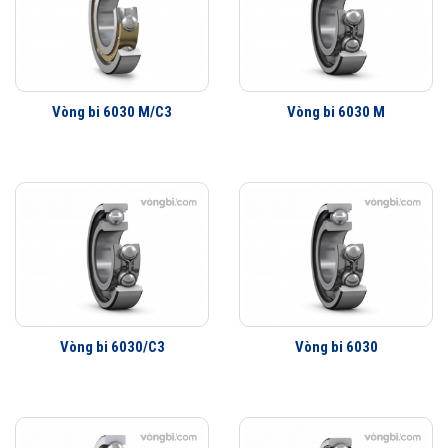
tưởng tuyệt vời. Ở đây chúng tôi xin giới thiệu tới Qúy khách hàng một
số những mã sản phẩm vòng bi cầu nổi bật nhất như:
vòng bi skf
6212-2z
,
vòng bi skf 6312
,
vòng bi skf 6314-2z/3c
.
Địa chỉ cung cấp vòng bi cầu SKF uy tín tại Hà Nội
Vòng bi 6030 M/C3
Vòng bi 6030 M
Đại lý vòng bi cầu SKF chính hãng ở đâu? Mua vòng bi cầu Explorer
chính hãng ở đâu? Theo thống kê mà Vongbi.com thu thập được đây
chính là 2 cầu hỏi được quý khách hàng quan tâm nhất. Cũng dễ hiểu
bởi hiện tại trên thị trường đang tràn lan rất nhiều những đơn vị khác
nhau, điều đó thực sự làm cho Qúy khách hàng gặp nhiều khó khăn
trong việc chọn lựa.
Tuy nhiên, giờ đây Qúy khách hàng đã có thể an tâm khi Vongbi.com
chính là một đại lý SKF chính hãng tại Hà Nội, chúng tôi phân phối các
sản phẩm vòng bi SKF có đầy đủ các giấy tờ pháp lý, không chỉ đảm
Vòng bi 6030/C3
Vòng bi 6030
bảo chất lượng tốt mà giá thành cũng luôn được ưu tiên hàng đầu.
Bảng giá vòng bi bạc đạn SKF chính hãng 2024