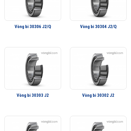
Vòng bi côn một dãy SKF
Vòng bi côn
một dãy được sử dụng để mang tải trọng xuyên tâm và
tải trọng trục. Vòng bi côn hình nón góc lớn (22 ° ~ 31 °) mang tải
Vòng bi 30306 J2/Q
Vòng bi 30304 J2/Q
trọng dọc trục và hướng tâm chủ yếu chịu tải trọng dọc trục, và thường
được sử dụng cho tải trọng trục thuần túy.
Vòng bi côn một dãy
SKF có thể hạn chế chuyển vị dọc trục của trục
(hoặc vỏ), do đó nó được sử dụng làm vòng bi định vị trục đơn hướng.
Chúng là các vòng bi tách rời, và do đó các vòng bên trong và bên
ngoài có thể được lắp đặt riêng và các vòng ngoài có thể thay thế cho
nhau. Nó là thuận tiện để cài đặt và tháo rời.
Trong quá trình cài đặt và sử dụng, độ hở xuyên tâm và hướng trục có
thể được điều chỉnh tùy ý, và độ cứng của ổ trục có thể được tăng lên
Vòng bi 30303 J2
Vòng bi 30302 J2
bằng cách cài đặt sẵn.
Có một yếu tố cần quan tâm ở đây đó là độ hở của ổ trục côn ảnh
hưởng trực tiếp đến hiệu suất ổ trục. Nếu độ hở quá nhỏ, nhiệt độ tăng
sẽ cao hơn, nếu độ hở quá lớn, độ rung sẽ tăng và sẽ khó đảm bảo độ
chính xác khi quay. Do đó, trong quá trình lắp đặt và sử dụng, chúng