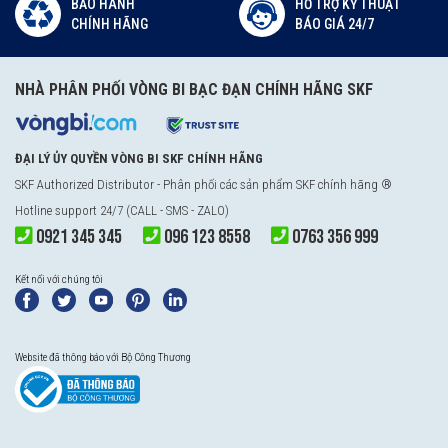
BẢO HÀNH
HỖ TRỢ KỸ THUẬT
loại vòng bi này luôn rất chuộng.
CHÍNH HÃNG
BÁO GIÁ 24/7
Nếu bạn vẫn còn những thắc mắc, bạn cần tư vấn chi tiết hơn các
thông tin, giải pháp, báo giá sản phẩm vòng bi côn SKF. Hãy liên hệ
NHÀ PHÂN PHỐI VÒNG BI BẠC ĐẠN CHÍNH HÃNG SKF
với chúng tôi, vongbi.com đại lý vòng bi SKF chính hãng Tại Việt Nam,
chúng tôi sẽ giúp bạn có những giải pháp hoàn hảo nhất.
ĐẠI LÝ ỦY QUYỀN VÒNG BI SKF CHÍNH HÃNG
SKF Authorized Distributor
- Phân phối các sản phẩm SKF chính hãng ®
Hotline support 24/7 (CALL - SMS - ZALO)
0921 345 345
096 123 8558
0763 356 999
Kết nối với chúng tôi
Website đã thông báo với Bộ Công Thương