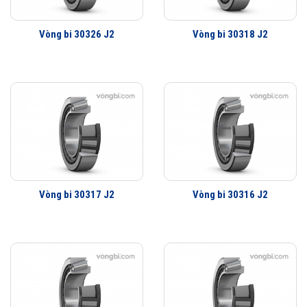
Trong đó khả năng chịu lực dọc trục của ổ trục côn phụ thuộc vào góc
tiếp xúc α, góc của mương vòng ngoài, cụ thể là góc tiếp xúc α càng
Vòng bi 30326 J2
Vòng bi 30318 J2
lớn thì khả năng chịu tải trục càng lớn.
Có thể bạn không biết ngoài ra
ổ bi côn SKF
còn có thể chịu tải
hướng kính rất tốt, tất nhiên chúng hoàn toàn có khả năng chịu được
tải lớn hơn nhiều lần nhờ được tăng cường thêm bi lăn (rollers) có kích
thước lớn.
Vòng bi côn thường được lắp thành đôi giống như vòng bi đỡ chặn vậy
và chúng có cấu tạo vòng trong (Core), vòng ngoài (Cup) được thiết
kế tách rời và độc lập hoàn toàn với nhau. Nhờ đó mang đến tính linh
Vòng bi 30317 J2
Vòng bi 30316 J2
hoạt, tiện lợi cho việc lắp ráp, bảo dưỡng vòng bi trên máy móc. Mỗi
loại
vòng bi SKF
đều có những đặc thù riêng, vòng bi côn SKF cũng
không ngoại lệ, từ chất lượng tới các dạng vòng bi như bên dưới đây.
Vòng bi côn SKF có những loại phổ biến nhất
hiện nay
Ổ bi côn SKF chính hãng có rất nhiều loại khác nhau được thiết kế