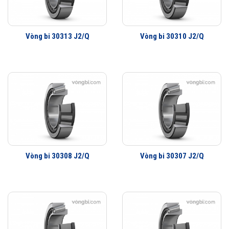
nhằm đáp ứng mục đich sử dụng rộng rãi và xu hướng phát triển hơn
nữa trong tương lai. Một số loại có thể kể tới như vòng bi côn một dãy,
lắp cặp, vòng bi côn 2 dãy và loại vòng bi 4 dãy. Hình ảnh mô phỏng
Vòng bi 30313 J2/Q
Vòng bi 30310 J2/Q
cấu trúc và chi tiết đặc điểm từng loại vòng bi như bên dưới đây sẽ
giúp bạn hiểu hơn về loại vòng bi này.
Vòng bi 30308 J2/Q
Vòng bi 30307 J2/Q
Hình ảnh: Các loại vòng bi côn hãng SKF chính hãng