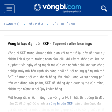
Toggle
navigation
TRANG CHỦ
SẢN PHẨM
VÒNG BI CÔN SKF
Vòng bi bạc đạn côn SKF
- Tapered roller bearings
Vòng bi SKF trong khoảng thời gian vài năm trở lại đây đã thực sự
chiếm lĩnh được thị trường toàn cầu, điều đó xảy ra không chỉ bởi do
sự phát triển ngày càng mạnh mẽ của các ngành nghề lĩnh vực công
nghiệp máy mà bên cạnh đó cũng phải nói tới những giá trị mà mà
SKF đã mang tới cho khách hàng. Với chất lượng và sự phong phú
trên các dòng sản phẩm, SKF đã khẳng định được vị thế của mình,
chiếm trọn niềm tin nơi Qúy khách hàng.
Một trong rất nhiều những loại vòng bi HOT nhất thị trường từ đầu
năm 2020 tới giờ đó chính là
vòng bi côn SKF
, sản phẩm được đánh
giá rất cao và là một phần quan trọng góp sức vào công cuộc phát