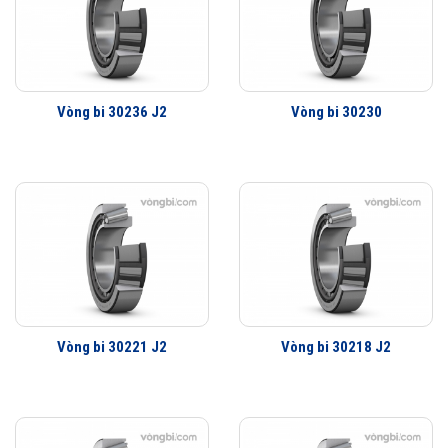
ta nên đặc biệt chú ý đến việc điều chỉnh hợp lý khe hở ổ trục.
Vòng bi côn hai dãy SKF
Vòng bi côn hai dãy được sử dụng để mang tải trọng xuyên tâm và
hướng trục kết hợp chủ yếu bao gồm tải trọng hướng tâm. Chúng có
Vòng bi 30236 J2
Vòng bi 30230
thể hạn chế chuyển vị dọc trục theo hai hướng của trục (hoặc vỏ) và do
đó có thể được sử dụng làm vòng bi định vị trục hai chiều.
Hiệu suất của vòng bi côn hai dãy SKF (loại TDI) tương tự như vòng bi
côn hai dãy đơn được lắp đặt trực diện. So với
vòng bi côn hai dãy
(loại TDO), vòng bi côn hai dãy hai hàng (loại TDI) có không gian lắp
đặt nhỏ hơn nhưng độ cứng thấp hơn. Hầu hết trong số chúng được sử
dụng làm vòng bi định vị mang tải trung bình, chẳng hạn như đầu định
vị ổ trục, bộ giảm tốc, v.v.Để tránh cho vòng bi khỏi bị hư hỏng do nồng
độ ứng suất trong tiếp xúc giữa con lăn và mương, trục nghiêng so với
Vòng bi 30221 J2
Vòng bi 30218 J2
lỗ vỏ không được phép trong quá trình lắp đặt.
Chỉ khi con lăn và rãnh mương tiếp xúc với đường hiệu chỉnh, độ
nghiêng vi mô (2 ') mới được phép. Do các lực bổ sung được tạo ra
dưới tải trọng hướng tâm, hai bộ vòng bi côn hai dãy hình côn một