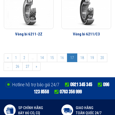
Ký hiệu vòng bi SKF
Bảng giá bán lẻ Vòng bi SKF năm 2024
Vòng bi 6300
Liên hệ
Vòng bi 6301
Liên hệ
Vòng bi 6211-2Z
Vòng bi 6211/C3
Vòng bi 6302
Liên hệ
Vòng bi 6303
Liên hệ
Vòng bi 6304
Liên hệ
«
1
2
...
14
15
16
17
18
19
20
Vòng bi 6305
Liên hệ
...
26
27
»
Vòng bi 6306
Liên hệ
Vòng bi 6307
Liên hệ
0921 345 345
096
Hotline hỗ trợ báo giá 24/7
Vòng bi 6308
Liên hệ
123 8558
0763 356 999
Vòng bi 6309
Liên hệ
Vòng bi 6310
Liên hệ
SP CHÍNH HÃNG
GIAO HÀNG
ĐẦY ĐỦ CO, CQ
TOÀN QUỐC 24/7