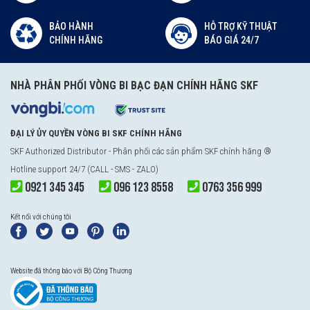
BẢO HÀNH
HỖ TRỢ KỸ THUẬT
CHÍNH HÃNG
BÁO GIÁ 24/7
NHÀ PHÂN PHỐI VÒNG BI BẠC ĐẠN CHÍNH HÃNG SKF
ĐẠI LÝ ỦY QUYỀN VÒNG BI SKF CHÍNH HÃNG
SKF Authorized Distributor
- Phân phối các sản phẩm SKF chính hãng ®
Hotline support 24/7 (CALL - SMS - ZALO)
0921 345 345
096 123 8558
0763 356 999
Kết nối với chúng tôi
Website đã thông báo với Bộ Công Thương