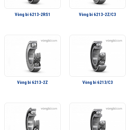
Vòng bi 6213-2RS1
Vòng bi 6213-2Z/C3
Hình ảnh: Thiết kế vòng bi cầu SKF khác biệt với phần còn lại
Cấp chính xác của vòng bi được nâng lên cao hơn, vòng bi cầu
Explorer sẽ làm việc êm hơn so với các thế hệ trước đây. Bên cạnh đó
vòng bi cầu SKF luôn có khả năng chịu tải hướng kính và tải trục ở tốc
độ làm việc cao và liên tục thay đổi.
Ngoài ra, với đặc tính là dòng sản phảm thế hệ mới vòng bi này còn
Vòng bi 6213-2Z
Vòng bi 6213/C3
mang tới độ tin cậy rất cao với mức chi phí bảo trì thấp xứng đáng là
giải pháp sự chọn lựa hoàn hảo nhất.
Những đặc điểm nổi bật có trên vòng bi cầu SKF chính
hãng
Vòng bi SKF
nổi tiếng và phát triển mạnh mẽ trên thị trường ở nhiều
quốc gia trên toàn cầu, để làm được điều đó tất nhiên thiết kế hoàn mỹ