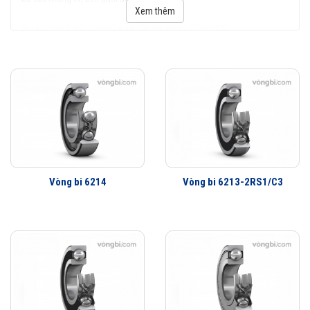
Xem thêm
Sơ bộ thiết kế của sản phẩm vòng bi cầu SKF
Vòng bi cầu SKF,
ổ bi cầu SKF
hay vẫn còn được biết đến với cái tên
tiếng anh là Ball Bearings được nghiên cứu thiết kế sản xuất tuần thủ
nghiêm ngặt các tiêu chuẩn về chất lượng, ở thời điểm hiện tại loại
vòng bi này đang được giới chuyên gia và đông đảo Qúy khách hàng
đánh giá rất cao trong những ứng dụng thực tiến.
Được kế thừa trọn vẹn những điểm mạnh của phân khúc vòng bi SKF
Explorer với rãnh lăn và vòng cách được thiết kế mới. Các cải tiến này
kết hợp cùng việc sử dụng thép hợp kim cho vòng bi có độ tinh khiết
Vòng bi 6214
Vòng bi 6213-2RS1/C3
cao hơn và công nghệ chế tạo mới đã nâng cao khả năng làm việc và
cấp chính xác của
vòng bi cầu SKF
thế hệ mới.
Qúy khách hàng có thể xem qua hình ảnh dưới đây để thấy rõ được
thiết kế khác biệt của sản phẩm vòng bi cầu SKF với các loại vòng bi
khác.