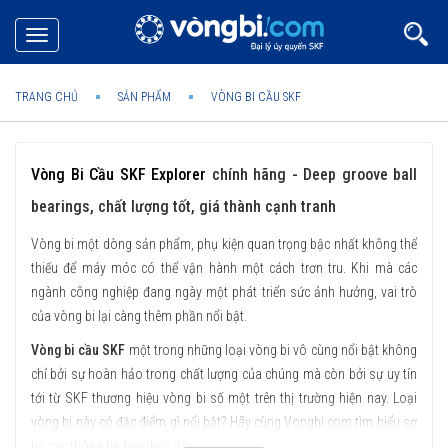
Toggle
navigation
TRANG CHỦ
SẢN PHẨM
VÒNG BI CẦU SKF
Vòng Bi Cầu SKF Explorer
chính hãng - Deep groove ball
bearings, chất lượng tốt, giá thành cạnh tranh
Vòng bi một dòng sản phẩm, phụ kiện quan trọng bậc nhất không thể
thiếu để máy móc có thể vận hành một cách trơn tru. Khi mà các
ngành công nghiệp đang ngày một phát triển sức ảnh hưởng, vai trò
của vòng bi lại càng thêm phần nổi bật.
Vòng bi cầu SKF
một trong những loại vòng bi vô cùng nổi bật không
chỉ bởi sự hoàn hảo trong chất lượng của chúng mà còn bởi sự uy tín
tới từ SKF thương hiệu vòng bi số một trên thị trường hiện nay. Loại
vòng bi này có đặc điểm gì nổi bật? Hãy cùng Vongbi.com tìm hiểu sơ
bộ các thông tin bên dưới đây.